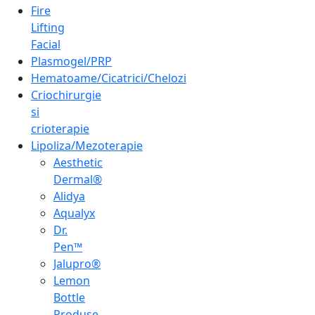
Fire
Lifting
Facial
Plasmogel/PRP
Hematoame/Cicatrici/Chelozi
Criochirurgie
si
crioterapie
Lipoliza/Mezoterapie
Aesthetic
Dermal®
Alidya
Aqualyx
Dr.
Pen™
Jalupro®
Lemon
Bottle
Produse