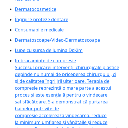
Dermatocosmetice
Îngrijire proteze dentare
Consumabile medicale
Dermatoscoape/Video-Dermatoscoape
Lupe cu sursa de lumina Dr.Kim
Imbracaminte de compresie
Succesul oricărei intervenții chirurgicale plastice
depinde nu numai de priceperea chirurgului, ci
și de calitatea îngrijirii ulterioare. Terapia de
compresie reprezintă o mare parte a acestui
proces și este esențială pentru o vindecare
satisfăcătoare. S-a demonstrat că purtarea
hainelor potrivite de
compresie accelerează vindecarea, reduce
la minimum umflarea și vânătăile și reduce