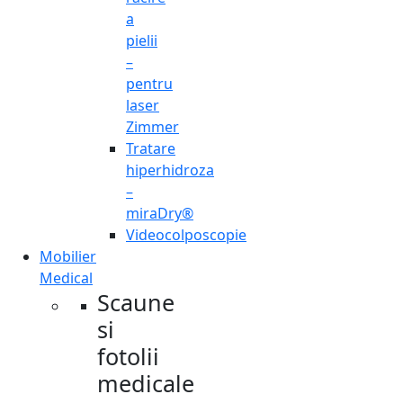
a
pielii
–
pentru
laser
Zimmer
Tratare
hiperhidroza
–
miraDry®
Videocolposcopie
Mobilier
Medical
Scaune
si
fotolii
medicale