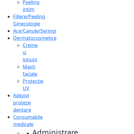
Peeling
intim
Fillere/Peeling
Ginecologie
Ace/Canule/Seringi
Dermatocosmetice
Creme
si
lotiuni
Masti
faciale
Protectie
UV
Adezivi
proteze
dentare
Consumabile
medicale
Administrare