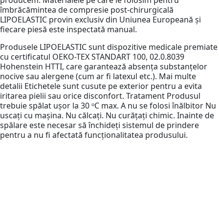
producem. Materialele pe care le folosim pentru
îmbrăcămintea de compresie post-chirurgicală
LIPOELASTIC provin exclusiv din Uniunea Europeană și
fiecare piesă este inspectată manual.
Produsele LIPOELASTIC sunt dispozitive medicale premiate
cu certificatul OEKO-TEX STANDART 100, 02.0.8039
Hohenstein HTTI, care garantează absența substanțelor
nocive sau alergene (cum ar fi latexul etc.). Mai multe
detalii Etichetele sunt cusute pe exterior pentru a evita
iritarea pielii sau orice disconfort. Tratament Produsul
trebuie spălat ușor la 30 ᵒC max. A nu se folosi înălbitor Nu
uscați cu mașina. Nu călcați. Nu curățați chimic. Inainte de
spălare este necesar să închideți sistemul de prindere
pentru a nu fi afectată funcționalitatea produsului.
Specific Lipoelastic
Etichetele sunt cusute pe exterior pentru a evita iritarea
pielii sau orice disconfort.