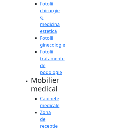
Fotolii
chirurgie
și
medicină
estetică
Fotolii
ginecologie
Fotolii
tratamente
de
podologie
Mobilier
medical
Cabinete
medicale
Zona
de
recepție