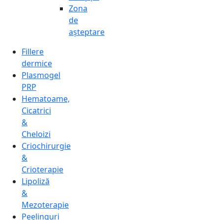
Zona
de
așteptare
Fillere
dermice
Plasmogel
PRP
Hematoame,
Cicatrici
&
Cheloizi
Criochirurgie
&
Crioterapie
Lipoliză
&
Mezoterapie
Peelinguri