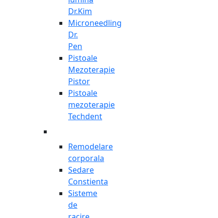
Dr.Kim
Microneedling
Dr.
Pen
Pistoale
Mezoterapie
Pistor
Pistoale
mezoterapie
Techdent
Remodelare
corporala
Sedare
Constienta
Sisteme
de
racire