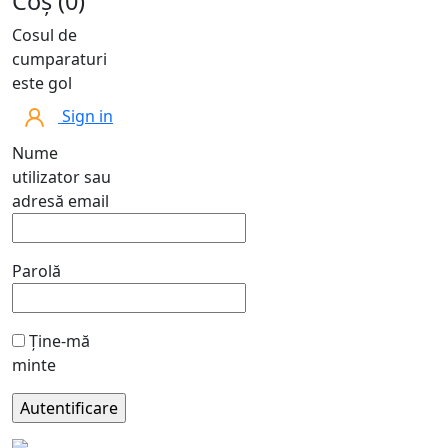
Coș (0)
Cosul de
cumparaturi
este gol
Sign in
Nume
utilizator sau
adresă email
Parolă
Ține-mă
minte