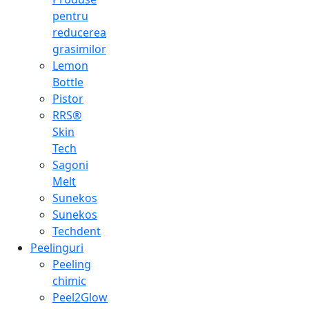
pentru
reducerea
grasimilor
Lemon
Bottle
Pistor
RRS®
Skin
Tech
Sagoni
Melt
Sunekos
Sunekos
Techdent
Peelinguri
Peeling
chimic
Peel2Glow