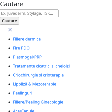
Cautare
Fillere dermice
Fire PDO
Plasmogel/PRP
Tratamente cicatrici si cheloizi
Criochirurgie si crioterapie
Lipoliză & Mezoterapie
Peelinguri
Fillere/Peeling Ginecologie
Ace/Canule