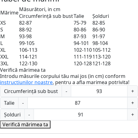
Măsurători, in cm
Mărime
Circumferință sub bust
Talie
Șolduri
XS
82-87
75-79
82-85
S
88-92
80-86
86-90
M
93-98
87-93
91-97
L
99-105
94-101
98-104
XL
106-113
102-110
105-112
XXL
114-121
111-119
113-120
3XL
122-130
120-128
121-128
Verifică mărimea ta
Introdu măsurile corpului tău mai jos (in cm) conform
instructiunilor noastre
, pentru a afla marimea potrivita!
Circumferință sub bust
-
+
Talie
-
+
Șolduri
-
+
Verifică mărimea ta