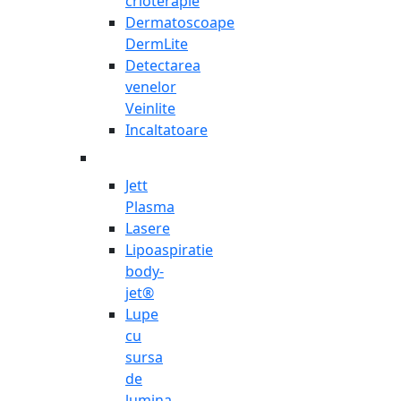
crioterapie
Dermatoscoape
DermLite
Detectarea
venelor
Veinlite
Incaltatoare
Jett
Plasma
Lasere
Lipoaspiratie
body-
jet®
Lupe
cu
sursa
de
lumina