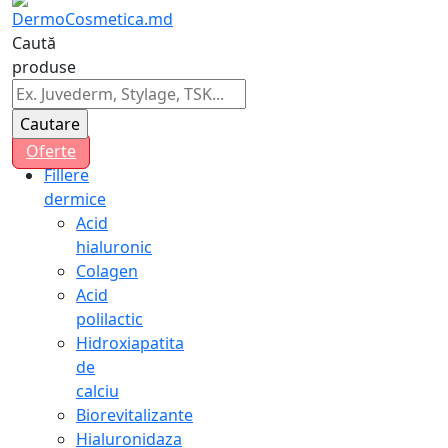
Caută
produse
Oferte
Fillere
dermice
Acid
hialuronic
Colagen
Acid
polilactic
Hidroxiapatita
de
calciu
Biorevitalizante
Hialuronidaza