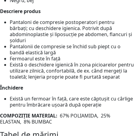
Negru, bej
Descriere produs
Pantaloni de compresie postoperatori pentru
bărbați; cu deschidere igienica. Potrivit după
abdominoplastie și liposucție pe abdomen, flancuri și
șolduri
Pantalonii de compresie se închid sub piept cu o
bandă elastică largă
Fermoarul este în față
Există o deschidere igienică în zona picioarelor pentru
utilizare zilnică, confortabilă, de ex. când mergeți la
toaletă; lenjeria proprie poate fi purtată separat
Închidere
Există un fermoar în față, care este căptușit cu cârlige
pentru îmbrăcare ușoară după operație
COMPOZIȚIE
MATERIAL:
67% POLIAMIDA, 25%
ELASTAN, 8% BUMBAC
Tabel de mărimi