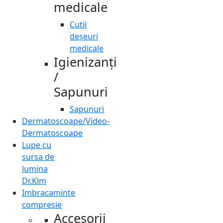
medicale
Cutii
deșeuri
medicale
Igienizanți
/
Sapunuri
Sapunuri
Dermatoscoape/Video-
Dermatoscoape
Lupe cu
sursa de
lumina
Dr.Kim
Imbracaminte
compresie
Accesorii