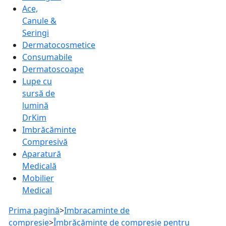
Ace,
Canule &
Seringi
Dermatocosmetice
Consumabile
Dermatoscoape
Lupe cu
sursă de
lumină
DrKim
Imbrăcăminte
Compresivă
Aparatură
Medicală
Mobilier
Medical
Prima pagină
>
Imbracaminte de
compresie
>
Îmbrăcăminte de compresie pentru