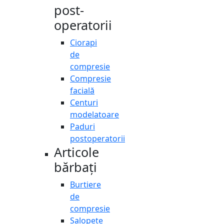
post-
operatorii
Ciorapi
de
compresie
Compresie
facială
Centuri
modelatoare
Paduri
postoperatorii
Articole
bărbați
Burtiere
de
compresie
Salopete