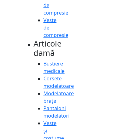
de
compresie
Veste
de
compresie
Articole
damă
Bustiere
medicale
Corsete
modelatoare
Modelatoare
brațe
Pantaloni
modelatori
Veste
și
costume