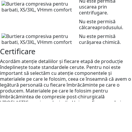
Nu este permisă
uscarea prin
centrifugare.
Nu este permisă
călcareaprodusului.
Nu este permisă
curășarea chimică.
Certificare
Acordăm atenție detaliilor și fiecare etapă de producție
îndeplinește toate standardele cerute. Pentru noi este
important să selectăm cu atenție componentele și
materialele pe care le folosim, ceea ce înseamnă că avem o
legătură personală cu fiecare îmbrăcăminte pe care o
producem. Materialele pe care le folosim pentru
îmbrăcămintea de compresie post-chirurgicală
LIPOELASTIC provin exclusiv din Uniunea Europeană și
fiecare piesă este inspectată manual.
Produsele LIPOELASTIC sunt dispozitive medicale premiate
cu certificatul OEKO-TEX STANDART 100, 02.0.8039
Hohenstein HTTI, care garantează absența substanțelor