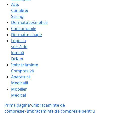
Ace,
Canule &
Seringi
Dermatocosmetice
Consumabile
Dermatoscoape
Lupe cu
sursă de
lumină
DrKim
Imbrăcăminte
Compresivă
Aparatură
Medicală
Mobilier
Medical
Prima pagină
>
Imbracaminte de
compresie
>
Îmbrăcăminte de compresie pentru