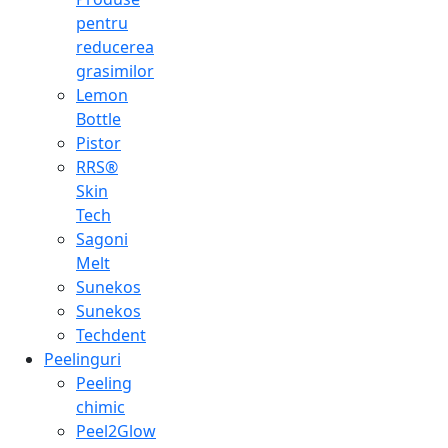
pentru
reducerea
grasimilor
Lemon
Bottle
Pistor
RRS®
Skin
Tech
Sagoni
Melt
Sunekos
Sunekos
Techdent
Peelinguri
Peeling
chimic
Peel2Glow