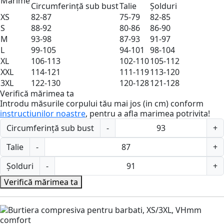
Mărime
Circumferință sub bust
Talie
Șolduri
XS
82-87
75-79
82-85
S
88-92
80-86
86-90
M
93-98
87-93
91-97
L
99-105
94-101
98-104
XL
106-113
102-110
105-112
XXL
114-121
111-119
113-120
3XL
122-130
120-128
121-128
Verifică mărimea ta
Introdu măsurile corpului tău mai jos (in cm) conform
instructiunilor noastre
, pentru a afla marimea potrivita!
Circumferință sub bust
-
+
Talie
-
+
Șolduri
-
+
Verifică mărimea ta