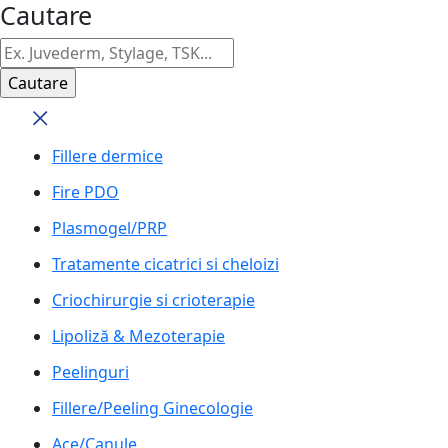
Cautare
Fillere dermice
Fire PDO
Plasmogel/PRP
Tratamente cicatrici si cheloizi
Criochirurgie si crioterapie
Lipoliză & Mezoterapie
Peelinguri
Fillere/Peeling Ginecologie
Ace/Canule