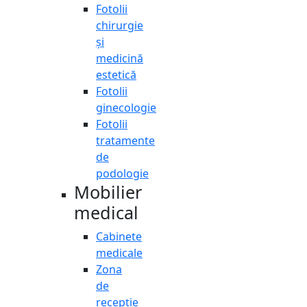
Fotolii
chirurgie
și
medicină
estetică
Fotolii
ginecologie
Fotolii
tratamente
de
podologie
Mobilier
medical
Cabinete
medicale
Zona
de
recepție