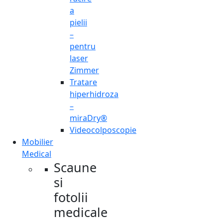
a
pielii
–
pentru
laser
Zimmer
Tratare
hiperhidroza
–
miraDry®
Videocolposcopie
Mobilier
Medical
Scaune
si
fotolii
medicale