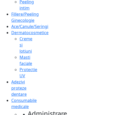
Peeling
intim
Fillere/Peeling
Ginecologie
Ace/Canule/Seringi
Dermatocosmetice
Creme
si
lotiuni
Masti
faciale
Protectie
UV
Adezivi
proteze
dentare
Consumabile
medicale
Administrare