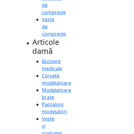
de
compresie
Veste
de
compresie
Articole
damă
Bustiere
medicale
Corsete
modelatoare
Modelatoare
brațe
Pantaloni
modelatori
Veste
și
costume