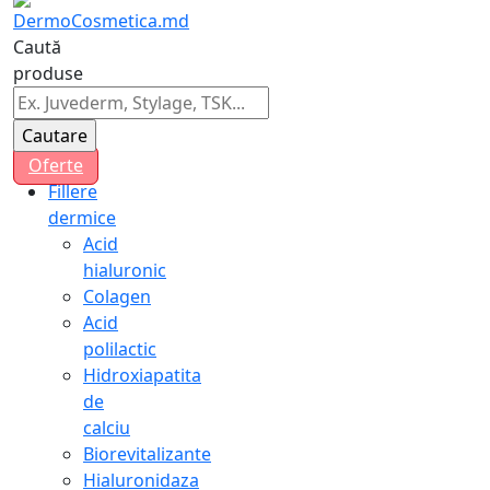
Caută
produse
Oferte
Fillere
dermice
Acid
hialuronic
Colagen
Acid
polilactic
Hidroxiapatita
de
calciu
Biorevitalizante
Hialuronidaza