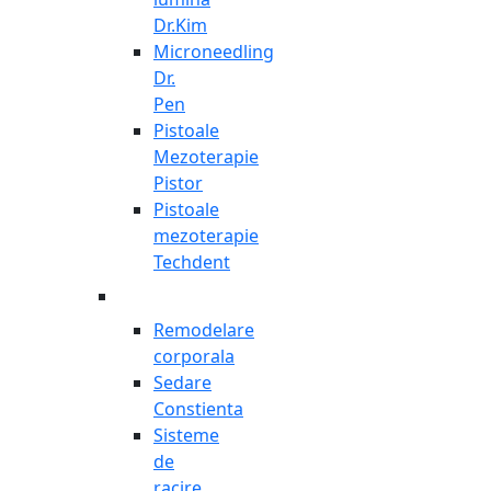
Dr.Kim
Microneedling
Dr.
Pen
Pistoale
Mezoterapie
Pistor
Pistoale
mezoterapie
Techdent
Remodelare
corporala
Sedare
Constienta
Sisteme
de
racire