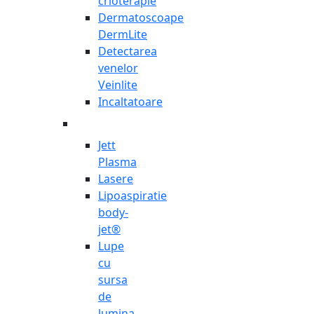
crioterapie
Dermatoscoape
DermLite
Detectarea
venelor
Veinlite
Incaltatoare
Jett
Plasma
Lasere
Lipoaspiratie
body-
jet®
Lupe
cu
sursa
de
lumina