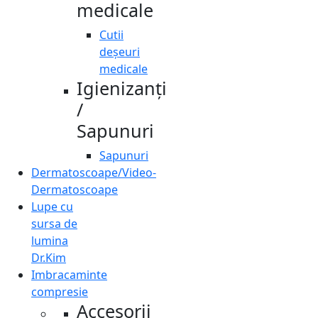
medicale
Cutii
deșeuri
medicale
Igienizanți
/
Sapunuri
Sapunuri
Dermatoscoape/Video-
Dermatoscoape
Lupe cu
sursa de
lumina
Dr.Kim
Imbracaminte
compresie
Accesorii