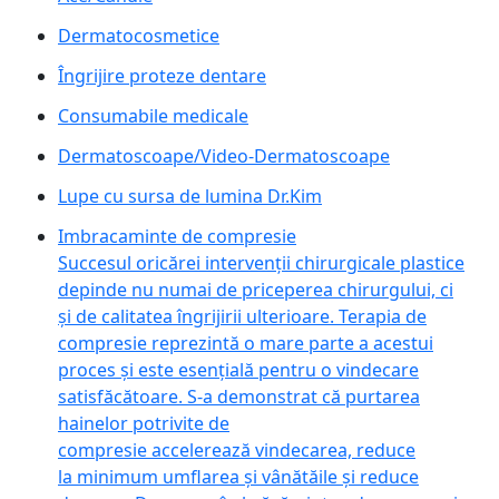
Dermatocosmetice
Îngrijire proteze dentare
Consumabile medicale
Dermatoscoape/Video-Dermatoscoape
Lupe cu sursa de lumina Dr.Kim
Imbracaminte de compresie
Succesul oricărei intervenții chirurgicale plastice
depinde nu numai de priceperea chirurgului, ci
și de calitatea îngrijirii ulterioare. Terapia de
compresie reprezintă o mare parte a acestui
proces și este esențială pentru o vindecare
satisfăcătoare. S-a demonstrat că purtarea
hainelor potrivite de
compresie accelerează vindecarea, reduce
la minimum umflarea și vânătăile și reduce