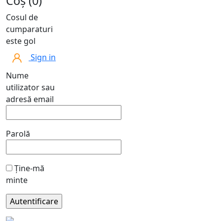
Coș (0)
Cosul de
cumparaturi
este gol
Sign in
Nume
utilizator sau
adresă email
Parolă
Ține-mă
minte