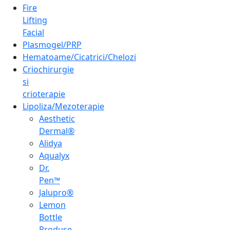
Fire
Lifting
Facial
Plasmogel/PRP
Hematoame/Cicatrici/Chelozi
Criochirurgie
si
crioterapie
Lipoliza/Mezoterapie
Aesthetic
Dermal®
Alidya
Aqualyx
Dr.
Pen™
Jalupro®
Lemon
Bottle
Produse