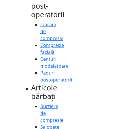
post-
operatorii
Ciorapi
de
compresie
Compresie
facială
Centuri
modelatoare
Paduri
postoperatorii
Articole
bărbați
Burtiere
de
compresie
Salopete