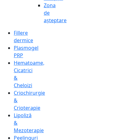
Zona
de
așteptare
Fillere
dermice
Plasmogel
PRP
Hematoame,
Cicatrici
&
Cheloizi
Criochirurgie
&
Crioterapie
Lipoliză
&
Mezoterapie
Peelinguri