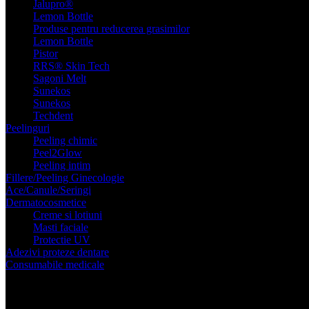
Jalupro®
Lemon Bottle
Produse pentru reducerea grasimilor
Lemon Bottle
Pistor
RRS® Skin Tech
Sagoni Melt
Sunekos
Sunekos
Techdent
Peelinguri
Peeling chimic
Peel2Glow
Peeling intim
Fillere/Peeling Ginecologie
Ace/Canule/Seringi
Dermatocosmetice
Creme si lotiuni
Masti faciale
Protectie UV
Adezivi proteze dentare
Consumabile
medicale
Administrare substante