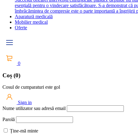
esențială pentru o vindecare satisfăcătoare. S-a demonstrat că 
îmbrăcămintea de compresie este o parte importantă a îngrijirii p
Aparatură medicală
Mobilier medical
Oferte
0
Coș (0)
Cosul de cumparaturi este gol
Sign in
Nume utilizator sau adresă email
Parolă
Ține-mă minte