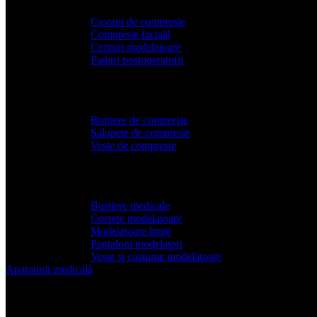
Ciorapi de compresie
Compresie facială
Centuri modelatoare
Paduri postoperatorii
Articole bărbați
Burtiere de compresie
Salopete de compresie
Veste de compresie
Articole damă
Bustiere medicale
Corsete modelatoare
Modelatoare brațe
Pantaloni modelatori
Veste și costume modelatoare
Aparatură
medicală
Aparatura medicala