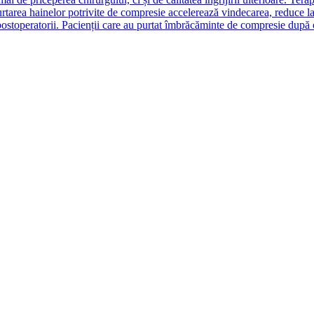
purtarea hainelor potrivite de compresie accelerează vindecarea, reduce 
ostoperatorii. Pacienții care au purtat îmbrăcăminte de compresie după o 