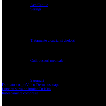
Ace/Canule
Seringi
Echipamente de protectie
Tratamentul si ingrijirea plagilor
Tratamente cicatrici si cheloizi
Deseuri medicale
Cutii deșeuri medicale
Igienizanți / Sapunuri
Sapunuri
Dermatoscoape/Video-Dermatoscoape
Lupe cu sursa de lumina Dr.Kim
Imbracaminte compresie
Accesorii post-operatorii