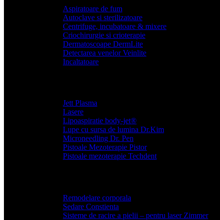
Aspiratoare de fum
Autoclave si sterilizatoare
Centrifuge, incubatoare & mixere
Criochirurgie si crioterapie
Dermatoscoape DermLite
Detectarea venelor Veinlite
Incaltatoare
Jett Plasma
Lasere
Lipoaspiratie body-jet®
Lupe cu sursa de lumina Dr.Kim
Microneedling Dr. Pen
Pistoale Mezoterapie Pistor
Pistoale mezoterapie Techdent
Remodelare corporala
Sedare Constienta
Sisteme de racire a pielii – pentru laser Zimmer