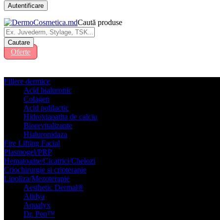
Caută produse
Oferte
Fillere dermice
Acid hialuronic
Colagen
Acid polilactic
Hidroxiapatita de calciu
Biorevitalizante
Hialuronidaza
Fire Lifting Facial
Plasmogel/PRP
Hematoame/Cicatrici/Chelozi
Criochirurgie si crioterapie
Lipoliza/Mezoterapie
Aesthetic Dermal®
Alidya
Aqualyx
Dr. Pen™