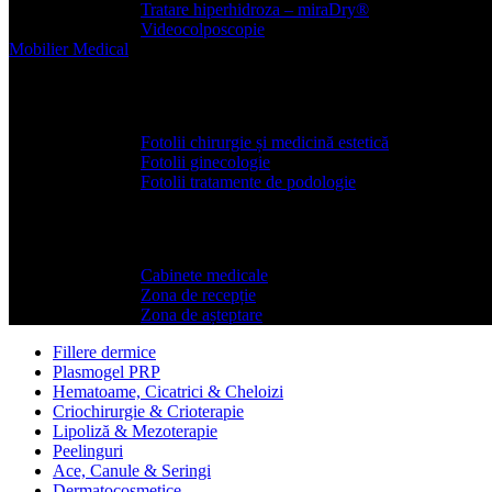
Tratare hiperhidroza – miraDry®
Videocolposcopie
Mobilier
Medical
Scaune si fotolii medicale
Fotolii chirurgie și medicină estetică
Fotolii ginecologie
Fotolii tratamente de podologie
Mobilier medical
Cabinete medicale
Zona de recepție
Zona de așteptare
Fillere dermice
Plasmogel PRP
Hematoame, Cicatrici & Cheloizi
Criochirurgie & Crioterapie
Lipoliză & Mezoterapie
Peelinguri
Ace, Canule & Seringi
Dermatocosmetice