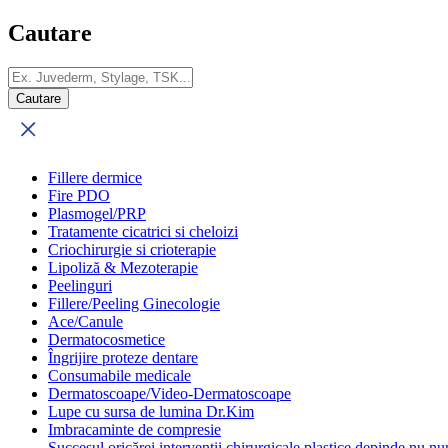
Cautare
Fillere dermice
Fire PDO
Plasmogel/PRP
Tratamente cicatrici si cheloizi
Criochirurgie si crioterapie
Lipoliză & Mezoterapie
Peelinguri
Fillere/Peeling Ginecologie
Ace/Canule
Dermatocosmetice
Îngrijire proteze dentare
Consumabile medicale
Dermatoscoape/Video-Dermatoscoape
Lupe cu sursa de lumina Dr.Kim
Imbracaminte de compresie
Succesul oricărei intervenții chirurgicale plastice depinde nu num