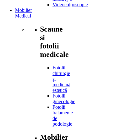
Videocolposcopie
Mobilier
Medical
Scaune
si
fotolii
medicale
Fotolii
chirurgie
și
medicină
estetică
Fotolii
ginecologie
Fotolii
tratamente
de
podologie
Mobilier