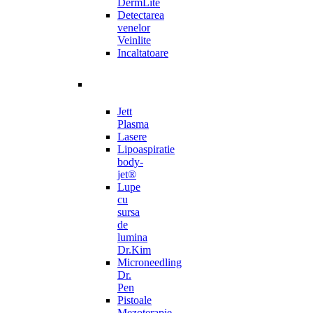
DermLite
Detectarea
venelor
Veinlite
Incaltatoare
Jett
Plasma
Lasere
Lipoaspiratie
body-
jet®
Lupe
cu
sursa
de
lumina
Dr.Kim
Microneedling
Dr.
Pen
Pistoale
Mezoterapie