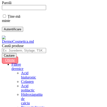
Parolă
Ține-mă
minte
Caută produse
Oferte
Fillere
dermice
Acid
hialuronic
Colagen
Acid
polilactic
Hidroxiapatita
de
calciu