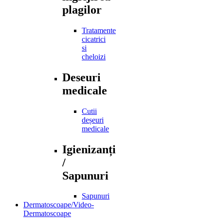
plagilor
Tratamente
cicatrici
si
cheloizi
Deseuri
medicale
Cutii
deșeuri
medicale
Igienizanți
/
Sapunuri
Sapunuri
Dermatoscoape/Video-
Dermatoscoape