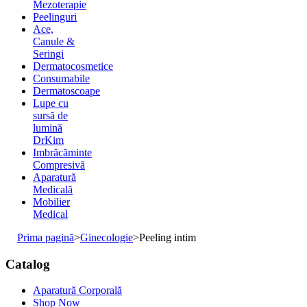
Mezoterapie
Peelinguri
Ace,
Canule &
Seringi
Dermatocosmetice
Consumabile
Dermatoscoape
Lupe cu
sursă de
lumină
DrKim
Imbrăcăminte
Compresivă
Aparatură
Medicală
Mobilier
Medical
Prima pagină
>
Ginecologie
>
Peeling intim
Catalog
Aparatură Corporală
Shop Now