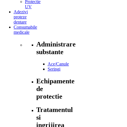
Protectie
UV
Adezivi
proteze
dentare
Consumabile
medicale
Administrare
substante
Ace/Canule
Seringi
Echipamente
de
protectie
Tratamentul
si
ingrijirea