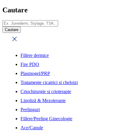
Cautare
Fillere dermice
Fire PDO
Plasmogel/PRP
Tratamente cicatrici si cheloizi
Criochirurgie si crioterapie
Lipoliză & Mezoterapie
Peelinguri
Fillere/Peeling Ginecologie
Ace/Canule