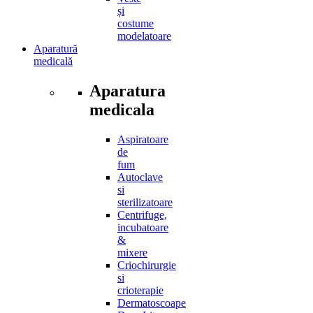
și
costume
modelatoare
Aparatură
medicală
Aparatura
medicala
Aspiratoare
de
fum
Autoclave
si
sterilizatoare
Centrifuge,
incubatoare
&
mixere
Criochirurgie
si
crioterapie
Dermatoscoape