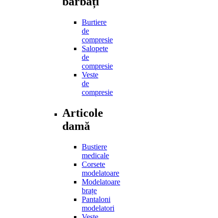
bărbați
Burtiere
de
compresie
Salopete
de
compresie
Veste
de
compresie
Articole
damă
Bustiere
medicale
Corsete
modelatoare
Modelatoare
brațe
Pantaloni
modelatori
Veste