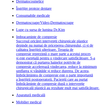
Dermatocosmetice
Îngrijire proteze dentare
Consumabile medicale
Dermatoscoape/Video-Dermatoscoape
Lupe cu sursa de lumina Dr.Kim
Imbracaminte de compresie
Succesul oricărei intervenții chirurgicale plastice
depinde nu numai de priceperea chirurgului, ci și de
calitatea îngrijirii ulterioare. Terapia de
compresie reprezintă o mare parte a acestui proces
și este esențială pentru o vindecare satisfăcătoare. S-a
demonstrat că purtarea hainelor potrivite de
compresie accelerează vindecarea, reduce la minimum
umflarea și vânătăile și reduce durerea. De aceea,
îmbrăcămintea de compresie este o parte importantă
a îngrijirii postoperatorii. Pacienții care au purtat
îmbrăcăminte de compresie după o intervenție
chirurgicală plastică au rezultate mult mai satisfăcătoare.
Aparatură medicală
Mobilier medical