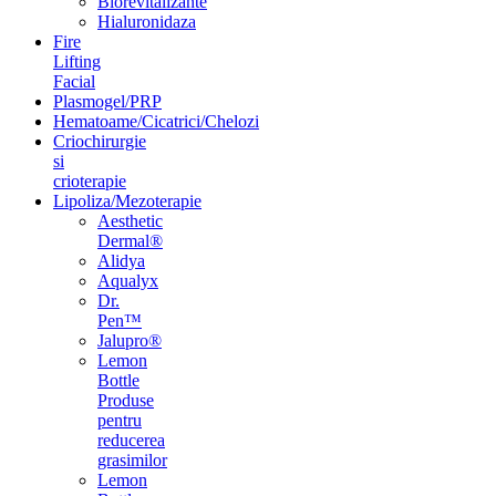
Biorevitalizante
Hialuronidaza
Fire
Lifting
Facial
Plasmogel/PRP
Hematoame/Cicatrici/Chelozi
Criochirurgie
si
crioterapie
Lipoliza/Mezoterapie
Aesthetic
Dermal®
Alidya
Aqualyx
Dr.
Pen™
Jalupro®
Lemon
Bottle
Produse
pentru
reducerea
grasimilor
Lemon