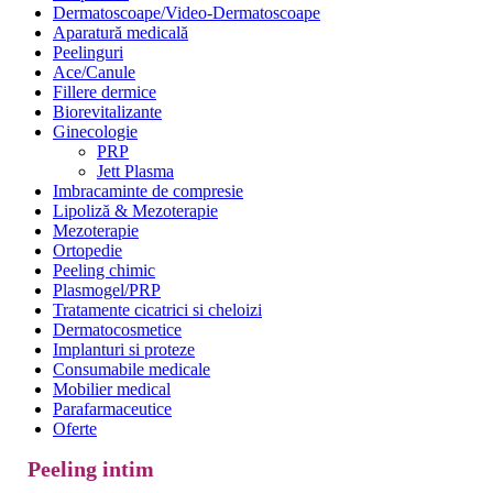
Dermatoscoape/Video-Dermatoscoape
Aparatură medicală
Peelinguri
Ace/Canule
Fillere dermice
Biorevitalizante
Ginecologie
PRP
Jett Plasma
Imbracaminte de compresie
Lipoliză & Mezoterapie
Mezoterapie
Ortopedie
Peeling chimic
Plasmogel/PRP
Tratamente cicatrici si cheloizi
Dermatocosmetice
Implanturi si proteze
Consumabile medicale
Mobilier medical
Parafarmaceutice
Oferte
Peeling intim