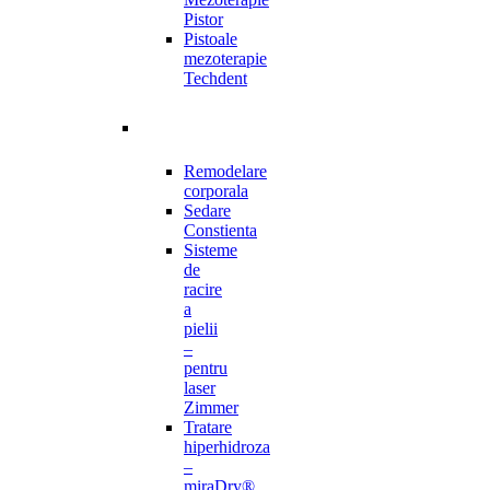
Pistor
Pistoale
mezoterapie
Techdent
Remodelare
corporala
Sedare
Constienta
Sisteme
de
racire
a
pielii
–
pentru
laser
Zimmer
Tratare
hiperhidroza
–
miraDry®