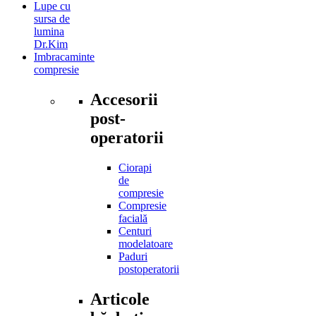
Lupe cu
sursa de
lumina
Dr.Kim
Imbracaminte
compresie
Accesorii
post-
operatorii
Ciorapi
de
compresie
Compresie
facială
Centuri
modelatoare
Paduri
postoperatorii
Articole