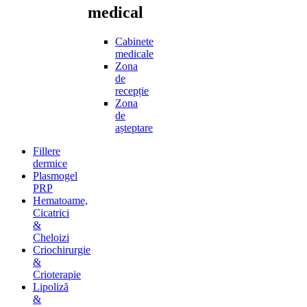
medical
Cabinete
medicale
Zona
de
recepție
Zona
de
așteptare
Fillere
dermice
Plasmogel
PRP
Hematoame,
Cicatrici
&
Cheloizi
Criochirurgie
&
Crioterapie
Lipoliză
&