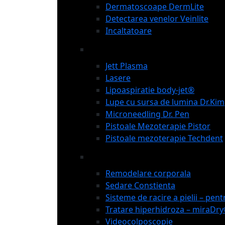
Dermatoscoape DermLite
Detectarea venelor Veinlite
Incaltatoare
Jett Plasma
Lasere
Lipoaspiratie body-jet®
Lupe cu sursa de lumina Dr.Kim
Microneedling Dr. Pen
Pistoale Mezoterapie Pistor
Pistoale mezoterapie Techdent
Remodelare corporala
Sedare Constienta
Sisteme de racire a pielii – pen
Tratare hiperhidroza – miraDr
Videocolposcopie