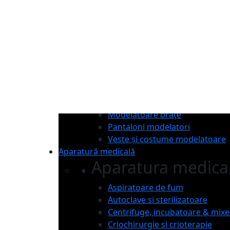
Articole bărbați
Burtiere de compresie
Salopete de compresie
Veste de compresie
Articole damă
Bustiere medicale
Corsete modelatoare
Modelatoare brațe
Pantaloni modelatori
Veste și costume modelatoare
Aparatură
medicală
Aparatura medica
Aspiratoare de fum
Autoclave si sterilizatoare
Centrifuge, incubatoare & mixe
Criochirurgie si crioterapie