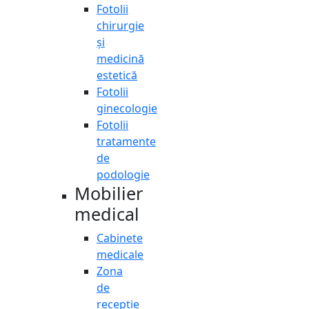
Fotolii
chirurgie
și
medicină
estetică
Fotolii
ginecologie
Fotolii
tratamente
de
podologie
Mobilier
medical
Cabinete
medicale
Zona
de
recepție