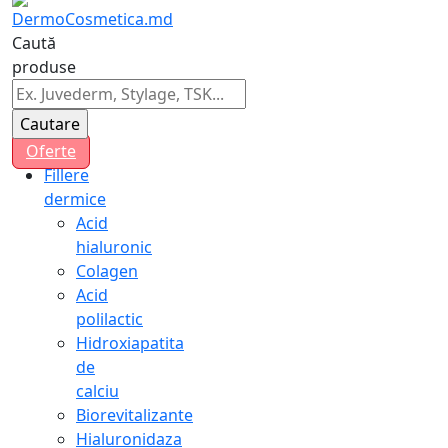
Caută
produse
Oferte
Fillere
dermice
Acid
hialuronic
Colagen
Acid
polilactic
Hidroxiapatita
de
calciu
Biorevitalizante
Hialuronidaza