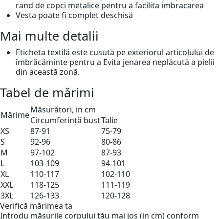
rand de copci metalice pentru a facilita imbracarea
Vesta poate fi complet deschisă
Mai multe detalii
Eticheta textilă este cusută pe exteriorul articolului de
îmbrăcăminte pentru a Evita jenarea neplăcută a pielii
din această zonă.
Tabel de mărimi
Măsurători, in cm
Mărime
Circumferință bust
Talie
XS
87-91
75-79
S
92-96
80-86
M
97-102
87-93
L
103-109
94-101
XL
110-117
102-110
XXL
118-125
111-119
3XL
126-133
120-128
Verifică mărimea ta
Introdu măsurile corpului tău mai jos (in cm) conform