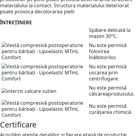
materialului la contact. Structura materialului deteriorat
poate provoca decolorarea pielii
ÎNTREȚINERE
Spălare delicată la
maxim 30°C.
Nu este permisă
folosirea
înălbitorilor.
Nu este permisă
uscarea prin
centrifugare.
Nu este permisă
călcareaprodusului.
Nu este permisă
curășarea chimică.
Certificare
Acordăm atenție detaliilor și fiecare etapă de producție