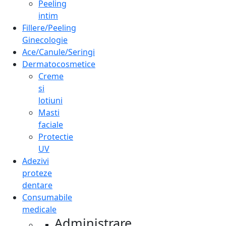
Peeling
intim
Fillere/Peeling
Ginecologie
Ace/Canule/Seringi
Dermatocosmetice
Creme
si
lotiuni
Masti
faciale
Protectie
UV
Adezivi
proteze
dentare
Consumabile
medicale
Administrare