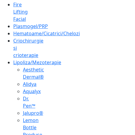
Fire
Lifting
Facial
Plasmogel/PRP
Hematoame/Cicatrici/Chelozi
Criochirurgie
si
crioterapie
Lipoliza/Mezoterapie
Aesthetic
Dermal®
Alidya
Aqualyx
Dr.
Pen™
Jalupro®
Lemon
Bottle
Produse