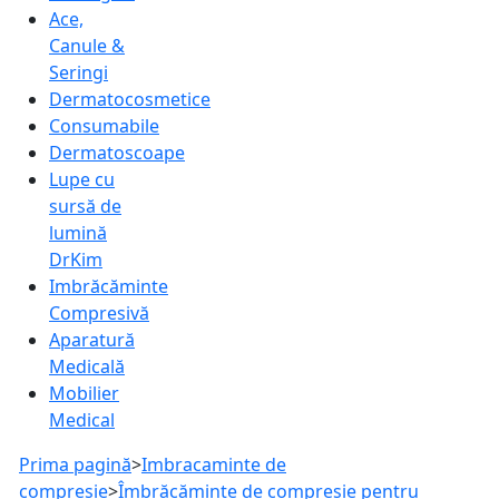
Ace,
Canule &
Seringi
Dermatocosmetice
Consumabile
Dermatoscoape
Lupe cu
sursă de
lumină
DrKim
Imbrăcăminte
Compresivă
Aparatură
Medicală
Mobilier
Medical
Prima pagină
>
Imbracaminte de
compresie
>
Îmbrăcăminte de compresie pentru