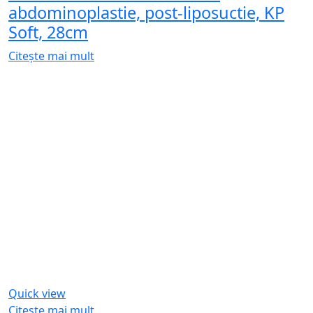
abdominoplastie, post-liposuctie, KP
Soft, 28cm
Citește mai mult
Quick view
Citește mai mult
Lipoelastic
Inserție de spumă unisex
postoperatorie, KPad 04
Citește mai mult
Stoc epuizat
Quick view
Citește mai mult
Lipoelastic
Vestă postoperatorie pentru bărbați