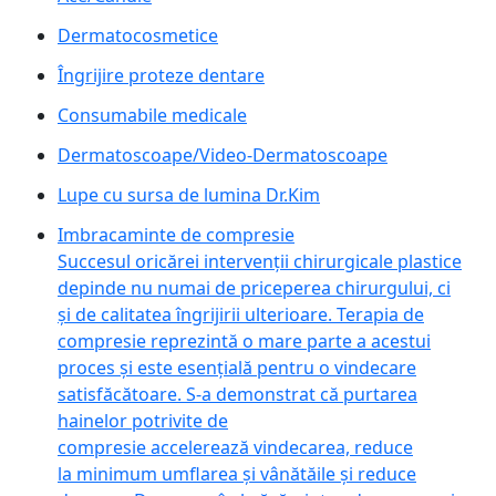
Dermatocosmetice
Îngrijire proteze dentare
Consumabile medicale
Dermatoscoape/Video-Dermatoscoape
Lupe cu sursa de lumina Dr.Kim
Imbracaminte de compresie
Succesul oricărei intervenții chirurgicale plastice
depinde nu numai de priceperea chirurgului, ci
și de calitatea îngrijirii ulterioare. Terapia de
compresie reprezintă o mare parte a acestui
proces și este esențială pentru o vindecare
satisfăcătoare. S-a demonstrat că purtarea
hainelor potrivite de
compresie accelerează vindecarea, reduce
la minimum umflarea și vânătăile și reduce