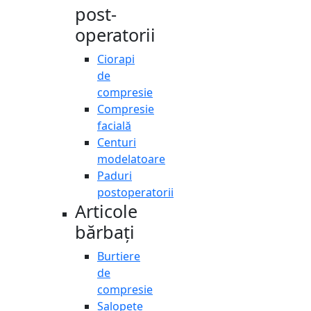
post-
operatorii
Ciorapi
de
compresie
Compresie
facială
Centuri
modelatoare
Paduri
postoperatorii
Articole
bărbați
Burtiere
de
compresie
Salopete