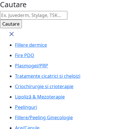
Cautare
Fillere dermice
Fire PDO
Plasmogel/PRP
Tratamente cicatrici si cheloizi
Criochirurgie si crioterapie
Lipoliză & Mezoterapie
Peelinguri
Fillere/Peeling Ginecologie
Ace/Canule