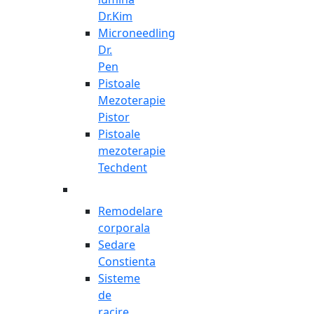
Dr.Kim
Microneedling
Dr.
Pen
Pistoale
Mezoterapie
Pistor
Pistoale
mezoterapie
Techdent
Remodelare
corporala
Sedare
Constienta
Sisteme
de
racire