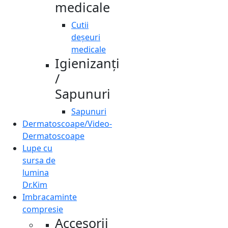
medicale
Cutii
deșeuri
medicale
Igienizanți
/
Sapunuri
Sapunuri
Dermatoscoape/Video-
Dermatoscoape
Lupe cu
sursa de
lumina
Dr.Kim
Imbracaminte
compresie
Accesorii