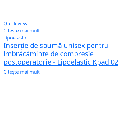
Social Icons
Facebook
Instagram
Contact
+373 69 958 359
Luni – Vineri: 9:00-17:00
str. Constantin Brâncuși 112, of. 8,
Chisinau, MD-2060, Rep. Moldova
Arata pe harta
office@dermocosmetica.md
Linkuri utile
Contact