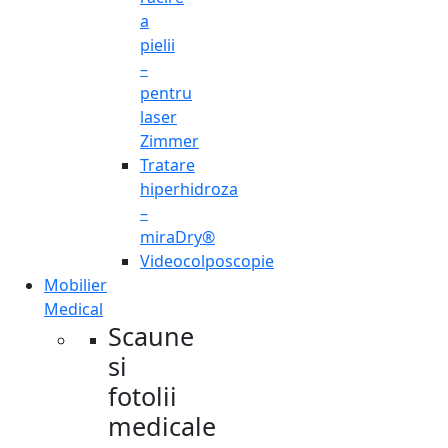
a
pielii
–
pentru
laser
Zimmer
Tratare
hiperhidroza
–
miraDry®
Videocolposcopie
Mobilier
Medical
Scaune
si
fotolii
medicale