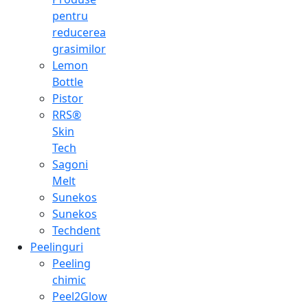
pentru
reducerea
grasimilor
Lemon
Bottle
Pistor
RRS®
Skin
Tech
Sagoni
Melt
Sunekos
Sunekos
Techdent
Peelinguri
Peeling
chimic
Peel2Glow