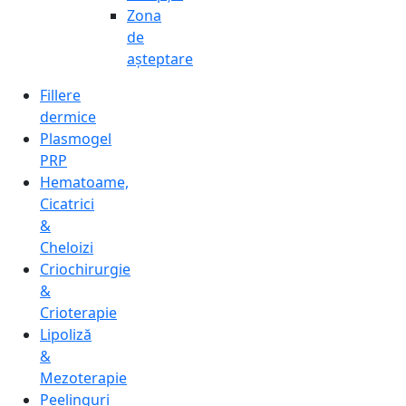
Zona
de
așteptare
Fillere
dermice
Plasmogel
PRP
Hematoame,
Cicatrici
&
Cheloizi
Criochirurgie
&
Crioterapie
Lipoliză
&
Mezoterapie
Peelinguri