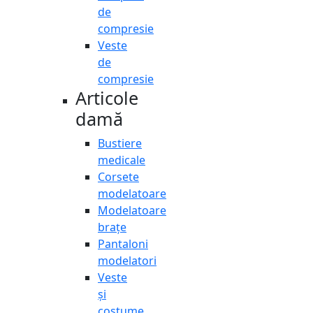
de
compresie
Veste
de
compresie
Articole
damă
Bustiere
medicale
Corsete
modelatoare
Modelatoare
brațe
Pantaloni
modelatori
Veste
și
costume