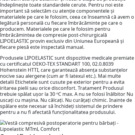
îndeplinește toate standardele cerute. Pentru noi este
important să selectăm cu atenție componentele și
materialele pe care le folosim, ceea ce înseamnă că avem o
legătură personală cu fiecare îmbrăcăminte pe care o
producem. Materialele pe care le folosim pentru
îmbrăcămintea de compresie post-chirurgicală
LIPOELASTIC provin exclusiv din Uniunea Europeană și
fiecare piesă este inspectată manual.
Produsele LIPOELASTIC sunt dispozitive medicale premiate
cu certificatul OEKO-TEX STANDART 100, 02.0.8039
Hohenstein HTTI, care garantează absența substanțelor
nocive sau alergene (cum ar fi latexul etc.). Mai multe
detalii Etichetele sunt cusute pe exterior pentru a evita
iritarea pielii sau orice disconfort. Tratament Produsul
trebuie spălat ușor la 30 ᵒC max. A nu se folosi înălbitor Nu
uscați cu mașina. Nu călcați. Nu curățați chimic. Inainte de
spălare este necesar să închideți sistemul de prindere
pentru a nu fi afectată funcționalitatea produsului.