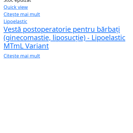
Lipoelastic
Bandă compresivă pentru chirurgia
feței, FM 03, Lipoelastic
Citește mai mult
Quick view
Citește mai mult
Lipoelastic
Inserție de spumă unisex
postoperatorie, KPad 4D
Citește mai mult
Furnizorul Clinicilor Etetice