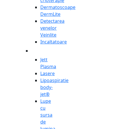
crioterapie
Dermatoscoape
DermLite
Detectarea
venelor
Veinlite
Incaltatoare
Jett
Plasma
Lasere
Lipoaspiratie
body-
jet®
Lupe
cu
sursa
de
lumina