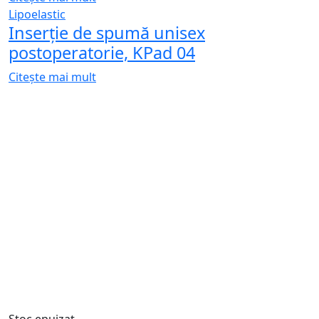
(ginecomastie, liposucție) - Lipoelastic
MTmL Variant
Citește mai mult
Quick view
Citește mai mult
Lipoelastic
Inserție de spumă unisex pentru
îmbrăcăminte de compresie
postoperatorie - Lipoelastic Kpad 02
Citește mai mult
Quick view
Citește mai mult