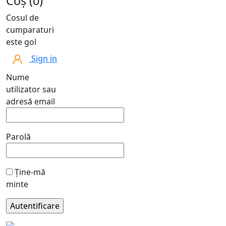
Coș (0)
Cosul de
cumparaturi
este gol
Sign in
Nume
utilizator sau
adresă email
Parolă
Ține-mă
minte