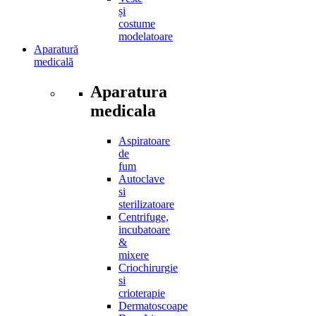
și
costume
modelatoare
Aparatură
medicală
Aparatura
medicala
Aspiratoare
de
fum
Autoclave
si
sterilizatoare
Centrifuge,
incubatoare
&
mixere
Criochirurgie
si
crioterapie
Dermatoscoape