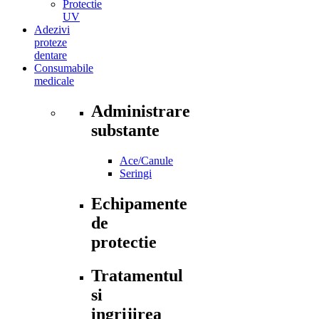
Protectie
UV
Adezivi
proteze
dentare
Consumabile
medicale
Administrare
substante
Ace/Canule
Seringi
Echipamente
de
protectie
Tratamentul
si
ingrijirea