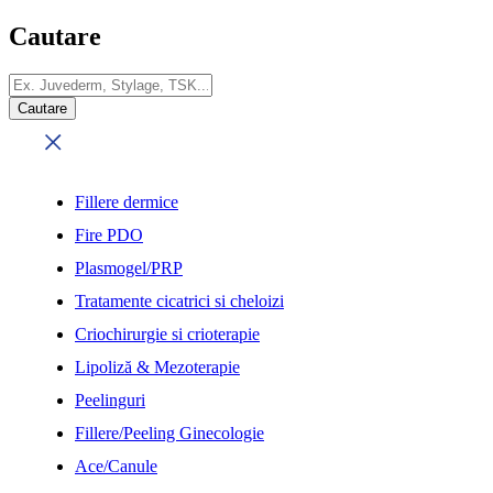
Cautare
Fillere dermice
Fire PDO
Plasmogel/PRP
Tratamente cicatrici si cheloizi
Criochirurgie si crioterapie
Lipoliză & Mezoterapie
Peelinguri
Fillere/Peeling Ginecologie
Ace/Canule