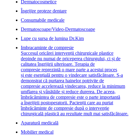
Dermatocosmetice
Îngrijire proteze dentare
Consumabile medicale
Dermatoscoape/Video-Dermatoscoape
Lupe cu sursa de lumina Dr.Kim
Imbracaminte de compresie
Succesul oricărei intervenții chirurgicale plastice
depinde nu numai de priceperea chirurgului, ci și de
calitatea îngrijirii ulterioare. Terapia de
compresie reprezintă o mare parte a acestui proces
și este esențială pentru o vindecare satisfăcătoare. S-a
demonstrat că purtarea hainelor potrivite de
compresie accelerează vindecarea, reduce la minimum
umflarea și vânătăile și reduce durerea. De aceea,
îmbrăcămintea de compresie este o parte importantă
a îngrijirii postoperatorii. Pacienții care au purtat
îmbrăcăminte de compresie după o intervenție
chirurgicală plastică au rezultate mult mai satisfăcătoare.
Aparatură medicală
Mobilier medical