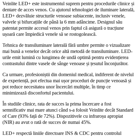
Veinlite LED+ este instrumentul suprem pentru procedurile clinice și
dentare de acces venos. Cu ajutorul tehnologiei de iluminare laterală,
LED+ dezvăluie structurile venoase subiacente, inclusiv venele,
valvele și bifurcațiile de până la 6 mm adâncime. Designul său
patentat permite accesul venos prin faptul că asigură o tracțiune
ușoară care împiedică venele să se rostogolească.
Tehnica de transiluminare laterală fără umbre permite o vizualizare
mai bună a venelor decât orice altă metodă de transiluminare. LED-
urile emit lumină cu lungimea de undă optimă pentru evidențierea
contrastului dintre vasele de sânge venoase și țesutul înconjurător.
Ca urmare, profesioniștii din domeniul medical, indiferent de nivelul
de experiență, pot efectua mai ușor proceduri de puncție venoasă și
pot reduce necesitatea unor încercări multiple, în timp ce
minimizează disconfortul pacientului.
În studiile clinice, rata de succes la prima încercare a fost
semnificativ mai mare atunci când s-a folosit Veinlite decât Standard
of Care (93% față de 72%). Dispozitivele cu infraroșu apropiat
(NIR) au avut o rată de succes de numai 45%.
LED+ respectă liniile directoare INS & CDC pentru controlul