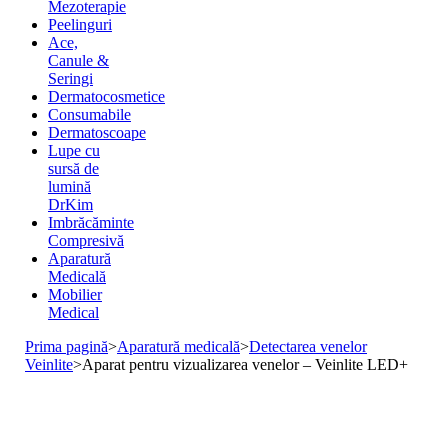
Mezoterapie
Peelinguri
Ace,
Canule &
Seringi
Dermatocosmetice
Consumabile
Dermatoscoape
Lupe cu
sursă de
lumină
DrKim
Imbrăcăminte
Compresivă
Aparatură
Medicală
Mobilier
Medical
Prima pagină
>
Aparatură medicală
>
Detectarea venelor
Veinlite
>
Aparat pentru vizualizarea venelor – Veinlite LED+