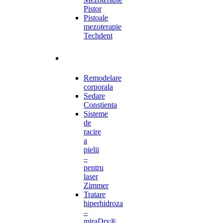
Pistor
Pistoale
mezoterapie
Techdent
Remodelare
corporala
Sedare
Constienta
Sisteme
de
racire
a
pielii
–
pentru
laser
Zimmer
Tratare
hiperhidroza
–
miraDry®