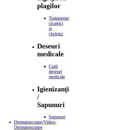
plagilor
Tratamente
cicatrici
si
cheloizi
Deseuri
medicale
Cutii
deșeuri
medicale
Igienizanți
/
Sapunuri
Sapunuri
Dermatoscoape/Video-
Dermatoscoape