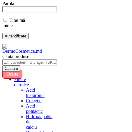
Parolă
Ține-mă
minte
Caută produse
Oferte
Fillere
dermice
Acid
hialuronic
Colagen
Acid
polilactic
Hidroxiapatita
de
calciu