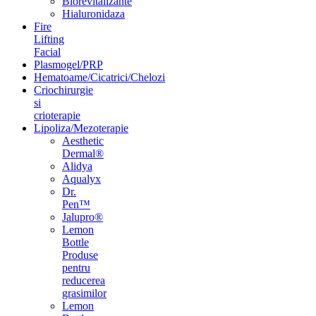
Biorevitalizante
Hialuronidaza
Fire
Lifting
Facial
Plasmogel/PRP
Hematoame/Cicatrici/Chelozi
Criochirurgie
si
crioterapie
Lipoliza/Mezoterapie
Aesthetic
Dermal®
Alidya
Aqualyx
Dr.
Pen™
Jalupro®
Lemon
Bottle
Produse
pentru
reducerea
grasimilor
Lemon