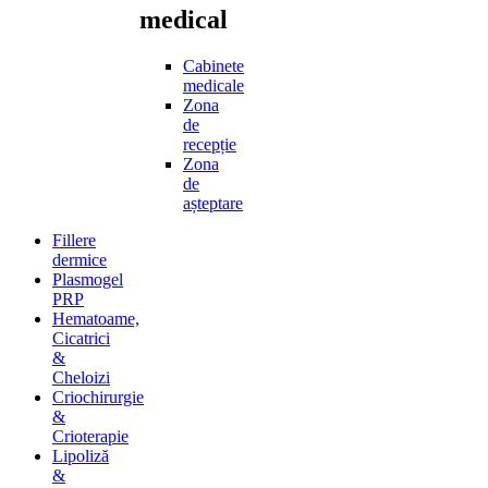
medical
Cabinete
medicale
Zona
de
recepție
Zona
de
așteptare
Fillere
dermice
Plasmogel
PRP
Hematoame,
Cicatrici
&
Cheloizi
Criochirurgie
&
Crioterapie
Lipoliză
&