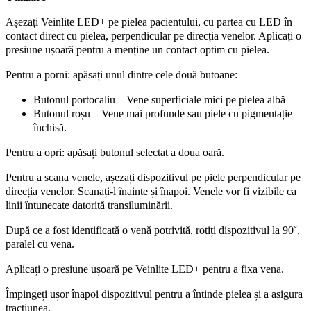
Așezați Veinlite LED+ pe pielea pacientului, cu partea cu LED în
contact direct cu pielea, perpendicular pe direcția venelor. Aplicați o
presiune ușoară pentru a menține un contact optim cu pielea.
Pentru a porni: apăsați unul dintre cele două butoane:
Butonul portocaliu – Vene superficiale mici pe pielea albă
Butonul roșu – Vene mai profunde sau piele cu pigmentație
închisă.
Pentru a opri: apăsați butonul selectat a doua oară.
Pentru a scana venele, așezați dispozitivul pe piele perpendicular pe
direcția venelor. Scanați-l înainte și înapoi. Venele vor fi vizibile ca
linii întunecate datorită transiluminării.
După ce a fost identificată o venă potrivită, rotiți dispozitivul la 90˚,
paralel cu vena.
Aplicați o presiune ușoară pe Veinlite LED+ pentru a fixa vena.
Împingeți ușor înapoi dispozitivul pentru a întinde pielea și a asigura
tracțiunea.