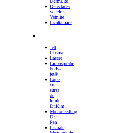
DermLite
Detectarea
venelor
Veinlite
Incaltatoare
Jett
Plasma
Lasere
Lipoaspiratie
body-
jet®
Lupe
cu
sursa
de
lumina
Dr.Kim
Microneedling
Dr.
Pen
Pistoale
Mezoterapie