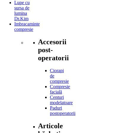
Lupe cu
sursa de
lumina
Dr.Kim
Imbracaminte
compresie
Accesorii
post-
operatorii
Ciorapi
de
compresie
Compresie
facială
Centuri
modelatoare
Paduri
postoperatorii
Articole