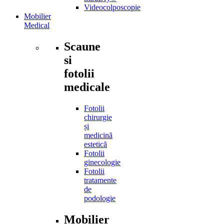
Videocolposcopie
Mobilier
Medical
Scaune
si
fotolii
medicale
Fotolii
chirurgie
și
medicină
estetică
Fotolii
ginecologie
Fotolii
tratamente
de
podologie
Mobilier