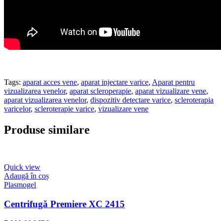
Tags:
aparat acces vene
,
aparat injectare varice
,
Aparat pentru
vizualizarea venelor
,
aparat scleroperapie
,
aparat vizualizare vene
,
aparat vizualizarea venelor
,
dispozitiv detectare varice
,
scleroterapia
varicelor
,
scleroterapie varice
,
vizualizare vene
Produse similare
Quick view
Adaugă în coș
Plasmogel
Centrifugă Premiere XC 2415