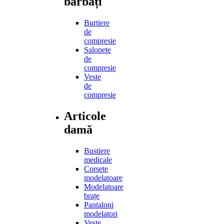
bărbați
Burtiere
de
compresie
Salopete
de
compresie
Veste
de
compresie
Articole
damă
Bustiere
medicale
Corsete
modelatoare
Modelatoare
brațe
Pantaloni
modelatori
Veste