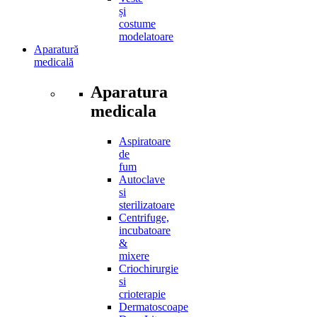
și
costume
modelatoare
Aparatură
medicală
Aparatura
medicala
Aspiratoare
de
fum
Autoclave
si
sterilizatoare
Centrifuge,
incubatoare
&
mixere
Criochirurgie
si
crioterapie
Dermatoscoape