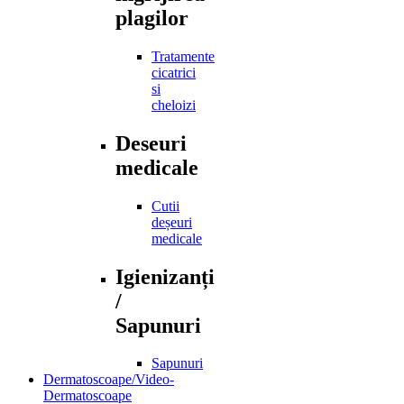
plagilor
Tratamente
cicatrici
si
cheloizi
Deseuri
medicale
Cutii
deșeuri
medicale
Igienizanți
/
Sapunuri
Sapunuri
Dermatoscoape/Video-
Dermatoscoape