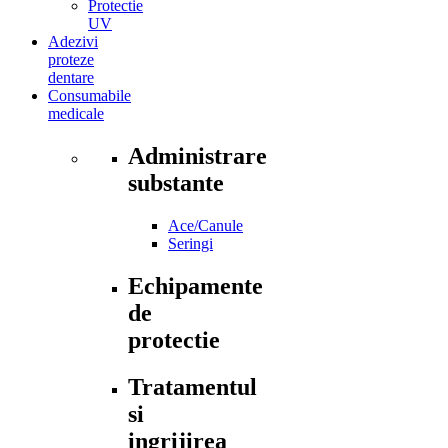
Protectie
UV
Adezivi
proteze
dentare
Consumabile
medicale
Administrare
substante
Ace/Canule
Seringi
Echipamente
de
protectie
Tratamentul
si
ingrijirea