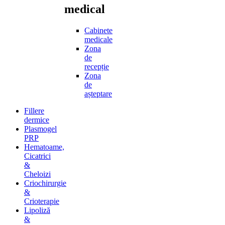
medical
Cabinete
medicale
Zona
de
recepție
Zona
de
așteptare
Fillere
dermice
Plasmogel
PRP
Hematoame,
Cicatrici
&
Cheloizi
Criochirurgie
&
Crioterapie
Lipoliză
&