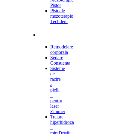
Pistor
Pistoale
mezoterapie
Techdent
Remodelare
corporala
Sedare
Constienta
Sisteme
de
racire
a
pielii
–
pentru
laser
Zimmer
Tratare
hiperhidroza
–
miraDry®