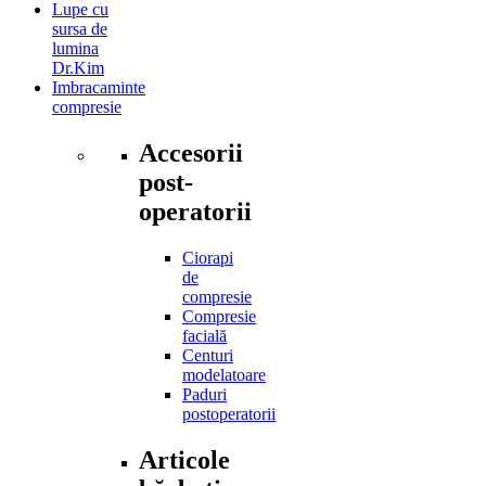
Lupe cu
sursa de
lumina
Dr.Kim
Imbracaminte
compresie
Accesorii
post-
operatorii
Ciorapi
de
compresie
Compresie
facială
Centuri
modelatoare
Paduri
postoperatorii
Articole