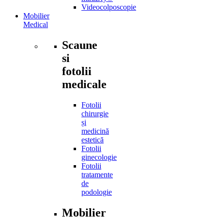
Videocolposcopie
Mobilier
Medical
Scaune
si
fotolii
medicale
Fotolii
chirurgie
și
medicină
estetică
Fotolii
ginecologie
Fotolii
tratamente
de
podologie
Mobilier