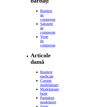
bărbați
Burtiere
de
compresie
Salopete
de
compresie
Veste
de
compresie
Articole
damă
Bustiere
medicale
Corsete
modelatoare
Modelatoare
brațe
Pantaloni
modelatori
Veste