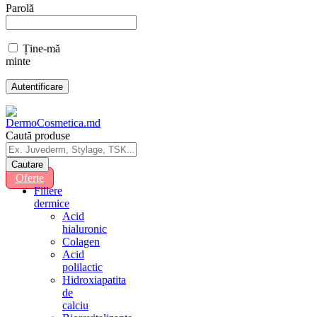
Parolă
Ține-mă
minte
Caută produse
Oferte
Fillere
dermice
Acid
hialuronic
Colagen
Acid
polilactic
Hidroxiapatita
de
calciu