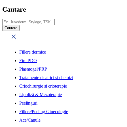
Cautare
Fillere dermice
Fire PDO
Plasmogel/PRP
Tratamente cicatrici si cheloizi
Criochirurgie si crioterapie
Lipoliză & Mezoterapie
Peelinguri
Fillere/Peeling Ginecologie
Ace/Canule