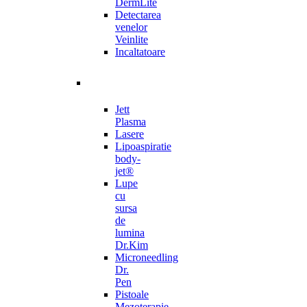
DermLite
Detectarea
venelor
Veinlite
Incaltatoare
Jett
Plasma
Lasere
Lipoaspiratie
body-
jet®
Lupe
cu
sursa
de
lumina
Dr.Kim
Microneedling
Dr.
Pen
Pistoale
Mezoterapie