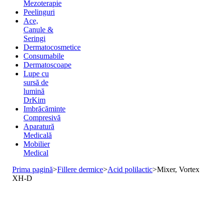
Mezoterapie
Peelinguri
Ace,
Canule &
Seringi
Dermatocosmetice
Consumabile
Dermatoscoape
Lupe cu
sursă de
lumină
DrKim
Imbrăcăminte
Compresivă
Aparatură
Medicală
Mobilier
Medical
Prima pagină
>
Fillere dermice
>
Acid polilactic
>
Mixer, Vortex
XH-D
Stoc epuizat