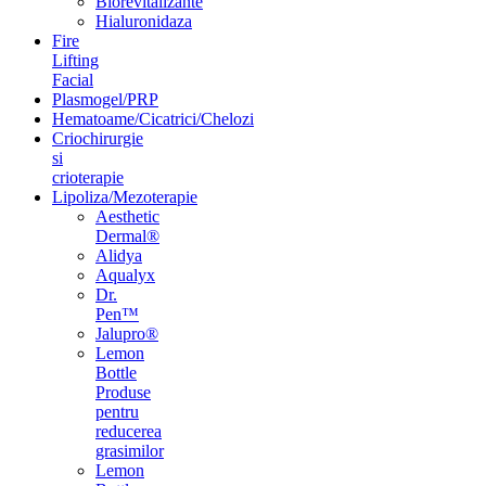
Biorevitalizante
Hialuronidaza
Fire
Lifting
Facial
Plasmogel/PRP
Hematoame/Cicatrici/Chelozi
Criochirurgie
si
crioterapie
Lipoliza/Mezoterapie
Aesthetic
Dermal®
Alidya
Aqualyx
Dr.
Pen™
Jalupro®
Lemon
Bottle
Produse
pentru
reducerea
grasimilor
Lemon