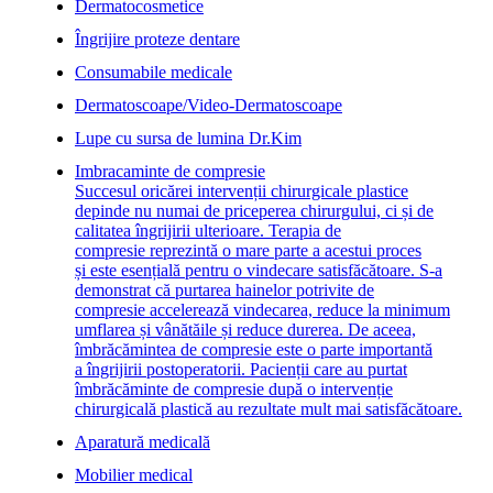
Dermatocosmetice
Îngrijire proteze dentare
Consumabile medicale
Dermatoscoape/Video-Dermatoscoape
Lupe cu sursa de lumina Dr.Kim
Imbracaminte de compresie
Succesul oricărei intervenții chirurgicale plastice
depinde nu numai de priceperea chirurgului, ci și de
calitatea îngrijirii ulterioare. Terapia de
compresie reprezintă o mare parte a acestui proces
și este esențială pentru o vindecare satisfăcătoare. S-a
demonstrat că purtarea hainelor potrivite de
compresie accelerează vindecarea, reduce la minimum
umflarea și vânătăile și reduce durerea. De aceea,
îmbrăcămintea de compresie este o parte importantă
a îngrijirii postoperatorii. Pacienții care au purtat
îmbrăcăminte de compresie după o intervenție
chirurgicală plastică au rezultate mult mai satisfăcătoare.
Aparatură medicală
Mobilier medical