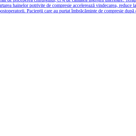
purtarea hainelor potrivite de compresie accelerează vindecarea, reduce 
ostoperatorii. Pacienții care au purtat îmbrăcăminte de compresie după o 