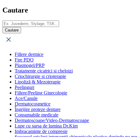
Cautare
Fillere dermice
Fire PDO
Plasmogel/PRP
Tratamente cicatrici si cheloizi
Criochirurgie si crioterapie
Lipoliză & Mezoterapie
Peelinguri
Fillere/Peeling Ginecologie
Ace/Canule
Dermatocosmetice
Îngrijire proteze dentare
Consumabile medicale
Dermatoscoape/Video-Dermatoscoape
Lupe cu sursa de lumina Dr.Kim
Imbracaminte de compresie
Succesul oricărei intervenții chirurgicale plastice depinde nu num