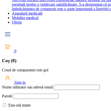
esențială pentru o vindecare satisfăcătoare. S-a demonstrat că 
îmbrăcămintea de compresie este o parte importantă a îngrijirii p
Aparatură medicală
Mobilier medical
Oferte
0
Coș (0)
Cosul de cumparaturi este gol
Sign in
Nume utilizator sau adresă email
Parolă
Ține-mă minte