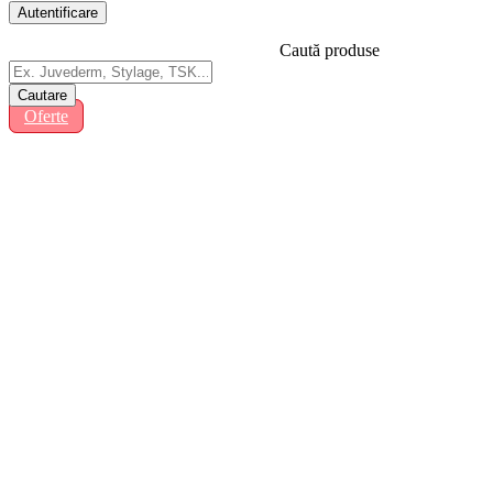
Caută produse
Oferte
Fillere dermice
Acid hialuronic
Colagen
Acid polilactic
Hidroxiapatita de calciu
Biorevitalizante
Hialuronidaza
Fire Lifting Facial
Plasmogel/PRP
Hematoame/Cicatrici/Chelozi
Criochirurgie si crioterapie
Lipoliza/Mezoterapie
Aesthetic Dermal®
Alidya
Aqualyx
Dr. Pen™