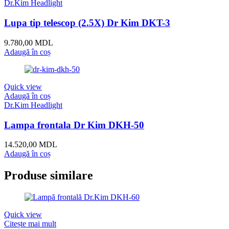
Quick view
Citește mai mult
Dr.Kim Headlight
Lampă frontală Dr.Kim DKH-60, pachet complet cu
lupă 2.5x DKT-3A și lupă 1.5x DKL-7
Citește mai mult
Quick view
Citește mai mult
Dr.Kim Headlight
Cameră DCAM-4
Citește mai mult
Quick view
Adaugă în coș