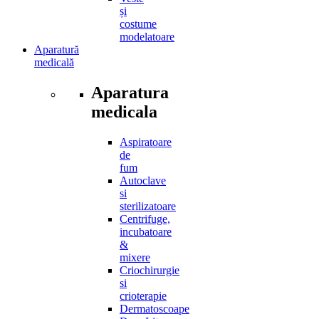
și
costume
modelatoare
Aparatură
medicală
Aparatura
medicala
Aspiratoare
de
fum
Autoclave
si
sterilizatoare
Centrifuge,
incubatoare
&
mixere
Criochirurgie
si
crioterapie
Dermatoscoape