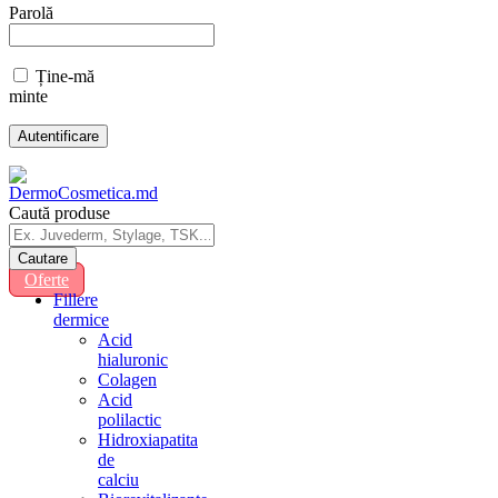
Parolă
Ține-mă
minte
Caută produse
Oferte
Fillere
dermice
Acid
hialuronic
Colagen
Acid
polilactic
Hidroxiapatita
de
calciu