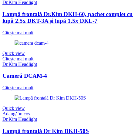
Dr.Kim Headlight
Lampă frontală Dr Kim DKH-50S
14.750,00
MDL
Adaugă în coș
Furnizorul Clinicilor Etetice
Social Icons
Facebook
Instagram
Contact
+373 69 958 359