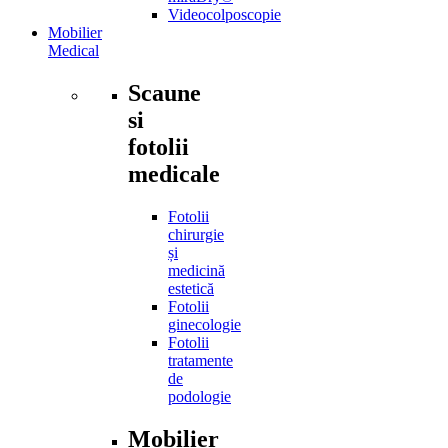
Videocolposcopie
Mobilier
Medical
Scaune
si
fotolii
medicale
Fotolii
chirurgie
și
medicină
estetică
Fotolii
ginecologie
Fotolii
tratamente
de
podologie
Mobilier