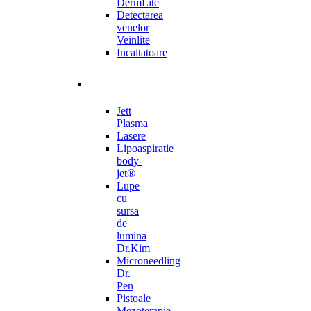
DermLite
Detectarea
venelor
Veinlite
Incaltatoare
Jett
Plasma
Lasere
Lipoaspiratie
body-
jet®
Lupe
cu
sursa
de
lumina
Dr.Kim
Microneedling
Dr.
Pen
Pistoale
Mezoterapie