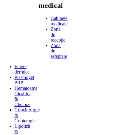
medical
Cabinete
medicale
Zona
de
recepție
Zona
de
așteptare
Fillere
dermice
Plasmogel
PRP
Hematoame,
Cicatrici
&
Cheloizi
Criochirurgie
&
Crioterapie
Lipoliză
&