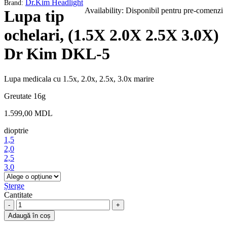
Lupa
tip
Adaugă în coș
ochelari,
(1.5X
Descriere
2.0X
Informații suplimentare
2.5X
3.0X)
Lupa pentru marire, foarte folositoare pentru realizarea unor
Dr
examinari medicale de inalta precizie. Prezinta un sistem de montare
Kim
foarte simplu si doua lentile separate.
DKL-
5
Ideala pentru evitarea durerilor de cap si ochi.
quantity
Suprafata acoperita: 45cm
Distanta acoperita: 100cm
Capacitate marire: 1.5x, 2.0x, 2.5x, 3.0x
Greutate
0,5 kg
dioptrie
1,5, 2,0, 2,5, 3,0