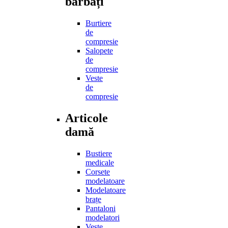
bărbați
Burtiere
de
compresie
Salopete
de
compresie
Veste
de
compresie
Articole
damă
Bustiere
medicale
Corsete
modelatoare
Modelatoare
brațe
Pantaloni
modelatori
Veste