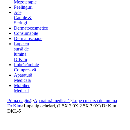
Mezoterapie
Peelinguri
Ace,
Canule &
Seringi
Dermatocosmetice
Consumabile
Dermatoscoape
Lupe cu
sursă de
lumină
DrKim
Imbrăcăminte
Compresivă
Aparatură
Medicală
Mobilier
Medical
Prima pagină
>
Aparatură medicală
>
Lupe cu sursa de lumina
Dr.Kim
>
Lupa tip ochelari, (1.5X 2.0X 2.5X 3.0X) Dr Kim
DKL-5