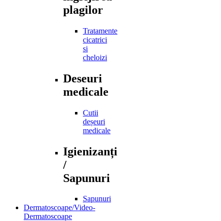
plagilor
Tratamente
cicatrici
si
cheloizi
Deseuri
medicale
Cutii
deșeuri
medicale
Igienizanți
/
Sapunuri
Sapunuri
Dermatoscoape/Video-
Dermatoscoape