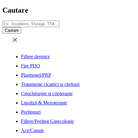
Cautare
Fillere dermice
Fire PDO
Plasmogel/PRP
Tratamente cicatrici si cheloizi
Criochirurgie si crioterapie
Lipoliză & Mezoterapie
Peelinguri
Fillere/Peeling Ginecologie
Ace/Canule