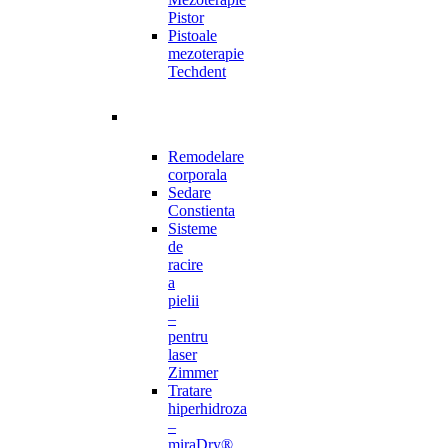
Pistor
Pistoale
mezoterapie
Techdent
Remodelare
corporala
Sedare
Constienta
Sisteme
de
racire
a
pielii
–
pentru
laser
Zimmer
Tratare
hiperhidroza
–
miraDry®