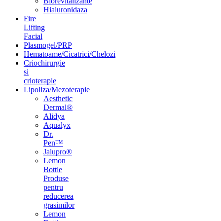
Biorevitalizante
Hialuronidaza
Fire
Lifting
Facial
Plasmogel/PRP
Hematoame/Cicatrici/Chelozi
Criochirurgie
si
crioterapie
Lipoliza/Mezoterapie
Aesthetic
Dermal®
Alidya
Aqualyx
Dr.
Pen™
Jalupro®
Lemon
Bottle
Produse
pentru
reducerea
grasimilor
Lemon