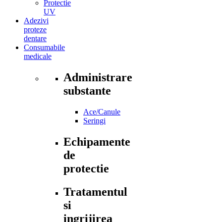
Protectie
UV
Adezivi
proteze
dentare
Consumabile
medicale
Administrare
substante
Ace/Canule
Seringi
Echipamente
de
protectie
Tratamentul
si
ingrijirea