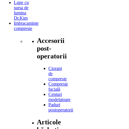
Lupe cu
sursa de
lumina
Dr.Kim
Imbracaminte
compresie
Accesorii
post-
operatorii
Ciorapi
de
compresie
Compresie
facială
Centuri
modelatoare
Paduri
postoperatorii
Articole