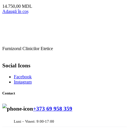
Luni – Vineri: 9:00-17:00
str. Constantin Brâncuși 112, of. 8,
Chisinau, MD-2060, Rep. Moldova
Arata pe harta
office@dermocosmetica.md
Linkuri utile
Contact
Blog
Contul meu
Termeni legali
Termeni si conditii