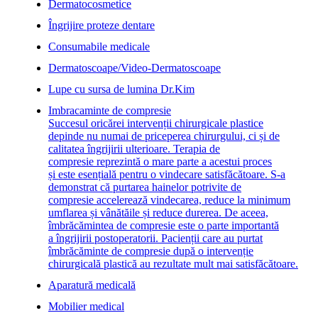
Dermatocosmetice
Îngrijire proteze dentare
Consumabile medicale
Dermatoscoape/Video-Dermatoscoape
Lupe cu sursa de lumina Dr.Kim
Imbracaminte de compresie
Succesul oricărei intervenții chirurgicale plastice
depinde nu numai de priceperea chirurgului, ci și de
calitatea îngrijirii ulterioare. Terapia de
compresie reprezintă o mare parte a acestui proces
și este esențială pentru o vindecare satisfăcătoare. S-a
demonstrat că purtarea hainelor potrivite de
compresie accelerează vindecarea, reduce la minimum
umflarea și vânătăile și reduce durerea. De aceea,
îmbrăcămintea de compresie este o parte importantă
a îngrijirii postoperatorii. Pacienții care au purtat
îmbrăcăminte de compresie după o intervenție
chirurgicală plastică au rezultate mult mai satisfăcătoare.
Aparatură medicală
Mobilier medical