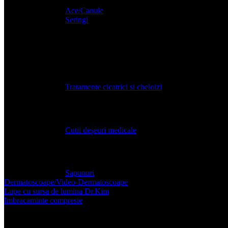
Ace/Canule
Seringi
Echipamente de protectie
Tratamentul si ingrijirea plagilor
Tratamente cicatrici si cheloizi
Deseuri medicale
Cutii deșeuri medicale
Igienizanți / Sapunuri
Sapunuri
Dermatoscoape/Video-Dermatoscoape
Lupe cu sursa de lumina Dr.Kim
Imbracaminte compresie
Accesorii post-operatorii