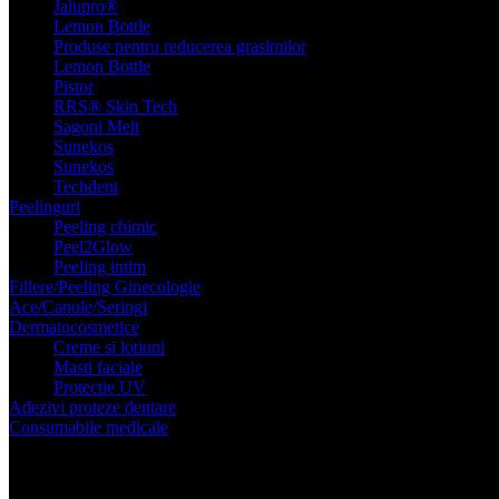
Jalupro®
Lemon Bottle
Produse pentru reducerea grasimilor
Lemon Bottle
Pistor
RRS® Skin Tech
Sagoni Melt
Sunekos
Sunekos
Techdent
Peelinguri
Peeling chimic
Peel2Glow
Peeling intim
Fillere/Peeling Ginecologie
Ace/Canule/Seringi
Dermatocosmetice
Creme si lotiuni
Masti faciale
Protectie UV
Adezivi proteze dentare
Consumabile
medicale
Administrare substante