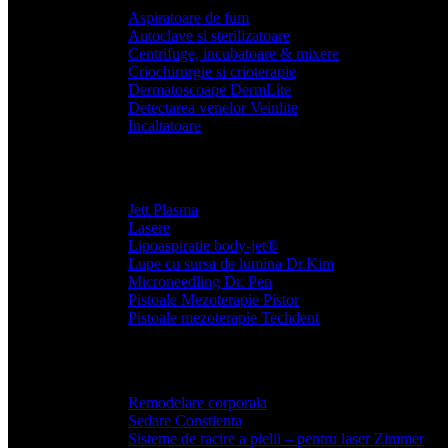
Aspiratoare de fum
Autoclave si sterilizatoare
Centrifuge, incubatoare & mixere
Criochirurgie si crioterapie
Dermatoscoape DermLite
Detectarea venelor Veinlite
Incaltatoare
Jett Plasma
Lasere
Lipoaspiratie body-jet®
Lupe cu sursa de lumina Dr.Kim
Microneedling Dr. Pen
Pistoale Mezoterapie Pistor
Pistoale mezoterapie Techdent
Remodelare corporala
Sedare Constienta
Sisteme de racire a pielii – pentru laser Zimmer