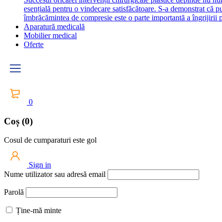
esențială pentru o vindecare satisfăcătoare. S-a demonstrat că 
îmbrăcămintea de compresie este o parte importantă a îngrijirii p
Aparatură medicală
Mobilier medical
Oferte
0
Coș (0)
Cosul de cumparaturi este gol
Sign in
Nume utilizator sau adresă email
Parolă
Ține-mă minte