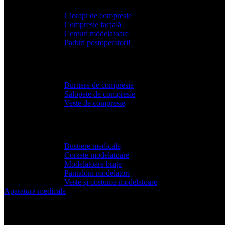
Ciorapi de compresie
Compresie facială
Centuri modelatoare
Paduri postoperatorii
Articole bărbați
Burtiere de compresie
Salopete de compresie
Veste de compresie
Articole damă
Bustiere medicale
Corsete modelatoare
Modelatoare brațe
Pantaloni modelatori
Veste și costume modelatoare
Aparatură
medicală
Aparatura medicala