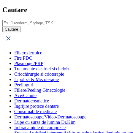
Cautare
Fillere dermice
Fire PDO
Plasmogel/PRP
Tratamente cicatrici si cheloizi
Criochirurgie si crioterapie
Lipoliză & Mezoterapie
Peelinguri
Fillere/Peeling Ginecologie
Ace/Canule
Dermatocosmetice
Îngrijire proteze dentare
Consumabile medicale
Dermatoscoape/Video-Dermatoscoape
Lupe cu sursa de lumina Dr.Kim
Imbracaminte de compresie
Succesul oricărei intervenții chirurgicale plastice depinde nu num