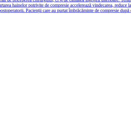
purtarea hainelor potrivite de compresie accelerează vindecarea, reduce 
ostoperatorii. Pacienții care au purtat îmbrăcăminte de compresie după o 