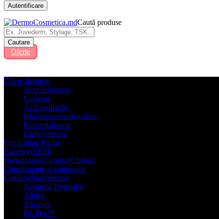
Caută produse
Oferte
Fillere dermice
Acid hialuronic
Colagen
Acid polilactic
Hidroxiapatita de calciu
Biorevitalizante
Hialuronidaza
Fire Lifting Facial
Plasmogel/PRP
Hematoame/Cicatrici/Chelozi
Criochirurgie si crioterapie
Lipoliza/Mezoterapie
Aesthetic Dermal®
Alidya
Aqualyx
Dr. Pen™