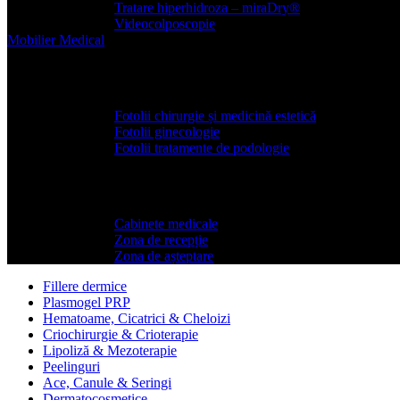
Tratare hiperhidroza – miraDry®
Videocolposcopie
Mobilier
Medical
Scaune si fotolii medicale
Fotolii chirurgie și medicină estetică
Fotolii ginecologie
Fotolii tratamente de podologie
Mobilier medical
Cabinete medicale
Zona de recepție
Zona de așteptare
Fillere dermice
Plasmogel PRP
Hematoame, Cicatrici & Cheloizi
Criochirurgie & Crioterapie
Lipoliză & Mezoterapie
Peelinguri
Ace, Canule & Seringi
Dermatocosmetice