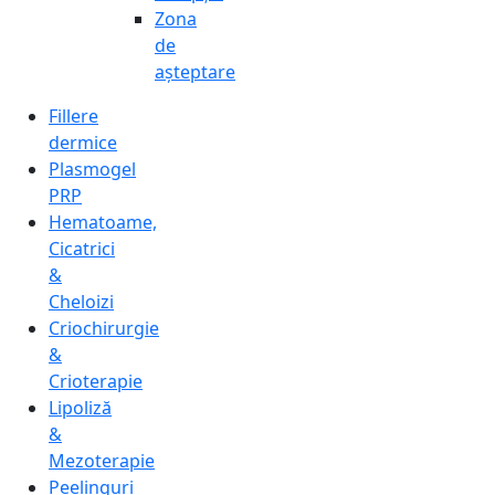
Zona
de
așteptare
Fillere
dermice
Plasmogel
PRP
Hematoame,
Cicatrici
&
Cheloizi
Criochirurgie
&
Crioterapie
Lipoliză
&
Mezoterapie
Peelinguri