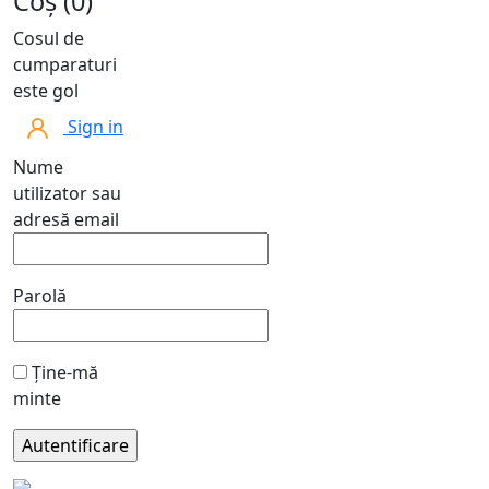
Coș (0)
Cosul de
cumparaturi
este gol
Sign in
Nume
utilizator sau
adresă email
Parolă
Ține-mă
minte