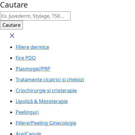
Cautare
Fillere dermice
Fire PDO
Plasmogel/PRP
Tratamente cicatrici si cheloizi
Criochirurgie si crioterapie
Lipoliză & Mezoterapie
Peelinguri
Fillere/Peeling Ginecologie
Ace/Canule