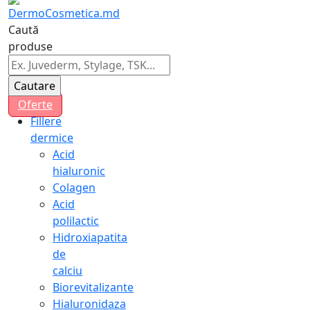
Caută
produse
Oferte
Fillere
dermice
Acid
hialuronic
Colagen
Acid
polilactic
Hidroxiapatita
de
calciu
Biorevitalizante
Hialuronidaza