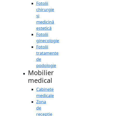
Fotolii
chirurgie
și
medicină
estetică
Fotolii
ginecologie
Fotolii
tratamente
de
podologie
Mobilier
medical
Cabinete
medicale
Zona
de
recepție