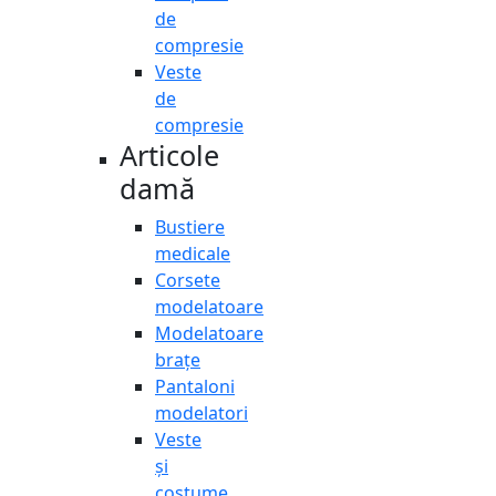
de
compresie
Veste
de
compresie
Articole
damă
Bustiere
medicale
Corsete
modelatoare
Modelatoare
brațe
Pantaloni
modelatori
Veste
și
costume