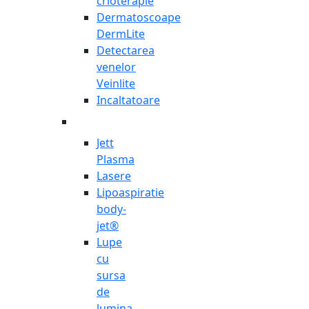
crioterapie
Dermatoscoape
DermLite
Detectarea
venelor
Veinlite
Incaltatoare
Jett
Plasma
Lasere
Lipoaspiratie
body-
jet®
Lupe
cu
sursa
de
lumina