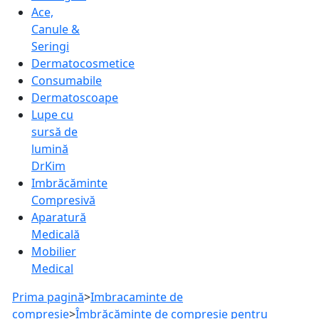
Ace,
Canule &
Seringi
Dermatocosmetice
Consumabile
Dermatoscoape
Lupe cu
sursă de
lumină
DrKim
Imbrăcăminte
Compresivă
Aparatură
Medicală
Mobilier
Medical
Prima pagină
>
Imbracaminte de
compresie
>
Îmbrăcăminte de compresie pentru