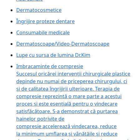
Dermatocosmetice
Îngrijire proteze dentare
Consumabile medicale
Dermatoscoape/Video-Dermatoscoape
Lupe cu sursa de lumina Dr.Kim
Imbracaminte de compresie
Succesul oricărei intervenții chirurgicale plastice
depinde nu numai de priceperea chirurgului, ci
și de calitatea îngrijirii ulterioare. Terapia de
compresie reprezintă o mare parte a acestui
proces și este esențială pentru o vindecare
satisfăcătoare. S-a demonstrat că purtarea
hainelor potrivite de
compresie accelerează vindecarea, reduce
la minimum umflarea și vânătăile și reduce