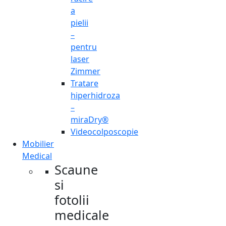
a
pielii
–
pentru
laser
Zimmer
Tratare
hiperhidroza
–
miraDry®
Videocolposcopie
Mobilier
Medical
Scaune
si
fotolii
medicale