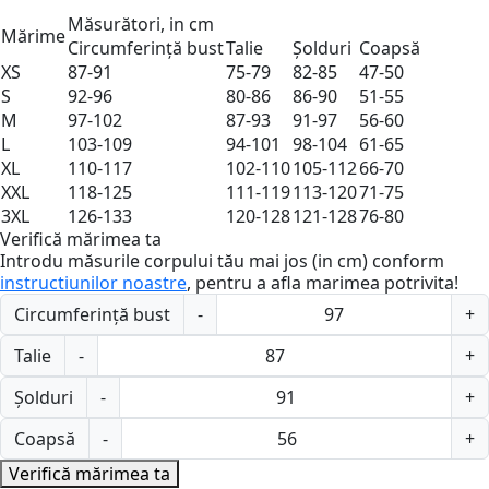
Măsurători, in cm
Mărime
Circumferință bust
Talie
Șolduri
Coapsă
XS
87-91
75-79
82-85
47-50
S
92-96
80-86
86-90
51-55
M
97-102
87-93
91-97
56-60
L
103-109
94-101
98-104
61-65
XL
110-117
102-110
105-112
66-70
XXL
118-125
111-119
113-120
71-75
3XL
126-133
120-128
121-128
76-80
Verifică mărimea ta
Introdu măsurile corpului tău mai jos (in cm) conform
instructiunilor noastre
, pentru a afla marimea potrivita!
Circumferință bust
-
+
Talie
-
+
Șolduri
-
+
Coapsă
-
+
Verifică mărimea ta