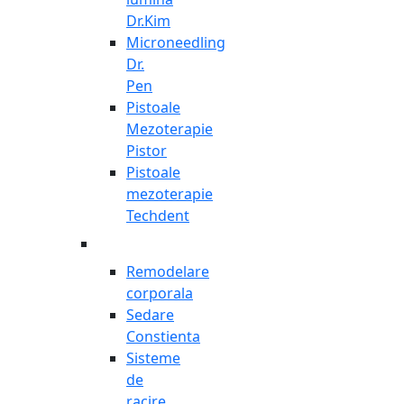
Dr.Kim
Microneedling
Dr.
Pen
Pistoale
Mezoterapie
Pistor
Pistoale
mezoterapie
Techdent
Remodelare
corporala
Sedare
Constienta
Sisteme
de
racire