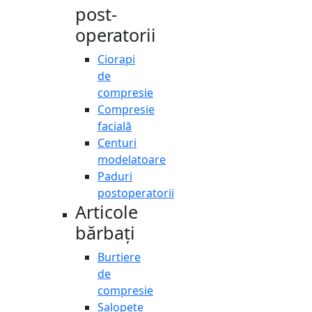
post-
operatorii
Ciorapi
de
compresie
Compresie
facială
Centuri
modelatoare
Paduri
postoperatorii
Articole
bărbați
Burtiere
de
compresie
Salopete