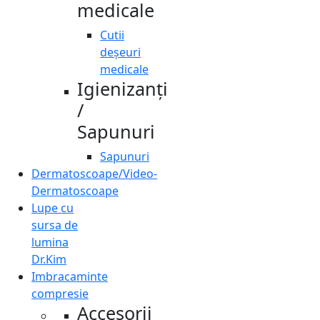
medicale
Cutii
deșeuri
medicale
Igienizanți
/
Sapunuri
Sapunuri
Dermatoscoape/Video-
Dermatoscoape
Lupe cu
sursa de
lumina
Dr.Kim
Imbracaminte
compresie
Accesorii