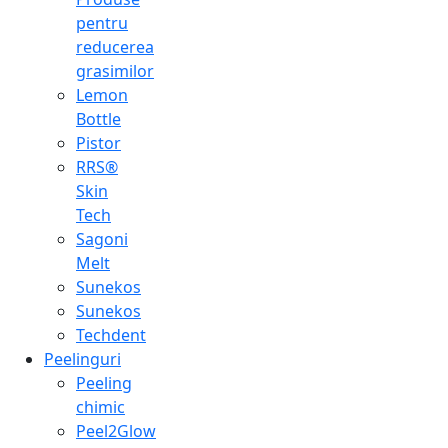
pentru
reducerea
grasimilor
Lemon
Bottle
Pistor
RRS®
Skin
Tech
Sagoni
Melt
Sunekos
Sunekos
Techdent
Peelinguri
Peeling
chimic
Peel2Glow