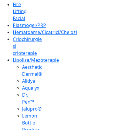
Fire
Lifting
Facial
Plasmogel/PRP
Hematoame/Cicatrici/Chelozi
Criochirurgie
si
crioterapie
Lipoliza/Mezoterapie
Aesthetic
Dermal®
Alidya
Aqualyx
Dr.
Pen™
Jalupro®
Lemon
Bottle
Produse