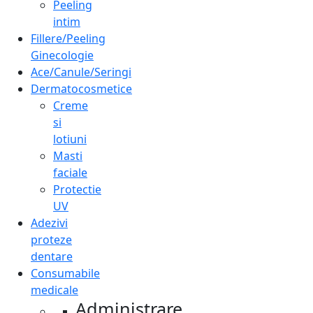
Peeling
intim
Fillere/Peeling
Ginecologie
Ace/Canule/Seringi
Dermatocosmetice
Creme
si
lotiuni
Masti
faciale
Protectie
UV
Adezivi
proteze
dentare
Consumabile
medicale
Administrare