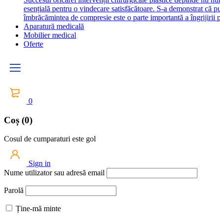
esențială pentru o vindecare satisfăcătoare. S-a demonstrat că 
îmbrăcămintea de compresie este o parte importantă a îngrijirii p
Aparatură medicală
Mobilier medical
Oferte
0
Coș (0)
Cosul de cumparaturi este gol
Sign in
Nume utilizator sau adresă email
Parolă
Ține-mă minte