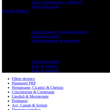
Tratare hiperhidroza – miraDry®
Videocolposcopie
Mobilier
Medical
Scaune si fotolii medicale
Fotolii chirurgie și medicină estetică
Fotolii ginecologie
Fotolii tratamente de podologie
Mobilier medical
Cabinete medicale
Zona de recepție
Zona de așteptare
Fillere dermice
Plasmogel PRP
Hematoame, Cicatrici & Cheloizi
Criochirurgie & Crioterapie
Lipoliză & Mezoterapie
Peelinguri
Ace, Canule & Seringi
Dermatocosmetice