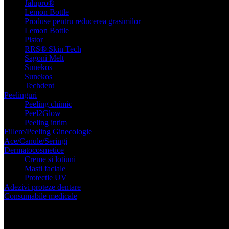
Jalupro®
Lemon Bottle
Produse pentru reducerea grasimilor
Lemon Bottle
Pistor
RRS® Skin Tech
Sagoni Melt
Sunekos
Sunekos
Techdent
Peelinguri
Peeling chimic
Peel2Glow
Peeling intim
Fillere/Peeling Ginecologie
Ace/Canule/Seringi
Dermatocosmetice
Creme si lotiuni
Masti faciale
Protectie UV
Adezivi proteze dentare
Consumabile
medicale
Administrare substante