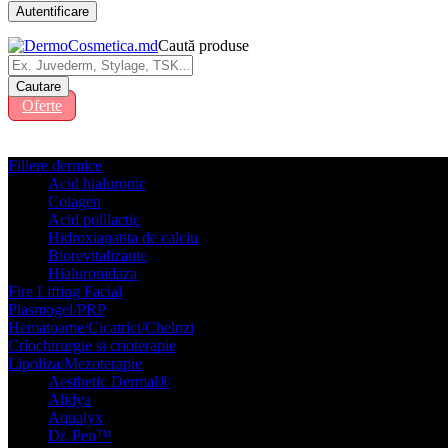
Caută produse
Oferte
Fillere dermice
Acid hialuronic
Colagen
Acid polilactic
Hidroxiapatita de calciu
Biorevitalizante
Hialuronidaza
Fire Lifting Facial
Plasmogel/PRP
Hematoame/Cicatrici/Chelozi
Criochirurgie si crioterapie
Lipoliza/Mezoterapie
Aesthetic Dermal®
Alidya
Aqualyx
Dr. Pen™