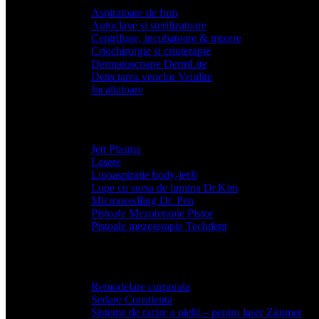
Aspiratoare de fum
Autoclave si sterilizatoare
Centrifuge, incubatoare & mixere
Criochirurgie si crioterapie
Dermatoscoape DermLite
Detectarea venelor Veinlite
Incaltatoare
Jett Plasma
Lasere
Lipoaspiratie body-jet®
Lupe cu sursa de lumina Dr.Kim
Microneedling Dr. Pen
Pistoale Mezoterapie Pistor
Pistoale mezoterapie Techdent
Remodelare corporala
Sedare Constienta
Sisteme de racire a pielii – pentru laser Zimmer