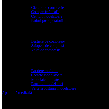
Ciorapi de compresie
Compresie facială
Centuri modelatoare
Paduri postoperatorii
Articole bărbați
Burtiere de compresie
Salopete de compresie
Veste de compresie
Articole damă
Bustiere medicale
Corsete modelatoare
Modelatoare brațe
Pantaloni modelatori
Veste și costume modelatoare
Aparatură
medicală
Aparatura medicala