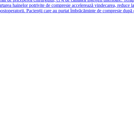
purtarea hainelor potrivite de compresie accelerează vindecarea, reduce 
ostoperatorii. Pacienții care au purtat îmbrăcăminte de compresie după o 