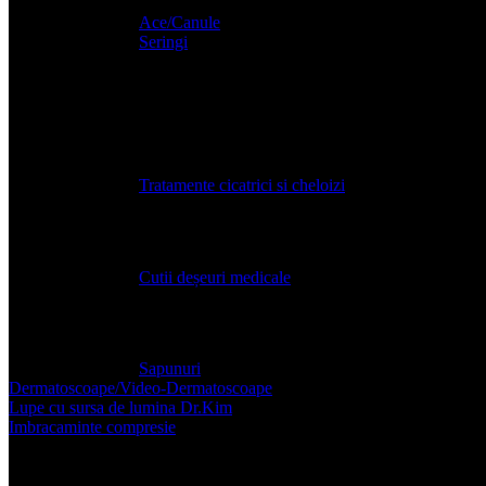
Ace/Canule
Seringi
Echipamente de protectie
Tratamentul si ingrijirea plagilor
Tratamente cicatrici si cheloizi
Deseuri medicale
Cutii deșeuri medicale
Igienizanți / Sapunuri
Sapunuri
Dermatoscoape/Video-Dermatoscoape
Lupe cu sursa de lumina Dr.Kim
Imbracaminte compresie
Accesorii post-operatorii