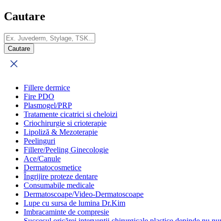
Cautare
Fillere dermice
Fire PDO
Plasmogel/PRP
Tratamente cicatrici si cheloizi
Criochirurgie si crioterapie
Lipoliză & Mezoterapie
Peelinguri
Fillere/Peeling Ginecologie
Ace/Canule
Dermatocosmetice
Îngrijire proteze dentare
Consumabile medicale
Dermatoscoape/Video-Dermatoscoape
Lupe cu sursa de lumina Dr.Kim
Imbracaminte de compresie
Succesul oricărei intervenții chirurgicale plastice depinde nu num