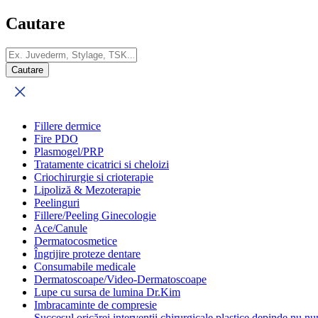
Cautare
Fillere dermice
Fire PDO
Plasmogel/PRP
Tratamente cicatrici si cheloizi
Criochirurgie si crioterapie
Lipoliză & Mezoterapie
Peelinguri
Fillere/Peeling Ginecologie
Ace/Canule
Dermatocosmetice
Îngrijire proteze dentare
Consumabile medicale
Dermatoscoape/Video-Dermatoscoape
Lupe cu sursa de lumina Dr.Kim
Imbracaminte de compresie
Succesul oricărei intervenții chirurgicale plastice depinde nu num