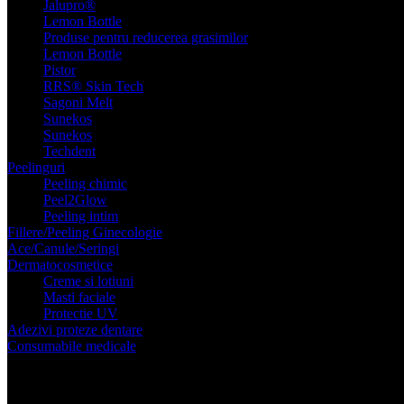
Jalupro®
Lemon Bottle
Produse pentru reducerea grasimilor
Lemon Bottle
Pistor
RRS® Skin Tech
Sagoni Melt
Sunekos
Sunekos
Techdent
Peelinguri
Peeling chimic
Peel2Glow
Peeling intim
Fillere/Peeling Ginecologie
Ace/Canule/Seringi
Dermatocosmetice
Creme si lotiuni
Masti faciale
Protectie UV
Adezivi proteze dentare
Consumabile
medicale
Administrare substante