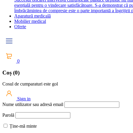
esențială pentru o vindecare satisfăcătoare. S-a demonstrat că 
îmbrăcămintea de compresie este o parte importantă a îngrijirii p
Aparatură medicală
Mobilier medical
Oferte
0
Coș (0)
Cosul de cumparaturi este gol
Sign in
Nume utilizator sau adresă email
Parolă
Ține-mă minte