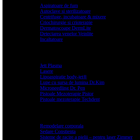
Aspiratoare de fum
Autoclave si sterilizatoare
Centrifuge, incubatoare & mixere
Criochirurgie si crioterapie
Dermatoscoape DermLite
Detectarea venelor Veinlite
Incaltatoare
Jett Plasma
Lasere
Lipoaspiratie body-jet®
Lupe cu sursa de lumina Dr.Kim
Microneedling Dr. Pen
Pistoale Mezoterapie Pistor
Pistoale mezoterapie Techdent
Remodelare corporala
Sedare Constienta
Sisteme de racire a pielii – pentru laser Zimmer