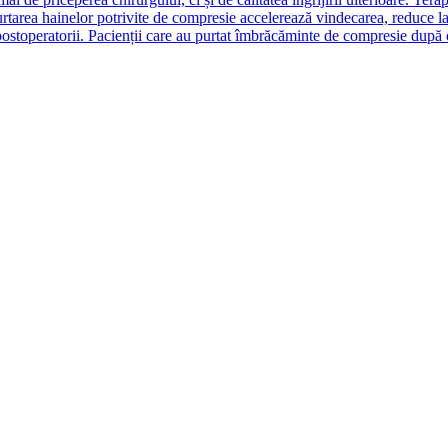
purtarea hainelor potrivite de compresie accelerează vindecarea, reduce 
ostoperatorii. Pacienții care au purtat îmbrăcăminte de compresie după o 