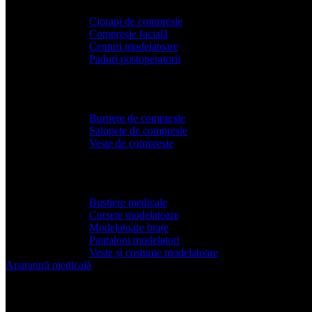
Ciorapi de compresie
Compresie facială
Centuri modelatoare
Paduri postoperatorii
Articole bărbați
Burtiere de compresie
Salopete de compresie
Veste de compresie
Articole damă
Bustiere medicale
Corsete modelatoare
Modelatoare brațe
Pantaloni modelatori
Veste și costume modelatoare
Aparatură
medicală
Aparatura medicala