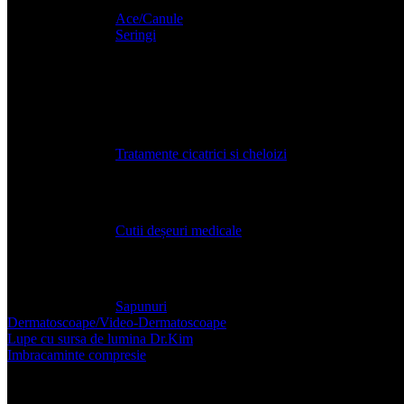
Ace/Canule
Seringi
Echipamente de protectie
Tratamentul si ingrijirea plagilor
Tratamente cicatrici si cheloizi
Deseuri medicale
Cutii deșeuri medicale
Igienizanți / Sapunuri
Sapunuri
Dermatoscoape/Video-Dermatoscoape
Lupe cu sursa de lumina Dr.Kim
Imbracaminte compresie
Accesorii post-operatorii