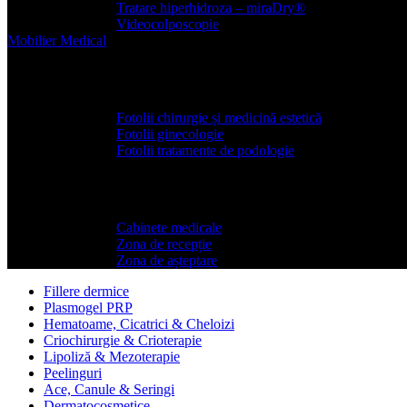
Tratare hiperhidroza – miraDry®
Videocolposcopie
Mobilier
Medical
Scaune si fotolii medicale
Fotolii chirurgie și medicină estetică
Fotolii ginecologie
Fotolii tratamente de podologie
Mobilier medical
Cabinete medicale
Zona de recepție
Zona de așteptare
Fillere dermice
Plasmogel PRP
Hematoame, Cicatrici & Cheloizi
Criochirurgie & Crioterapie
Lipoliză & Mezoterapie
Peelinguri
Ace, Canule & Seringi
Dermatocosmetice