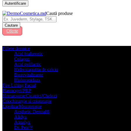
Caută produse
Oferte
Fillere dermice
Acid hialuronic
Colagen
Acid polilactic
Hidroxiapatita de calciu
Biorevitalizante
Hialuronidaza
Fire Lifting Facial
Plasmogel/PRP
Hematoame/Cicatrici/Chelozi
Criochirurgie si crioterapie
Lipoliza/Mezoterapie
Aesthetic Dermal®
Alidya
Aqualyx
Dr. Pen™