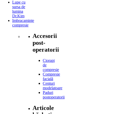
Lupe cu
sursa de
lumina
Dr.Kim
Imbracaminte
compresie
Accesorii
post-
operatorii
Ciorapi
de
compresie
Compresie
facială
Centuri
modelatoare
Paduri
postoperatorii
Articole