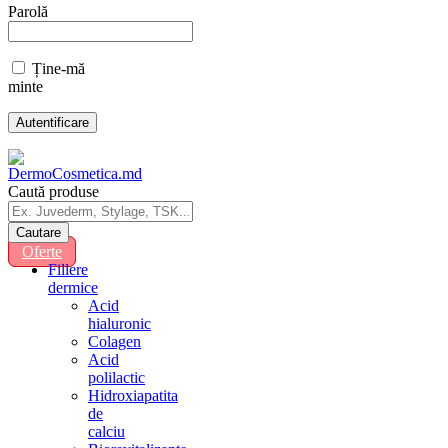
Parolă
Ține-mă
minte
Caută produse
Oferte
Fillere
dermice
Acid
hialuronic
Colagen
Acid
polilactic
Hidroxiapatita
de
calciu