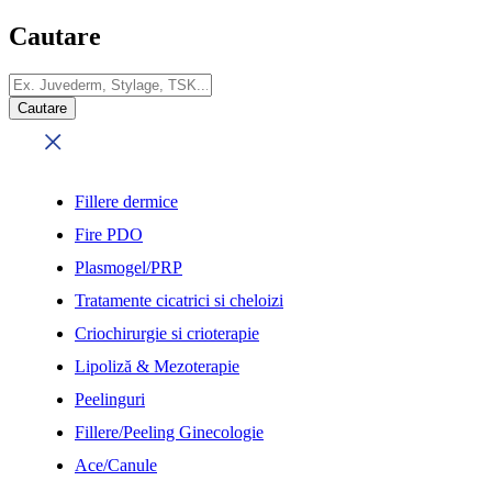
Cautare
Fillere dermice
Fire PDO
Plasmogel/PRP
Tratamente cicatrici si cheloizi
Criochirurgie si crioterapie
Lipoliză & Mezoterapie
Peelinguri
Fillere/Peeling Ginecologie
Ace/Canule