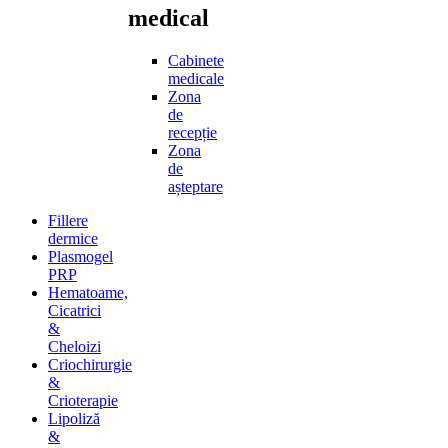
medical
Cabinete
medicale
Zona
de
recepție
Zona
de
așteptare
Fillere
dermice
Plasmogel
PRP
Hematoame,
Cicatrici
&
Cheloizi
Criochirurgie
&
Crioterapie
Lipoliză
&