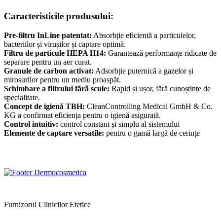
Caracteristicile produsului:
Pre-filtru InLine patentat:
Absorbție eficientă a particulelor,
bacteriilor și virușilor și captare optimă.
Filtru de particule HEPA H14:
Garantează performanțe ridicate de
separare pentru un aer curat.
Granule de carbon activat:
Adsorbție puternică a gazelor și
mirosurilor pentru un mediu proaspăt.
Schimbare a filtrului fără scule:
Rapid și ușor, fără cunoștințe de
specialitate.
Concept de igienă TBH:
CleanControlling Medical GmbH & Co.
KG a confirmat eficiența pentru o igienă asigurată.
Control intuitiv:
control constant și simplu al sistemului
Elemente de captare versatile:
pentru o gamă largă de cerințe
Furnizorul Clinicilor Etetice