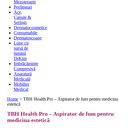
Mezoterapie
Peelinguri
Ace,
Canule &
Seringi
Dermatocosmetice
Consumabile
Dermatoscoape
Lupe cu
sursă de
lumină
DrKim
Imbrăcăminte
Compresivă
Aparatură
Medicală
Mobilier
Medical
Home
>
TBH Health Pro – Aspirator de fum pentru medicina
estetică
TBH Health Pro – Aspirator de fum pentru
medicina estetică