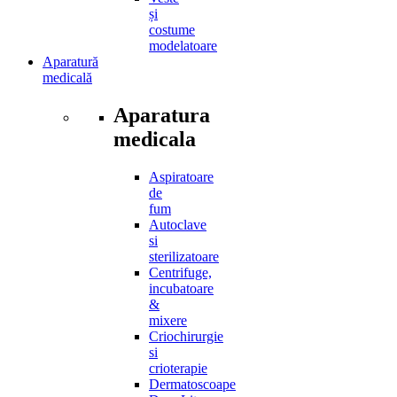
și
costume
modelatoare
Aparatură
medicală
Aparatura
medicala
Aspiratoare
de
fum
Autoclave
si
sterilizatoare
Centrifuge,
incubatoare
&
mixere
Criochirurgie
si
crioterapie
Dermatoscoape