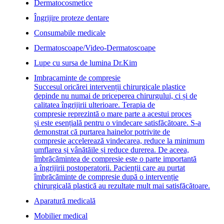
Dermatocosmetice
Îngrijire proteze dentare
Consumabile medicale
Dermatoscoape/Video-Dermatoscoape
Lupe cu sursa de lumina Dr.Kim
Imbracaminte de compresie
Succesul oricărei intervenții chirurgicale plastice
depinde nu numai de priceperea chirurgului, ci și de
calitatea îngrijirii ulterioare. Terapia de
compresie reprezintă o mare parte a acestui proces
și este esențială pentru o vindecare satisfăcătoare. S-a
demonstrat că purtarea hainelor potrivite de
compresie accelerează vindecarea, reduce la minimum
umflarea și vânătăile și reduce durerea. De aceea,
îmbrăcămintea de compresie este o parte importantă
a îngrijirii postoperatorii. Pacienții care au purtat
îmbrăcăminte de compresie după o intervenție
chirurgicală plastică au rezultate mult mai satisfăcătoare.
Aparatură medicală
Mobilier medical