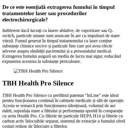
De ce este esențială extragerea fumului în timpul
tratamentelor laser sau procedurilor
electrochirurgicale?
Indiferent dacă lucrați cu lasere ablative, de vaporizare sau Q-
switch, particule umane sunt aruncate în aer cu impulsuri de mare
viteză. Fumul generat în timpul tratamentului cu laser conține
substanțe chimice nocive și particule fine care pot avea efecte
adverse asupra sănătății pacientului și a personalului medical.
Extragerea fumului asigură un mediu de lucru mai sigur, reducând
expunerea acestora la substanțe periculoase.
TBH Health Pro Silence
TBH Health Pro Silence cu prefiltrul patentat “InLine” este ideal
pentru funcționarea continuă în cabinete medicale și săli de operație.
Acesta se remarcă prin funcționarea silențioasă, volumul de aer
mărit, suprafața mare a filtrului și performanța sporită în comparație
cu seria Health Pro. Cu filtrele de particule HEPA H14 și filtrele cu
carbon activ înlocuibile separat, sistemul de extracție a fumului oferă
costuri reduse de înlocuire a filtrelor.