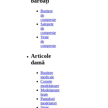
bărbați
Burtiere
de
compresie
Salopete
de
compresie
Veste
de
compresie
Articole
damă
Bustiere
medicale
Corsete
modelatoare
Modelatoare
brațe
Pantaloni
modelatori
Veste