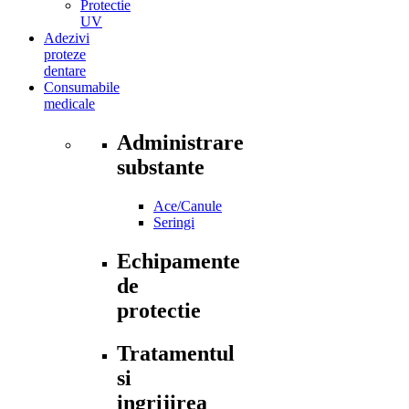
Protectie
UV
Adezivi
proteze
dentare
Consumabile
medicale
Administrare
substante
Ace/Canule
Seringi
Echipamente
de
protectie
Tratamentul
si
ingrijirea