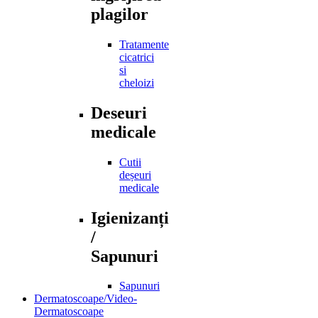
plagilor
Tratamente
cicatrici
si
cheloizi
Deseuri
medicale
Cutii
deșeuri
medicale
Igienizanți
/
Sapunuri
Sapunuri
Dermatoscoape/Video-
Dermatoscoape