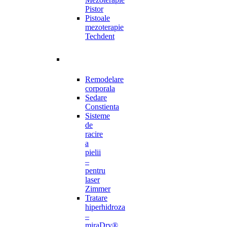
Pistor
Pistoale
mezoterapie
Techdent
Remodelare
corporala
Sedare
Constienta
Sisteme
de
racire
a
pielii
–
pentru
laser
Zimmer
Tratare
hiperhidroza
–
miraDry®