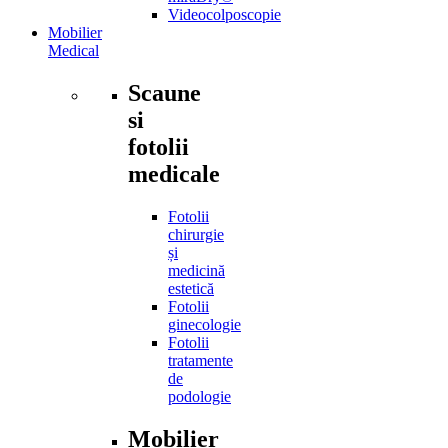
Videocolposcopie
Mobilier
Medical
Scaune
si
fotolii
medicale
Fotolii
chirurgie
și
medicină
estetică
Fotolii
ginecologie
Fotolii
tratamente
de
podologie
Mobilier