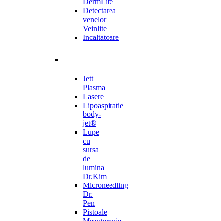
DermLite
Detectarea
venelor
Veinlite
Incaltatoare
Jett
Plasma
Lasere
Lipoaspiratie
body-
jet®
Lupe
cu
sursa
de
lumina
Dr.Kim
Microneedling
Dr.
Pen
Pistoale
Mezoterapie