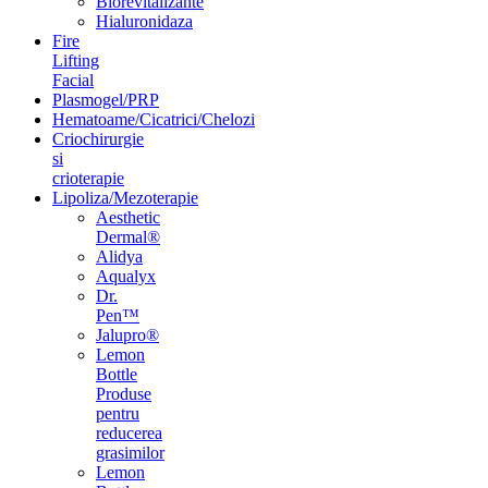
Biorevitalizante
Hialuronidaza
Fire
Lifting
Facial
Plasmogel/PRP
Hematoame/Cicatrici/Chelozi
Criochirurgie
si
crioterapie
Lipoliza/Mezoterapie
Aesthetic
Dermal®
Alidya
Aqualyx
Dr.
Pen™
Jalupro®
Lemon
Bottle
Produse
pentru
reducerea
grasimilor
Lemon