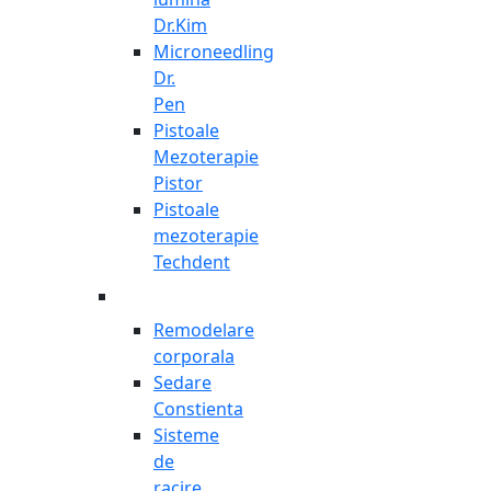
Dr.Kim
Microneedling
Dr.
Pen
Pistoale
Mezoterapie
Pistor
Pistoale
mezoterapie
Techdent
Remodelare
corporala
Sedare
Constienta
Sisteme
de
racire