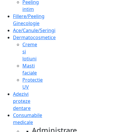
Peeling
intim
Fillere/Peeling
Ginecologie
Ace/Canule/Seringi
Dermatocosmetice
Creme
si
lotiuni
Masti
faciale
Protectie
UV
Adezivi
proteze
dentare
Consumabile
medicale
Administrare