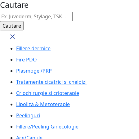
Cautare
Fillere dermice
Fire PDO
Plasmogel/PRP
Tratamente cicatrici si cheloizi
Criochirurgie si crioterapie
Lipoliză & Mezoterapie
Peelinguri
Fillere/Peeling Ginecologie
Ace/Canule