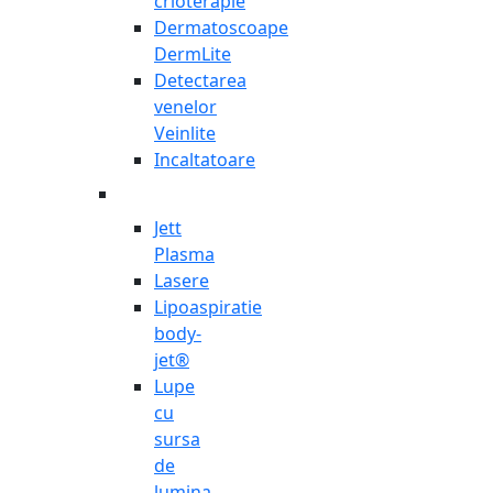
crioterapie
Dermatoscoape
DermLite
Detectarea
venelor
Veinlite
Incaltatoare
Jett
Plasma
Lasere
Lipoaspiratie
body-
jet®
Lupe
cu
sursa
de
lumina