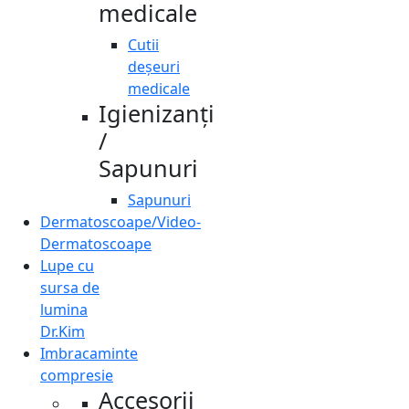
medicale
Cutii
deșeuri
medicale
Igienizanți
/
Sapunuri
Sapunuri
Dermatoscoape/Video-
Dermatoscoape
Lupe cu
sursa de
lumina
Dr.Kim
Imbracaminte
compresie
Accesorii