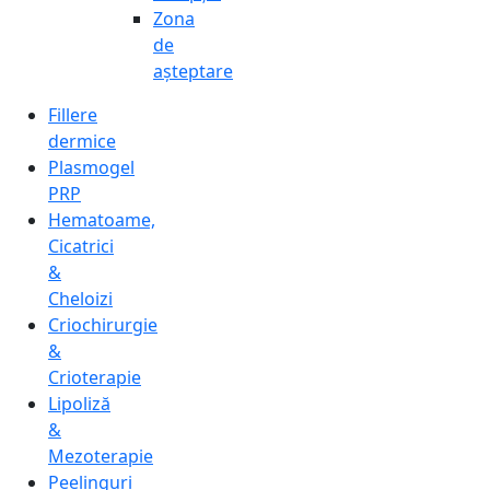
Zona
de
așteptare
Fillere
dermice
Plasmogel
PRP
Hematoame,
Cicatrici
&
Cheloizi
Criochirurgie
&
Crioterapie
Lipoliză
&
Mezoterapie
Peelinguri