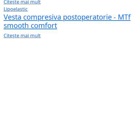
Corset de compresie postoperatorie
(abdominoplastie, lipoaspiratie) - VF
Variant
Citește mai mult
Stoc epuizat
Quick view
Citește mai mult
Lipoelastic
Corset de compresie postoperatorie
(liposuctie abdomen/spate, cezariana)
- VF
Citește mai mult
Quick view
Citește mai mult