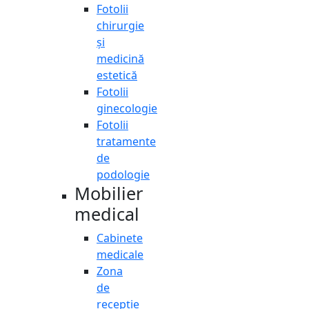
Fotolii
chirurgie
și
medicină
estetică
Fotolii
ginecologie
Fotolii
tratamente
de
podologie
Mobilier
medical
Cabinete
medicale
Zona
de
recepție