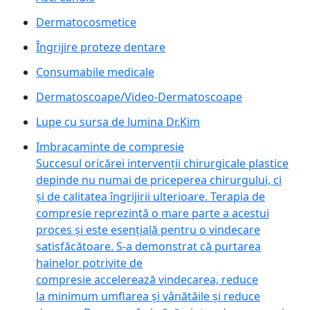
Dermatocosmetice
Îngrijire proteze dentare
Consumabile medicale
Dermatoscoape/Video-Dermatoscoape
Lupe cu sursa de lumina Dr.Kim
Imbracaminte de compresie
Succesul oricărei intervenții chirurgicale plastice
depinde nu numai de priceperea chirurgului, ci
și de calitatea îngrijirii ulterioare. Terapia de
compresie reprezintă o mare parte a acestui
proces și este esențială pentru o vindecare
satisfăcătoare. S-a demonstrat că purtarea
hainelor potrivite de
compresie accelerează vindecarea, reduce
la minimum umflarea și vânătăile și reduce