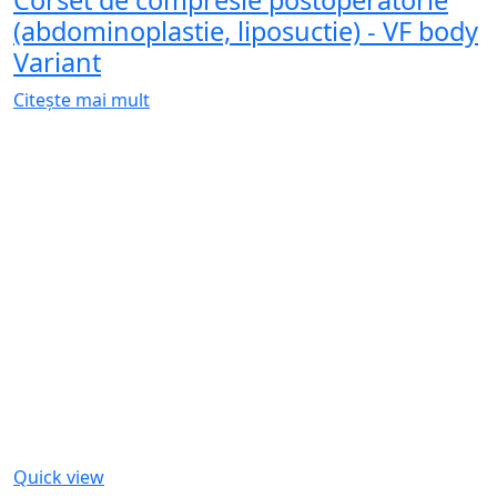
(abdominoplastie, liposuctie) - VF body
Variant
Citește mai mult
Quick view
Citește mai mult
Lipoelastic
Vesta compresiva postoperatorie - MTf
smooth comfort
Citește mai mult
Stoc epuizat
Quick view
Citește mai mult
Lipoelastic