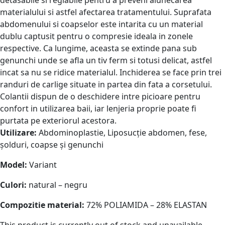
materialului si astfel afectarea tratamentului. Suprafata
abdomenului si coapselor este intarita cu un material
dublu captusit pentru o compresie ideala in zonele
respective. Ca lungime, aceasta se extinde pana sub
genunchi unde se afla un tiv ferm si totusi delicat, astfel
incat sa nu se ridice materialul. Inchiderea se face prin trei
randuri de carlige situate in partea din fata a corsetului.
Colantii dispun de o deschidere intre picioare pentru
confort in utilizarea baii, iar lenjeria proprie poate fi
purtata pe exteriorul acestora.
Utilizare:
Abdominoplastie, Liposucție abdomen, fese,
șolduri, coapse și genunchi
Model:
Variant
Culori:
natural – negru
Compozitie material:
72% POLIAMIDA – 28% ELASTAN
This product is currently out of stock and unavailable.