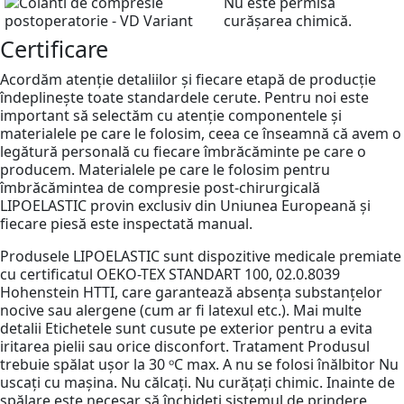
Nu este permisă
curășarea chimică.
Certificare
Acordăm atenție detaliilor și fiecare etapă de producție
îndeplinește toate standardele cerute. Pentru noi este
important să selectăm cu atenție componentele și
materialele pe care le folosim, ceea ce înseamnă că avem o
legătură personală cu fiecare îmbrăcăminte pe care o
producem. Materialele pe care le folosim pentru
îmbrăcămintea de compresie post-chirurgicală
LIPOELASTIC provin exclusiv din Uniunea Europeană și
fiecare piesă este inspectată manual.
Produsele LIPOELASTIC sunt dispozitive medicale premiate
cu certificatul OEKO-TEX STANDART 100, 02.0.8039
Hohenstein HTTI, care garantează absența substanțelor
nocive sau alergene (cum ar fi latexul etc.). Mai multe
detalii Etichetele sunt cusute pe exterior pentru a evita
iritarea pielii sau orice disconfort. Tratament Produsul
trebuie spălat ușor la 30 ᵒC max. A nu se folosi înălbitor Nu
uscați cu mașina. Nu călcați. Nu curățați chimic. Inainte de
spălare este necesar să închideți sistemul de prindere