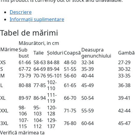
Descriere
Informații suplimentare
Tabel de mărimi
Măsurători, in cm
Mărime
Sub
Deasupra
Talie
Șolduri
Coapsă
Gambă
bust
genunchiului
XS
61-66
58-63
84-88
48-50
32-34
27-29
S
67-72
64-69
89-94
51-55
35-39
30-32
M
73-79
70-76
95-101
56-60
40-44
33-35
102-
L
80-88
77-85
61-65
45-49
36-38
110
111-
XL
89-97
86-94
66-70
50-54
39-41
119
98-
95-
120-
XXL
71-75
55-59
42-44
106
103
128
107-
104-
129-
3XL
76-80
60-64
45-47
115
112
137
Verifică mărimea ta