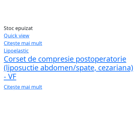
Furnizorul Clinicilor Etetice
Social Icons
Facebook
Instagram
Contact
+373 69 958 359
Luni – Vineri: 9:00-17:00
str. Constantin Brâncuși 112, of. 8,
Chisinau, MD-2060, Rep. Moldova
Arata pe harta
office@dermocosmetica.md