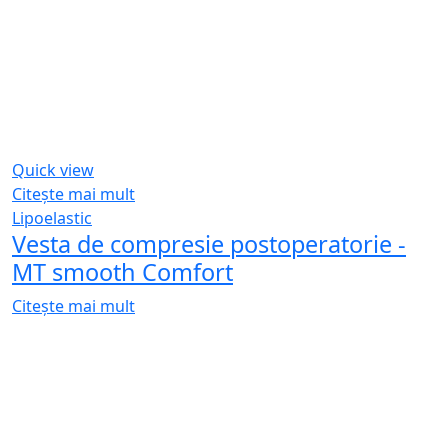
Linkuri utile
Contact
Blog
Contul meu
Termeni legali
Termeni si conditii
Livrare comanda
Politica de retur
Politica datelor
Politica de cookies
© 2026 Toate drepturile rezervate
Partener
GR ESTETICA
Produsul a fost adăugat în coș