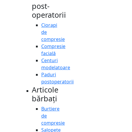
post-
operatorii
Ciorapi
de
compresie
Compresie
facială
Centuri
modelatoare
Paduri
postoperatorii
Articole
bărbați
Burtiere
de
compresie
Salopete