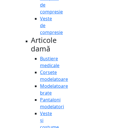
de
compresie
Veste
de
compresie
Articole
damă
Bustiere
medicale
Corsete
modelatoare
Modelatoare
brațe
Pantaloni
modelatori
Veste
și
costume