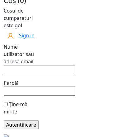
Coș (0)
Cosul de
cumparaturi
este gol
Sign in
Nume
utilizator sau
adresă email
Parolă
Ține-mă
minte