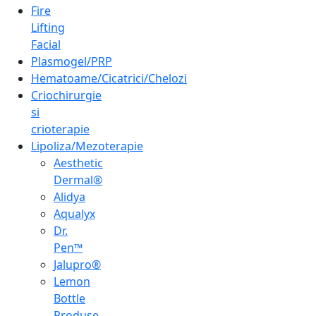
Fire
Lifting
Facial
Plasmogel/PRP
Hematoame/Cicatrici/Chelozi
Criochirurgie
si
crioterapie
Lipoliza/Mezoterapie
Aesthetic
Dermal®
Alidya
Aqualyx
Dr.
Pen™
Jalupro®
Lemon
Bottle
Produse