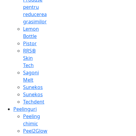
pentru
reducerea
grasimilor
Lemon
Bottle
Pistor
RRS®
Skin
Tech
Sagoni
Melt
Sunekos
Sunekos
Techdent
Peelinguri
Peeling
chimic
Peel2Glow