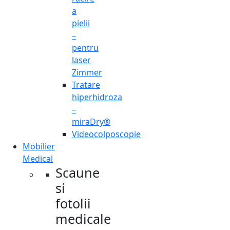
a
pielii
–
pentru
laser
Zimmer
Tratare
hiperhidroza
–
miraDry®
Videocolposcopie
Mobilier
Medical
Scaune
si
fotolii
medicale