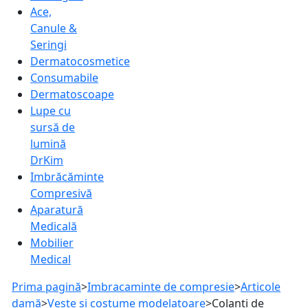
Ace,
Canule &
Seringi
Dermatocosmetice
Consumabile
Dermatoscoape
Lupe cu
sursă de
lumină
DrKim
Imbrăcăminte
Compresivă
Aparatură
Medicală
Mobilier
Medical
Prima pagină
>
Imbracaminte de compresie
>
Articole
damă
>
Veste și costume modelatoare
>
Colanti de