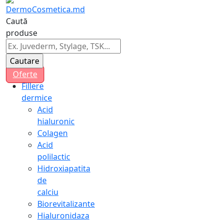
Caută
produse
Oferte
Fillere
dermice
Acid
hialuronic
Colagen
Acid
polilactic
Hidroxiapatita
de
calciu
Biorevitalizante
Hialuronidaza