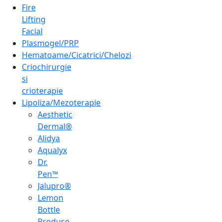
Fire
Lifting
Facial
Plasmogel/PRP
Hematoame/Cicatrici/Chelozi
Criochirurgie
si
crioterapie
Lipoliza/Mezoterapie
Aesthetic
Dermal®
Alidya
Aqualyx
Dr.
Pen™
Jalupro®
Lemon
Bottle
Produse