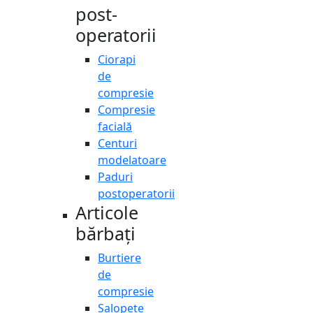
post-
operatorii
Ciorapi
de
compresie
Compresie
facială
Centuri
modelatoare
Paduri
postoperatorii
Articole
bărbați
Burtiere
de
compresie
Salopete