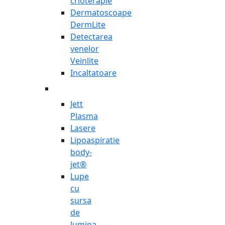
crioterapie
Dermatoscoape
DermLite
Detectarea
venelor
Veinlite
Incaltatoare
Jett
Plasma
Lasere
Lipoaspiratie
body-
jet®
Lupe
cu
sursa
de
lumina