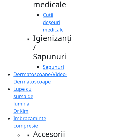
medicale
Cutii
deșeuri
medicale
Igienizanți
/
Sapunuri
Sapunuri
Dermatoscoape/Video-
Dermatoscoape
Lupe cu
sursa de
lumina
Dr.Kim
Imbracaminte
compresie
Accesorii