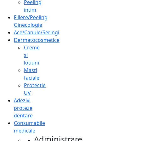
Peeling
intim
Fillere/Peeling
Ginecologie
Ace/Canule/Seringi
Dermatocosmetice
Creme
si
lotiuni
Masti
faciale
Protectie
UV
Adezivi
proteze
dentare
Consumabile
medicale
Administrare