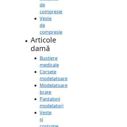
de
compresie
Veste
de
compresie
Articole
damă
Bustiere
medicale
Corsete
modelatoare
Modelatoare
brațe
Pantaloni
modelatori
Veste
și
costume