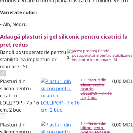
Produsul
SI
are o formă plană clasică cu închidere Velcro
Varietate culori
• Alb, Negru
Adaugă plasturi și gel siliconic pentru cicatrici la
preț redus
(acest produs)
Bandă
Bandă postoperatorie pentru
postoperatorie pentru stabilizarea
stabilizarea implanturilor
implanturilor mamare - SI
mamare - SI
1
×
Plasturi din
Plasturi din
0,00
MDL
silicon pentru
silicon pentru
cicatrici
LOLLIPOP - 7 x 16
cicatrici
cm, 2 buc
LOLLIPOP - 7 x 16
cm, 2 buc
1
×
Plasturi din
Plasturi din
0,00
MDL
silicon pentru
silicon pentru
cicatrici ANCHOR