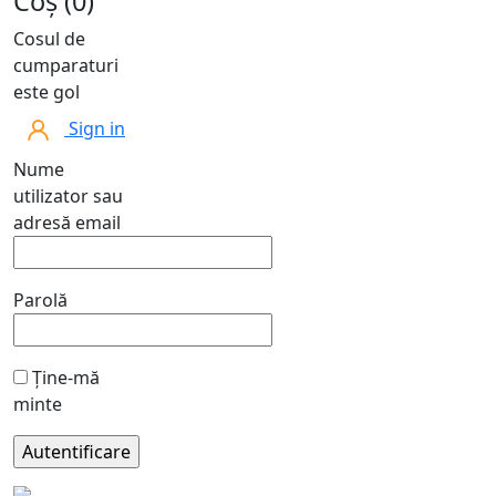
Coș (0)
Cosul de
cumparaturi
este gol
Sign in
Nume
utilizator sau
adresă email
Parolă
Ține-mă
minte