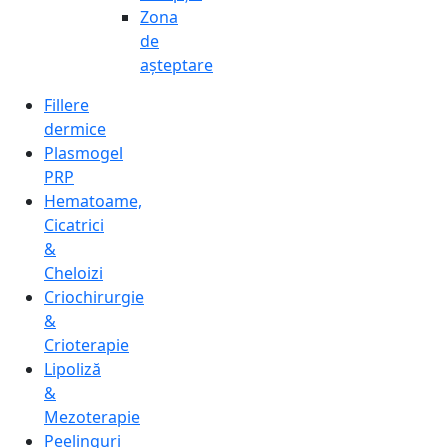
Zona
de
așteptare
Fillere
dermice
Plasmogel
PRP
Hematoame,
Cicatrici
&
Cheloizi
Criochirurgie
&
Crioterapie
Lipoliză
&
Mezoterapie
Peelinguri