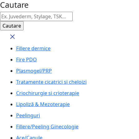
Cautare
Fillere dermice
Fire PDO
Plasmogel/PRP
Tratamente cicatrici si cheloizi
Criochirurgie si crioterapie
Lipoliză & Mezoterapie
Peelinguri
Fillere/Peeling Ginecologie
Ace/Canule