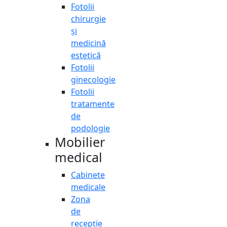
Fotolii
chirurgie
și
medicină
estetică
Fotolii
ginecologie
Fotolii
tratamente
de
podologie
Mobilier
medical
Cabinete
medicale
Zona
de
recepție