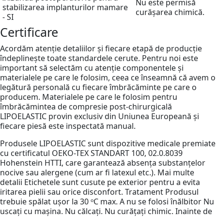
Nu este permisă
curășarea chimică.
Certificare
Acordăm atenție detaliilor și fiecare etapă de producție
îndeplinește toate standardele cerute. Pentru noi este
important să selectăm cu atenție componentele și
materialele pe care le folosim, ceea ce înseamnă că avem o
legătură personală cu fiecare îmbrăcăminte pe care o
producem. Materialele pe care le folosim pentru
îmbrăcămintea de compresie post-chirurgicală
LIPOELASTIC provin exclusiv din Uniunea Europeană și
fiecare piesă este inspectată manual.
Produsele LIPOELASTIC sunt dispozitive medicale premiate
cu certificatul OEKO-TEX STANDART 100, 02.0.8039
Hohenstein HTTI, care garantează absența substanțelor
nocive sau alergene (cum ar fi latexul etc.). Mai multe
detalii Etichetele sunt cusute pe exterior pentru a evita
iritarea pielii sau orice disconfort. Tratament Produsul
trebuie spălat ușor la 30 ᵒC max. A nu se folosi înălbitor Nu
uscați cu mașina. Nu călcați. Nu curățați chimic. Inainte de