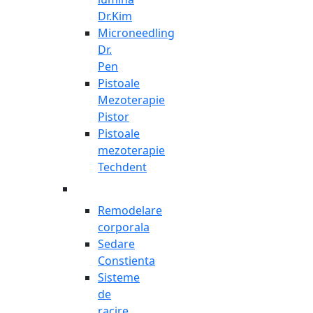
Dr.Kim
Microneedling
Dr.
Pen
Pistoale
Mezoterapie
Pistor
Pistoale
mezoterapie
Techdent
Remodelare
corporala
Sedare
Constienta
Sisteme
de
racire