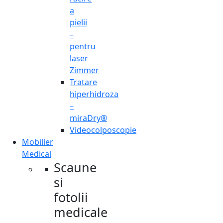
a
pielii
–
pentru
laser
Zimmer
Tratare
hiperhidroza
–
miraDry®
Videocolposcopie
Mobilier
Medical
Scaune
si
fotolii
medicale