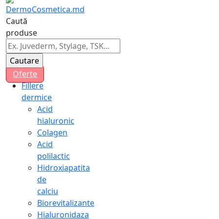
Caută
produse
Oferte
Fillere
dermice
Acid
hialuronic
Colagen
Acid
polilactic
Hidroxiapatita
de
calciu
Biorevitalizante
Hialuronidaza