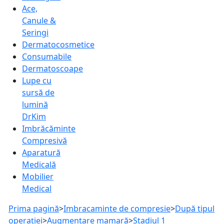
Ace,
Canule &
Seringi
Dermatocosmetice
Consumabile
Dermatoscoape
Lupe cu
sursă de
lumină
DrKim
Imbrăcăminte
Compresivă
Aparatură
Medicală
Mobilier
Medical
Prima pagină
>
Imbracaminte de compresie
>
După tipul
operației
>
Augmentare mamară
>
Stadiul 1