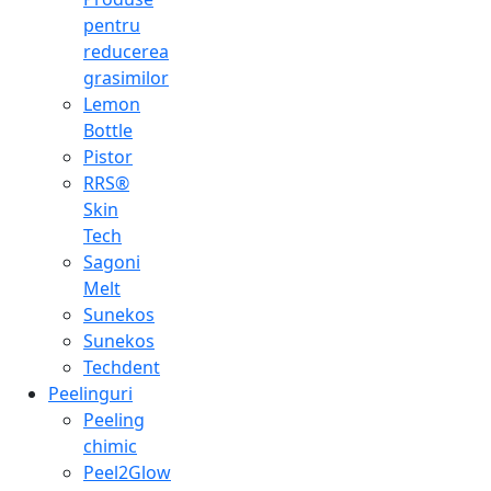
pentru
reducerea
grasimilor
Lemon
Bottle
Pistor
RRS®
Skin
Tech
Sagoni
Melt
Sunekos
Sunekos
Techdent
Peelinguri
Peeling
chimic
Peel2Glow