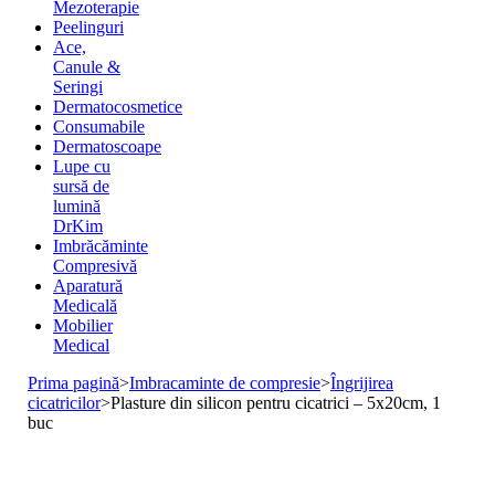
Mezoterapie
Peelinguri
Ace,
Canule &
Seringi
Dermatocosmetice
Consumabile
Dermatoscoape
Lupe cu
sursă de
lumină
DrKim
Imbrăcăminte
Compresivă
Aparatură
Medicală
Mobilier
Medical
Prima pagină
>
Imbracaminte de compresie
>
Îngrijirea
cicatricilor
>
Plasture din silicon pentru cicatrici – 5x20cm, 1
buc
Stoc epuizat