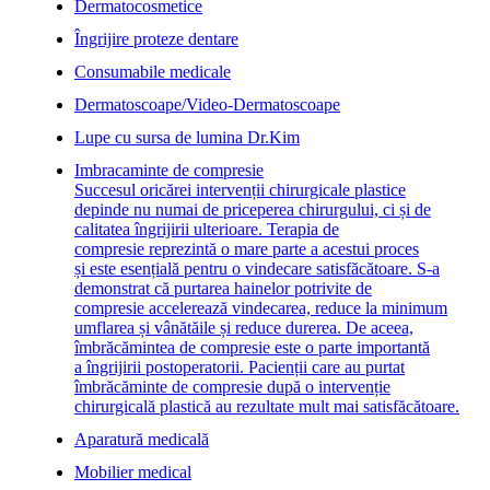
Dermatocosmetice
Îngrijire proteze dentare
Consumabile medicale
Dermatoscoape/Video-Dermatoscoape
Lupe cu sursa de lumina Dr.Kim
Imbracaminte de compresie
Succesul oricărei intervenții chirurgicale plastice
depinde nu numai de priceperea chirurgului, ci și de
calitatea îngrijirii ulterioare. Terapia de
compresie reprezintă o mare parte a acestui proces
și este esențială pentru o vindecare satisfăcătoare. S-a
demonstrat că purtarea hainelor potrivite de
compresie accelerează vindecarea, reduce la minimum
umflarea și vânătăile și reduce durerea. De aceea,
îmbrăcămintea de compresie este o parte importantă
a îngrijirii postoperatorii. Pacienții care au purtat
îmbrăcăminte de compresie după o intervenție
chirurgicală plastică au rezultate mult mai satisfăcătoare.
Aparatură medicală
Mobilier medical