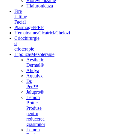
Biorevitalizante
Hialuronidaza
Fire
Lifting
Facial
Plasmogel/PRP
Hematoame/Cicatrici/Chelozi
Criochirurgie
si
crioterapie
Lipoliza/Mezoterapie
Aesthetic
Dermal®
Alidya
Aqualyx
Dr.
Pen™
Jalupro®
Lemon
Bottle
Produse
pentru
reducerea
grasimilor
Lemon