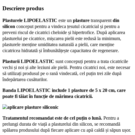
Descriere produs
Plasturele LIPOELASTIC
este un
plasture
transparent
din
silicon
conceput pentru a vindeca țesutul cicatricial și pentru a
preveni riscul de cicatrici cheloide și hipertrofice. După aplicarea
plasturelui pe cicatrice, mișcarea pielii este redusă la minimum,
plasturele menține umiditatea naturală a pielii, care menține
cicatricea hidratată și îmbunătățește capacitatea de regenerare.
Plasturii LIPOELASTIC
sunt concepuți pentru a trata cicatricile
vechi și noi și alte leziuni ale pielii. Pentru cicatrici noi, este necesar
să utilizați produsul pe o rană vindecată, cel puțin trei zile după
îndepărtarea cusăturilor.
Banda LIPOELASTIC include 1 plasture de 5 x 20 cm, care
poate fi tăiat în funcție de mărimea cicatricii.
Tratamentul recomandat este de cel puțin o lună.
Pentru a
prelungi durata de viață a plasturelui din silicon, se recomandă
spălarea produsului după fiecare aplicare cu apă caldă și săpun ușor.