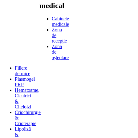
medical
Cabinete
medicale
Zona
de
recepție
Zona
de
așteptare
Fillere
dermice
Plasmogel
PRP
Hematoame,
Cicatrici
&
Cheloizi
Criochirurgie
&
Crioterapie
Lipoliză
&