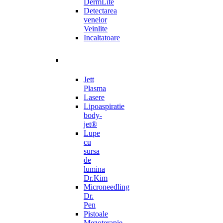
DermLite
Detectarea
venelor
Veinlite
Incaltatoare
Jett
Plasma
Lasere
Lipoaspiratie
body-
jet®
Lupe
cu
sursa
de
lumina
Dr.Kim
Microneedling
Dr.
Pen
Pistoale
Mezoterapie