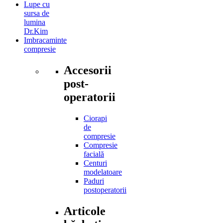
Lupe cu
sursa de
lumina
Dr.Kim
Imbracaminte
compresie
Accesorii
post-
operatorii
Ciorapi
de
compresie
Compresie
facială
Centuri
modelatoare
Paduri
postoperatorii
Articole