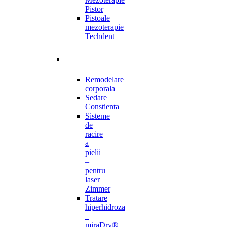
Pistor
Pistoale
mezoterapie
Techdent
Remodelare
corporala
Sedare
Constienta
Sisteme
de
racire
a
pielii
–
pentru
laser
Zimmer
Tratare
hiperhidroza
–
miraDry®