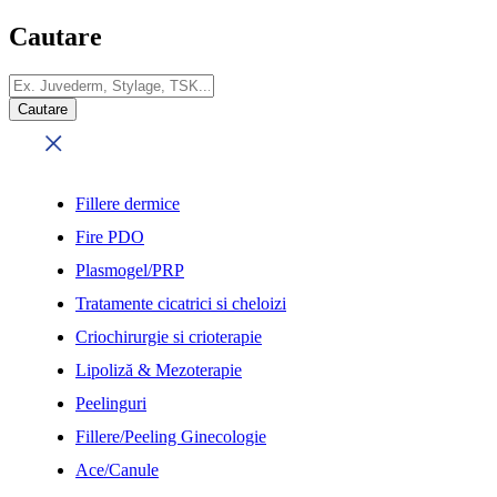
Cautare
Fillere dermice
Fire PDO
Plasmogel/PRP
Tratamente cicatrici si cheloizi
Criochirurgie si crioterapie
Lipoliză & Mezoterapie
Peelinguri
Fillere/Peeling Ginecologie
Ace/Canule