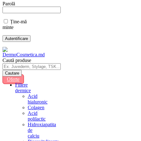
Parolă
Ține-mă
minte
Caută produse
Oferte
Fillere
dermice
Acid
hialuronic
Colagen
Acid
polilactic
Hidroxiapatita
de
calciu