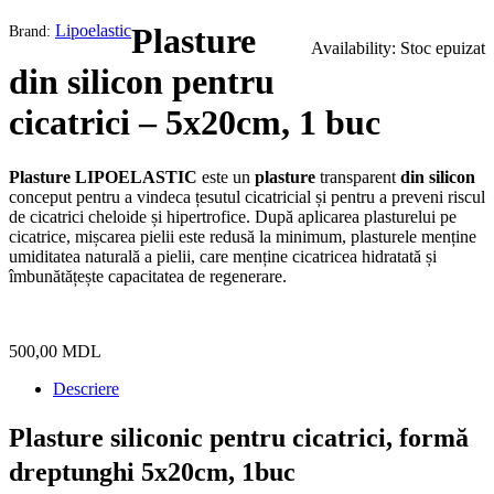
Lipoelastic
Plasture
Brand:
Availability:
Stoc epuizat
din silicon pentru
cicatrici – 5x20cm, 1 buc
Plasture LIPOELASTIC
este un
plasture
transparent
din silicon
conceput pentru a vindeca țesutul cicatricial și pentru a preveni riscul
de cicatrici cheloide și hipertrofice. După aplicarea plasturelui pe
cicatrice, mișcarea pielii este redusă la minimum, plasturele menține
umiditatea naturală a pielii, care menține cicatricea hidratată și
îmbunătățește capacitatea de regenerare.
500,00
MDL
Descriere
Plasture siliconic pentru cicatrici, formă
dreptunghi 5x20cm, 1buc