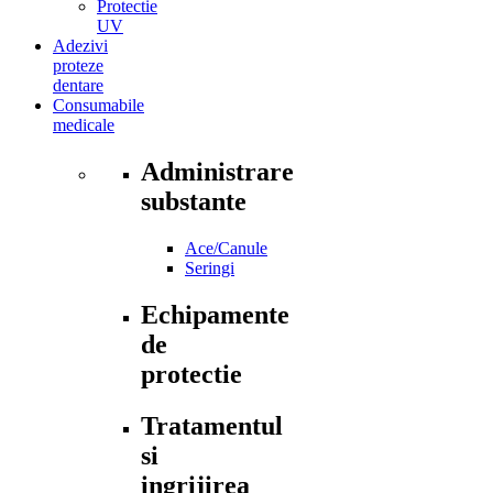
Protectie
UV
Adezivi
proteze
dentare
Consumabile
medicale
Administrare
substante
Ace/Canule
Seringi
Echipamente
de
protectie
Tratamentul
si
ingrijirea