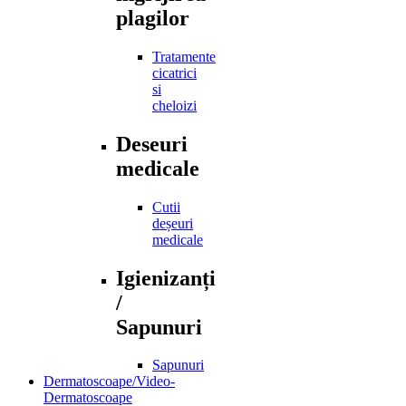
plagilor
Tratamente
cicatrici
si
cheloizi
Deseuri
medicale
Cutii
deșeuri
medicale
Igienizanți
/
Sapunuri
Sapunuri
Dermatoscoape/Video-
Dermatoscoape