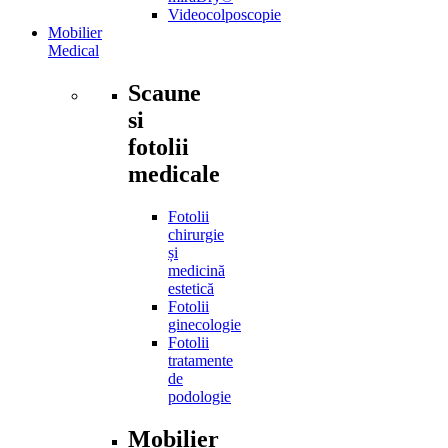
Videocolposcopie
Mobilier
Medical
Scaune
si
fotolii
medicale
Fotolii
chirurgie
și
medicină
estetică
Fotolii
ginecologie
Fotolii
tratamente
de
podologie
Mobilier