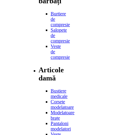
bărbați
Burtiere
de
compresie
Salopete
de
compresie
Veste
de
compresie
Articole
damă
Bustiere
medicale
Corsete
modelatoare
Modelatoare
brațe
Pantaloni
modelatori
Veste