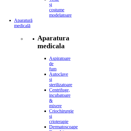
și
costume
modelatoare
Aparatură
medicală
Aparatura
medicala
Aspiratoare
de
fum
Autoclave
si
sterilizatoare
Centrifuge,
incubatoare
&
mixere
Criochirurgie
si
crioterapie
Dermatoscoape