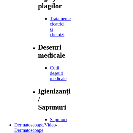
plagilor
Tratamente
cicatrici
si
cheloizi
Deseuri
medicale
Cutii
deșeuri
medicale
Igienizanți
/
Sapunuri
Sapunuri
Dermatoscoape/Video-
Dermatoscoape