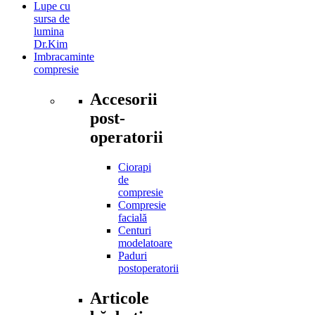
Lupe cu
sursa de
lumina
Dr.Kim
Imbracaminte
compresie
Accesorii
post-
operatorii
Ciorapi
de
compresie
Compresie
facială
Centuri
modelatoare
Paduri
postoperatorii
Articole