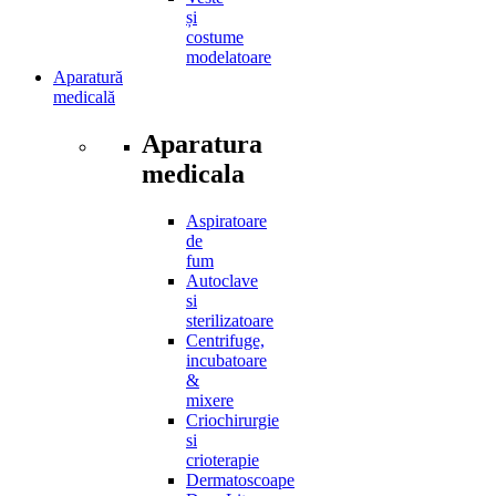
și
costume
modelatoare
Aparatură
medicală
Aparatura
medicala
Aspiratoare
de
fum
Autoclave
si
sterilizatoare
Centrifuge,
incubatoare
&
mixere
Criochirurgie
si
crioterapie
Dermatoscoape