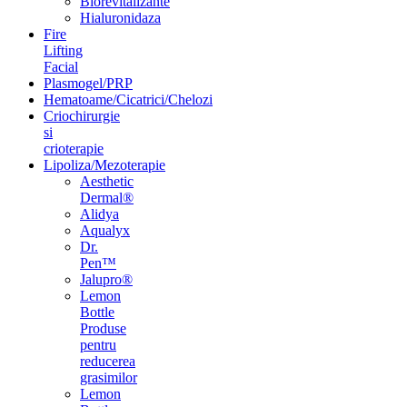
Biorevitalizante
Hialuronidaza
Fire
Lifting
Facial
Plasmogel/PRP
Hematoame/Cicatrici/Chelozi
Criochirurgie
si
crioterapie
Lipoliza/Mezoterapie
Aesthetic
Dermal®
Alidya
Aqualyx
Dr.
Pen™
Jalupro®
Lemon
Bottle
Produse
pentru
reducerea
grasimilor
Lemon