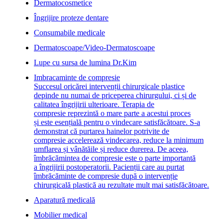
Dermatocosmetice
Îngrijire proteze dentare
Consumabile medicale
Dermatoscoape/Video-Dermatoscoape
Lupe cu sursa de lumina Dr.Kim
Imbracaminte de compresie
Succesul oricărei intervenții chirurgicale plastice
depinde nu numai de priceperea chirurgului, ci și de
calitatea îngrijirii ulterioare. Terapia de
compresie reprezintă o mare parte a acestui proces
și este esențială pentru o vindecare satisfăcătoare. S-a
demonstrat că purtarea hainelor potrivite de
compresie accelerează vindecarea, reduce la minimum
umflarea și vânătăile și reduce durerea. De aceea,
îmbrăcămintea de compresie este o parte importantă
a îngrijirii postoperatorii. Pacienții care au purtat
îmbrăcăminte de compresie după o intervenție
chirurgicală plastică au rezultate mult mai satisfăcătoare.
Aparatură medicală
Mobilier medical