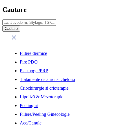
Cautare
Fillere dermice
Fire PDO
Plasmogel/PRP
Tratamente cicatrici si cheloizi
Criochirurgie si crioterapie
Lipoliză & Mezoterapie
Peelinguri
Fillere/Peeling Ginecologie
Ace/Canule