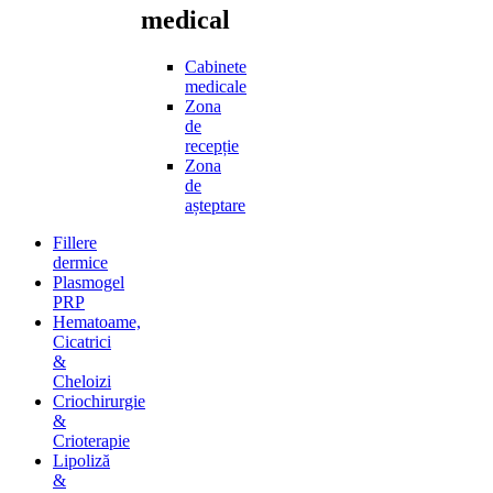
medical
Cabinete
medicale
Zona
de
recepție
Zona
de
așteptare
Fillere
dermice
Plasmogel
PRP
Hematoame,
Cicatrici
&
Cheloizi
Criochirurgie
&
Crioterapie
Lipoliză
&