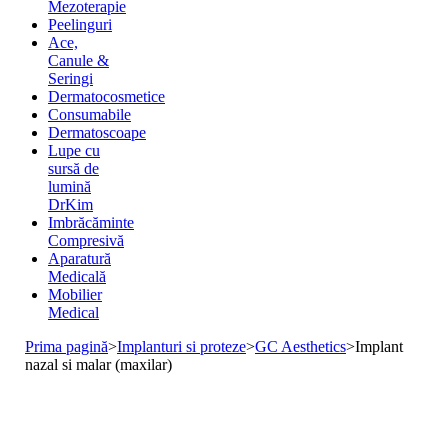
Mezoterapie
Peelinguri
Ace,
Canule &
Seringi
Dermatocosmetice
Consumabile
Dermatoscoape
Lupe cu
sursă de
lumină
DrKim
Imbrăcăminte
Compresivă
Aparatură
Medicală
Mobilier
Medical
Prima pagină
>
Implanturi si proteze
>
GC Aesthetics
>
Implant
nazal si malar (maxilar)