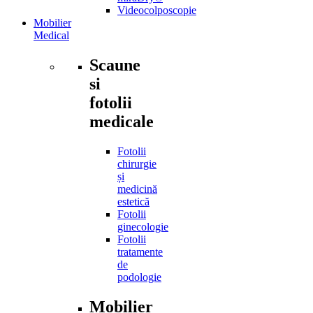
Videocolposcopie
Mobilier
Medical
Scaune
si
fotolii
medicale
Fotolii
chirurgie
și
medicină
estetică
Fotolii
ginecologie
Fotolii
tratamente
de
podologie
Mobilier