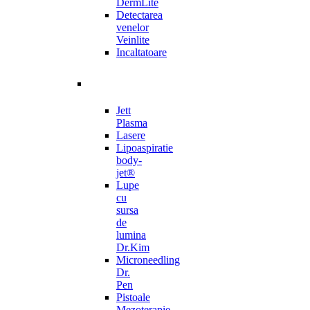
DermLite
Detectarea
venelor
Veinlite
Incaltatoare
Jett
Plasma
Lasere
Lipoaspiratie
body-
jet®
Lupe
cu
sursa
de
lumina
Dr.Kim
Microneedling
Dr.
Pen
Pistoale
Mezoterapie