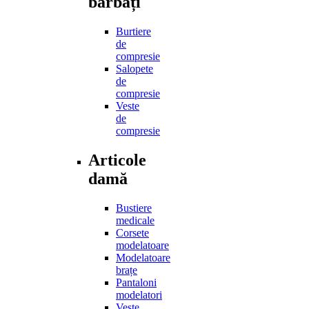
bărbați
Burtiere
de
compresie
Salopete
de
compresie
Veste
de
compresie
Articole
damă
Bustiere
medicale
Corsete
modelatoare
Modelatoare
brațe
Pantaloni
modelatori
Veste