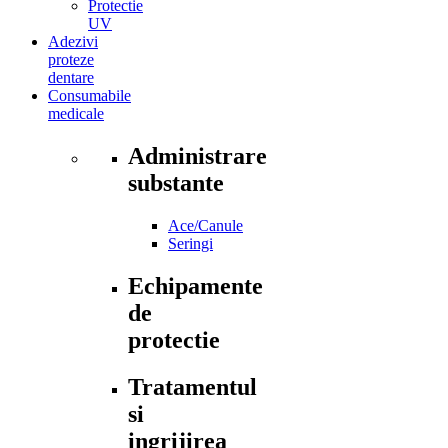
Protectie
UV
Adezivi
proteze
dentare
Consumabile
medicale
Administrare
substante
Ace/Canule
Seringi
Echipamente
de
protectie
Tratamentul
si
ingrijirea