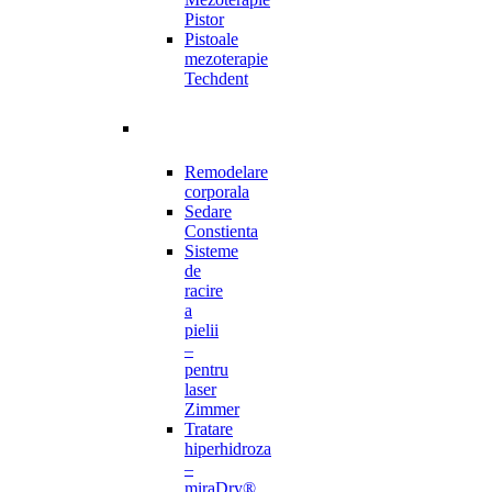
Pistor
Pistoale
mezoterapie
Techdent
Remodelare
corporala
Sedare
Constienta
Sisteme
de
racire
a
pielii
–
pentru
laser
Zimmer
Tratare
hiperhidroza
–
miraDry®