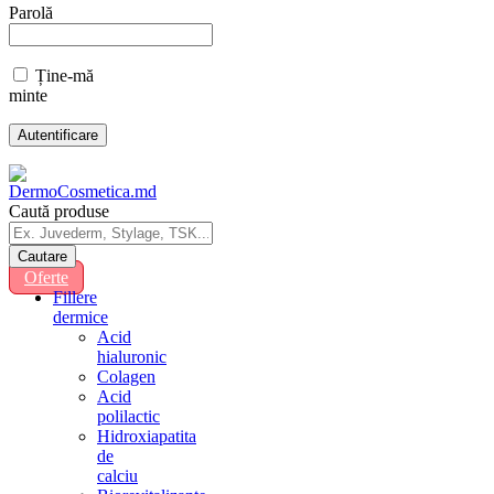
Parolă
Ține-mă
minte
Caută produse
Oferte
Fillere
dermice
Acid
hialuronic
Colagen
Acid
polilactic
Hidroxiapatita
de
calciu