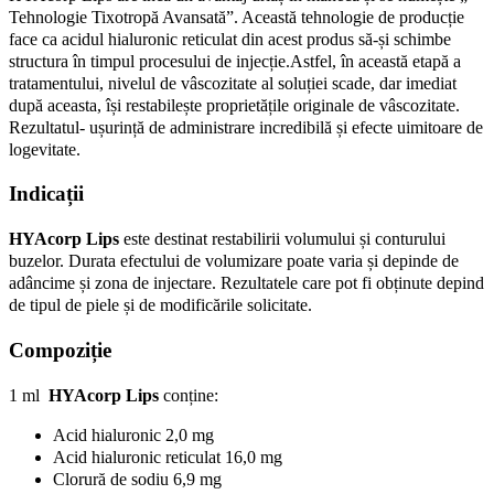
Tehnologie Tixotropă Avansată”. Această tehnologie de producție
face ca acidul hialuronic reticulat din acest produs să-și schimbe
structura în timpul procesului de injecție.Astfel, în această etapă a
tratamentului, nivelul de vâscozitate al soluției scade, dar imediat
după aceasta, își restabilește proprietățile originale de vâscozitate.
Rezultatul- ușurință de administrare incredibilă și efecte uimitoare de
logevitate.
Indicații
HYAcorp Lips
este destinat restabilirii volumului și conturului
buzelor. Durata efectului de volumizare poate varia și depinde de
adâncime și zona de injectare. Rezultatele care pot fi obținute depind
de tipul de piele și de modificările solicitate.
Compoziție
1 ml
HYAcorp Lips
conține:
Acid hialuronic 2,0 mg
Acid hialuronic reticulat 16,0 mg
Clorură de sodiu 6,9 mg