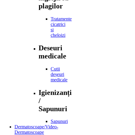
plagilor
Tratamente
cicatrici
si
cheloizi
Deseuri
medicale
Cutii
deșeuri
medicale
Igienizanți
/
Sapunuri
Sapunuri
Dermatoscoape/Video-
Dermatoscoape