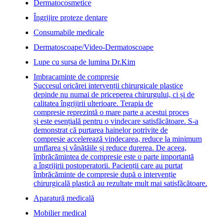
Dermatocosmetice
Îngrijire proteze dentare
Consumabile medicale
Dermatoscoape/Video-Dermatoscoape
Lupe cu sursa de lumina Dr.Kim
Imbracaminte de compresie
Succesul oricărei intervenții chirurgicale plastice
depinde nu numai de priceperea chirurgului, ci și de
calitatea îngrijirii ulterioare. Terapia de
compresie reprezintă o mare parte a acestui proces
și este esențială pentru o vindecare satisfăcătoare. S-a
demonstrat că purtarea hainelor potrivite de
compresie accelerează vindecarea, reduce la minimum
umflarea și vânătăile și reduce durerea. De aceea,
îmbrăcămintea de compresie este o parte importantă
a îngrijirii postoperatorii. Pacienții care au purtat
îmbrăcăminte de compresie după o intervenție
chirurgicală plastică au rezultate mult mai satisfăcătoare.
Aparatură medicală
Mobilier medical