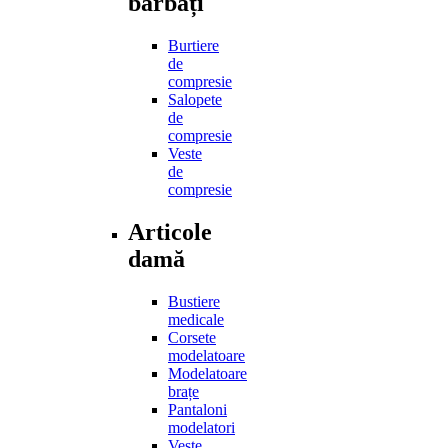
bărbați
Burtiere
de
compresie
Salopete
de
compresie
Veste
de
compresie
Articole
damă
Bustiere
medicale
Corsete
modelatoare
Modelatoare
brațe
Pantaloni
modelatori
Veste