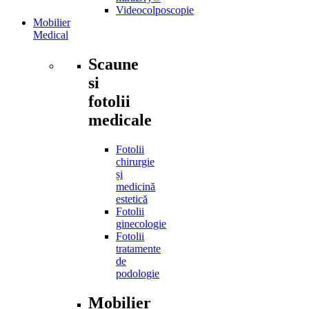
Videocolposcopie
Mobilier
Medical
Scaune
si
fotolii
medicale
Fotolii
chirurgie
și
medicină
estetică
Fotolii
ginecologie
Fotolii
tratamente
de
podologie
Mobilier