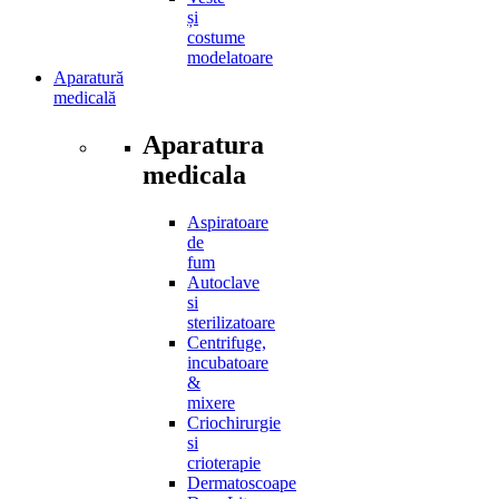
și
costume
modelatoare
Aparatură
medicală
Aparatura
medicala
Aspiratoare
de
fum
Autoclave
si
sterilizatoare
Centrifuge,
incubatoare
&
mixere
Criochirurgie
si
crioterapie
Dermatoscoape