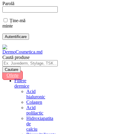
Parolă
Ține-mă
minte
Caută produse
Oferte
Fillere
dermice
Acid
hialuronic
Colagen
Acid
polilactic
Hidroxiapatita
de
calciu