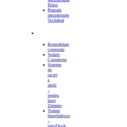
Pistor
Pistoale
mezoterapie
Techdent
Remodelare
corporala
Sedare
Constienta
Sisteme
de
racire
a
pielii
–
pentru
laser
Zimmer
Tratare
hiperhidroza
–
miraDry®