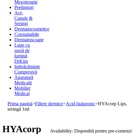
Mezoterapie
Peelinguri
Ace,
Canule &
Seringi
Dermatocosmetice
Consumabile
Dermatoscoape
Lupe cu
sursă de
lumină
DrKim
Imbrăcăminte
Compresivă
Aparatură
Medicală
Mobilier
Medical
Prima pagină
>
Fillere dermice
>
Acid hialuronic
>
HYAcorp Lips,
seringă 1ml
HYAcorp
Availability:
Disponibil pentru pre-comenzi