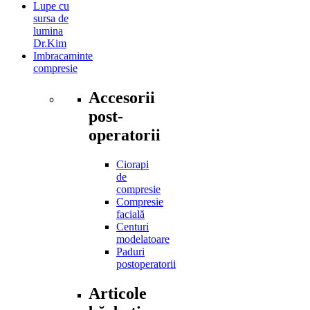
Lupe cu
sursa de
lumina
Dr.Kim
Imbracaminte
compresie
Accesorii
post-
operatorii
Ciorapi
de
compresie
Compresie
facială
Centuri
modelatoare
Paduri
postoperatorii
Articole