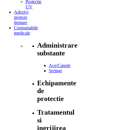
Protectie
UV
Adezivi
proteze
dentare
Consumabile
medicale
Administrare
substante
Ace/Canule
Seringi
Echipamente
de
protectie
Tratamentul
si
ingrijirea