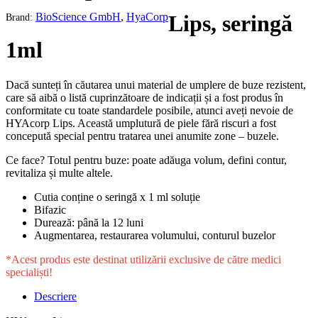
BioScience GmbH
,
HyaCorp
Lips, seringă
Brand:
1ml
Dacă sunteți în căutarea unui material de umplere de buze rezistent,
care să aibă o listă cuprinzătoare de indicații și a fost produs în
conformitate cu toate standardele posibile, atunci aveți nevoie de
HYAcorp Lips. Această umplutură de piele fără riscuri a fost
concepută special pentru tratarea unei anumite zone – buzele.
Ce face? Totul pentru buze: poate adăuga volum, defini contur,
revitaliza și multe altele.
Cutia conține o seringă x 1 ml soluție
Bifazic
Durează: până la 12 luni
Augmentarea, restaurarea volumului, conturul buzelor
*Acest produs este destinat utilizării exclusive de către medici
specialiști!
Descriere