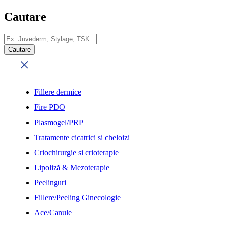
Cautare
Fillere dermice
Fire PDO
Plasmogel/PRP
Tratamente cicatrici si cheloizi
Criochirurgie si crioterapie
Lipoliză & Mezoterapie
Peelinguri
Fillere/Peeling Ginecologie
Ace/Canule