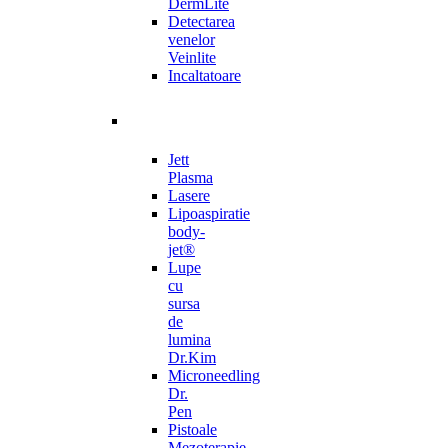
DermLite
Detectarea
venelor
Veinlite
Incaltatoare
Jett
Plasma
Lasere
Lipoaspiratie
body-
jet®
Lupe
cu
sursa
de
lumina
Dr.Kim
Microneedling
Dr.
Pen
Pistoale
Mezoterapie