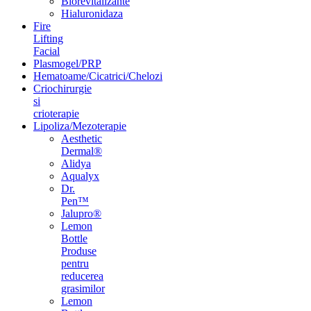
Biorevitalizante
Hialuronidaza
Fire
Lifting
Facial
Plasmogel/PRP
Hematoame/Cicatrici/Chelozi
Criochirurgie
si
crioterapie
Lipoliza/Mezoterapie
Aesthetic
Dermal®
Alidya
Aqualyx
Dr.
Pen™
Jalupro®
Lemon
Bottle
Produse
pentru
reducerea
grasimilor
Lemon