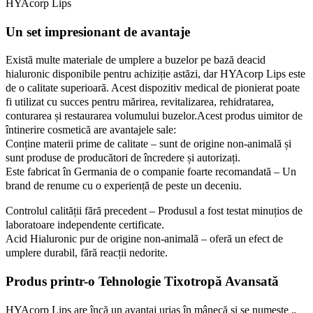
HYAcorp Lips
Un set impresionant de avantaje
Există multe materiale de umplere a buzelor pe bază deacid
hialuronic disponibile pentru achiziție astăzi, dar HYAcorp Lips este
de o calitate superioară. Acest dispozitiv medical de pionierat poate
fi utilizat cu succes pentru mărirea, revitalizarea, rehidratarea,
conturarea și restaurarea volumului buzelor.Acest produs uimitor de
întinerire cosmetică are avantajele sale:
Conține materii prime de calitate – sunt de origine non-animală și
sunt produse de producători de încredere și autorizați.
Este fabricat în Germania de o companie foarte recomandată – Un
brand de renume cu o experiență de peste un deceniu.
Controlul calității fără precedent – Produsul a fost testat minuțios de
laboratoare independente certificate.
Acid Hialuronic pur de origine non-animală – oferă un efect de
umplere durabil, fără reacții nedorite.
Produs printr-o Tehnologie Tixotropă Avansată
HYAcorp Lips are încă un avantaj uriaș în mânecă și se numește „