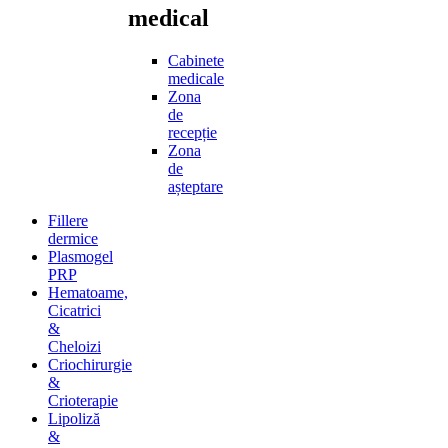
medical
Cabinete
medicale
Zona
de
recepție
Zona
de
așteptare
Fillere
dermice
Plasmogel
PRP
Hematoame,
Cicatrici
&
Cheloizi
Criochirurgie
&
Crioterapie
Lipoliză
&