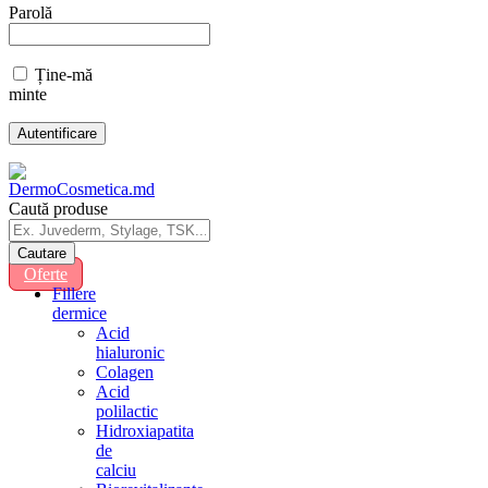
Parolă
Ține-mă
minte
Caută produse
Oferte
Fillere
dermice
Acid
hialuronic
Colagen
Acid
polilactic
Hidroxiapatita
de
calciu