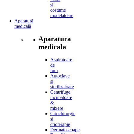
și
costume
modelatoare
Aparatură
medicală
Aparatura
medicala
Aspiratoare
de
fum
Autoclave
si
sterilizatoare
Centrifuge,
incubatoare
&
mixere
Criochirurgie
si
crioterapie
Dermatoscoape