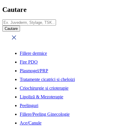
Cautare
Fillere dermice
Fire PDO
Plasmogel/PRP
Tratamente cicatrici si cheloizi
Criochirurgie si crioterapie
Lipoliză & Mezoterapie
Peelinguri
Fillere/Peeling Ginecologie
Ace/Canule