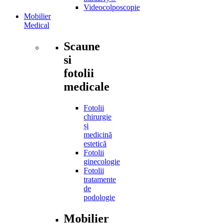
Videocolposcopie
Mobilier
Medical
Scaune
si
fotolii
medicale
Fotolii
chirurgie
și
medicină
estetică
Fotolii
ginecologie
Fotolii
tratamente
de
podologie
Mobilier