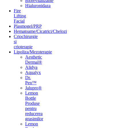
Biorevitalizante
Hialuronidaza
Fire
Lifting
Facial
Plasmogel/PRP
Hematoame/Cicatrici/Chelozi
Criochirurgie
si
crioterapie
Lipoliza/Mezoterapie
Aesthetic
Dermal®
Alidya
Aqualyx
Dr.
Pen™
Jalupro®
Lemon
Bottle
Produse
pentru
reducerea
grasimilor
Lemon