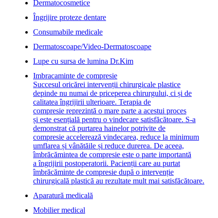
Dermatocosmetice
Îngrijire proteze dentare
Consumabile medicale
Dermatoscoape/Video-Dermatoscoape
Lupe cu sursa de lumina Dr.Kim
Imbracaminte de compresie
Succesul oricărei intervenții chirurgicale plastice
depinde nu numai de priceperea chirurgului, ci și de
calitatea îngrijirii ulterioare. Terapia de
compresie reprezintă o mare parte a acestui proces
și este esențială pentru o vindecare satisfăcătoare. S-a
demonstrat că purtarea hainelor potrivite de
compresie accelerează vindecarea, reduce la minimum
umflarea și vânătăile și reduce durerea. De aceea,
îmbrăcămintea de compresie este o parte importantă
a îngrijirii postoperatorii. Pacienții care au purtat
îmbrăcăminte de compresie după o intervenție
chirurgicală plastică au rezultate mult mai satisfăcătoare.
Aparatură medicală
Mobilier medical