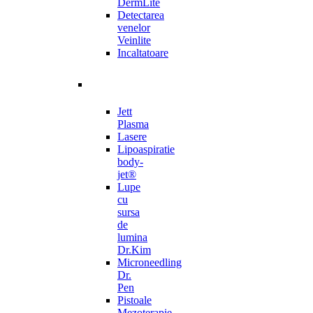
DermLite
Detectarea
venelor
Veinlite
Incaltatoare
Jett
Plasma
Lasere
Lipoaspiratie
body-
jet®
Lupe
cu
sursa
de
lumina
Dr.Kim
Microneedling
Dr.
Pen
Pistoale
Mezoterapie