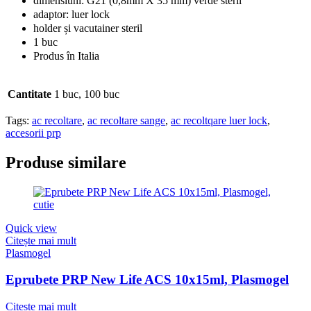
dimensiuni: G21 (0,8mm X 35 mm) verde steril
adaptor: luer lock
holder și vacutainer steril
1 buc
Produs în Italia
Cantitate
1 buc, 100 buc
Tags:
ac recoltare
,
ac recoltare sange
,
ac recoltqare luer lock
,
accesorii prp
Produse similare
Quick view
Citește mai mult
Plasmogel
Eprubete PRP New Life ACS 10x15ml, Plasmogel
Citește mai mult