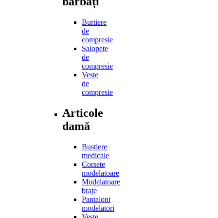
bărbați
Burtiere
de
compresie
Salopete
de
compresie
Veste
de
compresie
Articole
damă
Bustiere
medicale
Corsete
modelatoare
Modelatoare
brațe
Pantaloni
modelatori
Veste