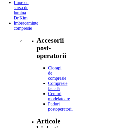
Lupe cu
sursa de
lumina
Dr.Kim
Imbracaminte
compresie
Accesorii
post-
operatorii
Ciorapi
de
compresie
Compresie
facială
Centuri
modelatoare
Paduri
postoperatorii
Articole