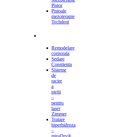
Pistor
Pistoale
mezoterapie
Techdent
Remodelare
corporala
Sedare
Constienta
Sisteme
de
racire
a
pielii
–
pentru
laser
Zimmer
Tratare
hiperhidroza
–
miraDry®