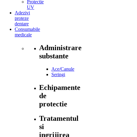
Protectie
UV
Adezivi
proteze
dentare
Consumabile
medicale
Administrare
substante
Ace/Canule
Seringi
Echipamente
de
protectie
Tratamentul
si
ingrijirea