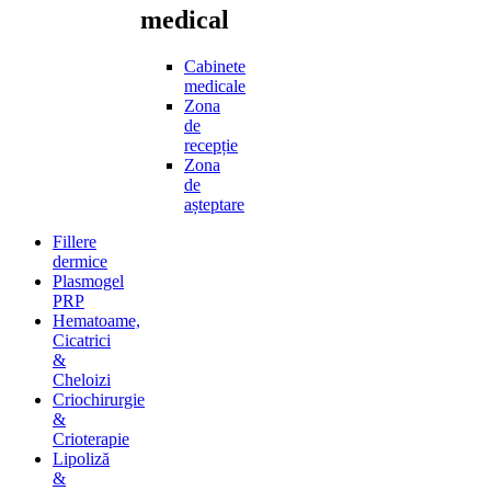
medical
Cabinete
medicale
Zona
de
recepție
Zona
de
așteptare
Fillere
dermice
Plasmogel
PRP
Hematoame,
Cicatrici
&
Cheloizi
Criochirurgie
&
Crioterapie
Lipoliză
&