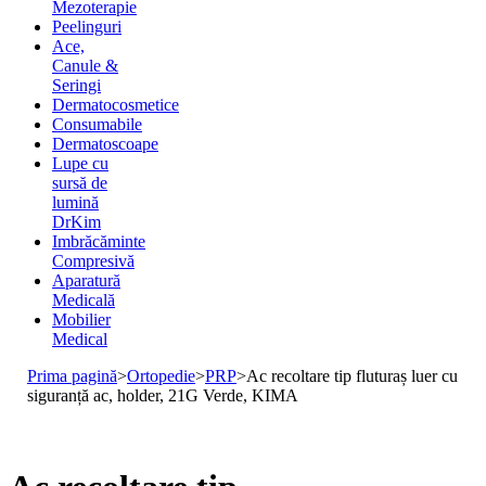
Mezoterapie
Peelinguri
Ace,
Canule &
Seringi
Dermatocosmetice
Consumabile
Dermatoscoape
Lupe cu
sursă de
lumină
DrKim
Imbrăcăminte
Compresivă
Aparatură
Medicală
Mobilier
Medical
Prima pagină
>
Ortopedie
>
PRP
>
Ac recoltare tip fluturaș luer cu
siguranță ac, holder, 21G Verde, KIMA
Stoc epuizat