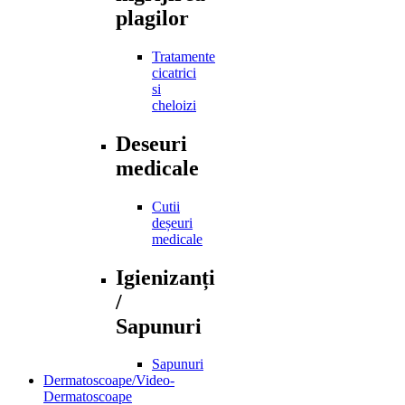
plagilor
Tratamente
cicatrici
si
cheloizi
Deseuri
medicale
Cutii
deșeuri
medicale
Igienizanți
/
Sapunuri
Sapunuri
Dermatoscoape/Video-
Dermatoscoape