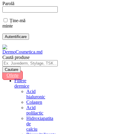
Parolă
Ține-mă
minte
Caută produse
Oferte
Fillere
dermice
Acid
hialuronic
Colagen
Acid
polilactic
Hidroxiapatita
de
calciu