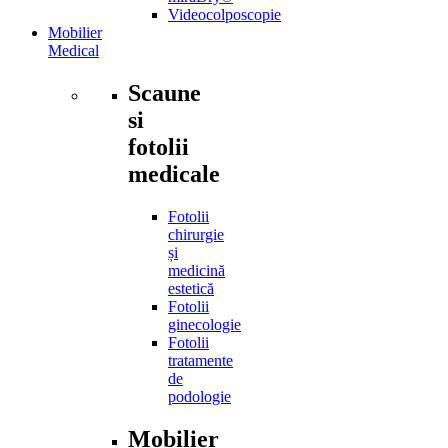
Videocolposcopie
Mobilier
Medical
Scaune
si
fotolii
medicale
Fotolii
chirurgie
și
medicină
estetică
Fotolii
ginecologie
Fotolii
tratamente
de
podologie
Mobilier