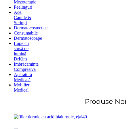
Mezoterapie
Peelinguri
Ace,
Canule &
Seringi
Dermatocosmetice
Consumabile
Dermatoscoape
Lupe cu
sursă de
lumină
DrKim
Imbrăcăminte
Compresivă
Aparatură
Medicală
Mobilier
Medical
Produse Noi