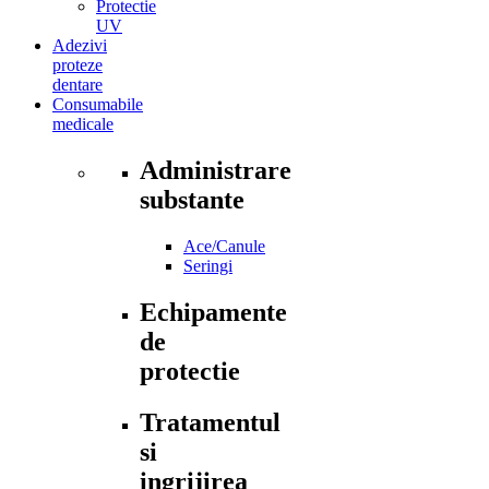
Protectie
UV
Adezivi
proteze
dentare
Consumabile
medicale
Administrare
substante
Ace/Canule
Seringi
Echipamente
de
protectie
Tratamentul
si
ingrijirea