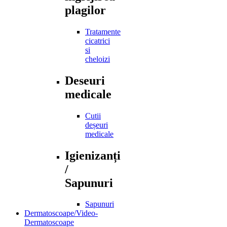
plagilor
Tratamente
cicatrici
si
cheloizi
Deseuri
medicale
Cutii
deșeuri
medicale
Igienizanți
/
Sapunuri
Sapunuri
Dermatoscoape/Video-
Dermatoscoape