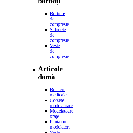
bărbați
Burtiere
de
compresie
Salopete
de
compresie
Veste
de
compresie
Articole
damă
Bustiere
medicale
Corsete
modelatoare
Modelatoare
brațe
Pantaloni
modelatori
Veste