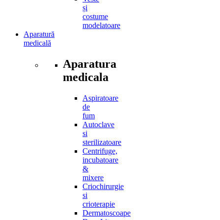
și
costume
modelatoare
Aparatură
medicală
Aparatura
medicala
Aspiratoare
de
fum
Autoclave
si
sterilizatoare
Centrifuge,
incubatoare
&
mixere
Criochirurgie
si
crioterapie
Dermatoscoape