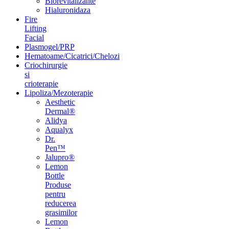
Biorevitalizante
Hialuronidaza
Fire
Lifting
Facial
Plasmogel/PRP
Hematoame/Cicatrici/Chelozi
Criochirurgie
si
crioterapie
Lipoliza/Mezoterapie
Aesthetic
Dermal®
Alidya
Aqualyx
Dr.
Pen™
Jalupro®
Lemon
Bottle
Produse
pentru
reducerea
grasimilor
Lemon