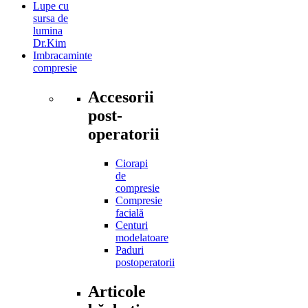
Lupe cu
sursa de
lumina
Dr.Kim
Imbracaminte
compresie
Accesorii
post-
operatorii
Ciorapi
de
compresie
Compresie
facială
Centuri
modelatoare
Paduri
postoperatorii
Articole