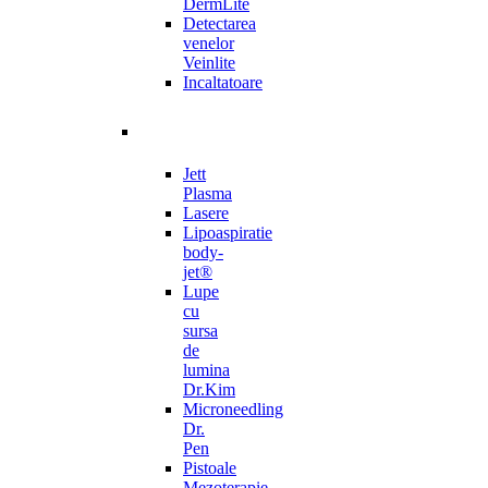
DermLite
Detectarea
venelor
Veinlite
Incaltatoare
Jett
Plasma
Lasere
Lipoaspiratie
body-
jet®
Lupe
cu
sursa
de
lumina
Dr.Kim
Microneedling
Dr.
Pen
Pistoale
Mezoterapie