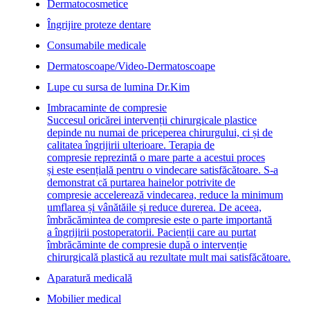
Dermatocosmetice
Îngrijire proteze dentare
Consumabile medicale
Dermatoscoape/Video-Dermatoscoape
Lupe cu sursa de lumina Dr.Kim
Imbracaminte de compresie
Succesul oricărei intervenții chirurgicale plastice
depinde nu numai de priceperea chirurgului, ci și de
calitatea îngrijirii ulterioare. Terapia de
compresie reprezintă o mare parte a acestui proces
și este esențială pentru o vindecare satisfăcătoare. S-a
demonstrat că purtarea hainelor potrivite de
compresie accelerează vindecarea, reduce la minimum
umflarea și vânătăile și reduce durerea. De aceea,
îmbrăcămintea de compresie este o parte importantă
a îngrijirii postoperatorii. Pacienții care au purtat
îmbrăcăminte de compresie după o intervenție
chirurgicală plastică au rezultate mult mai satisfăcătoare.
Aparatură medicală
Mobilier medical