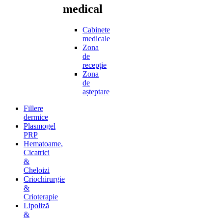
medical
Cabinete
medicale
Zona
de
recepție
Zona
de
așteptare
Fillere
dermice
Plasmogel
PRP
Hematoame,
Cicatrici
&
Cheloizi
Criochirurgie
&
Crioterapie
Lipoliză
&