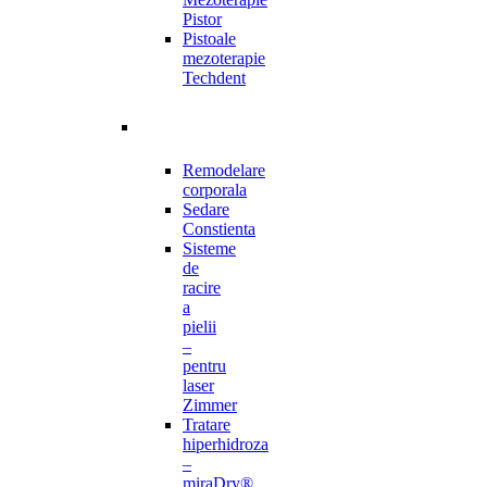
Pistor
Pistoale
mezoterapie
Techdent
Remodelare
corporala
Sedare
Constienta
Sisteme
de
racire
a
pielii
–
pentru
laser
Zimmer
Tratare
hiperhidroza
–
miraDry®