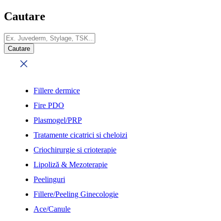
Cautare
Fillere dermice
Fire PDO
Plasmogel/PRP
Tratamente cicatrici si cheloizi
Criochirurgie si crioterapie
Lipoliză & Mezoterapie
Peelinguri
Fillere/Peeling Ginecologie
Ace/Canule