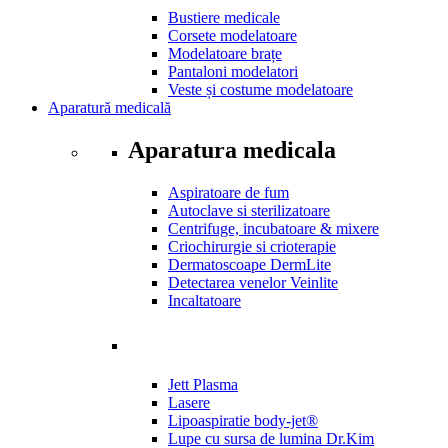
Bustiere medicale
Corsete modelatoare
Modelatoare brațe
Pantaloni modelatori
Veste și costume modelatoare
Aparatură
medicală
Aparatura medicala
Aspiratoare de fum
Autoclave si sterilizatoare
Centrifuge, incubatoare & mixere
Criochirurgie si crioterapie
Dermatoscoape DermLite
Detectarea venelor Veinlite
Incaltatoare
Jett Plasma
Lasere
Lipoaspiratie body-jet®
Lupe cu sursa de lumina Dr.Kim