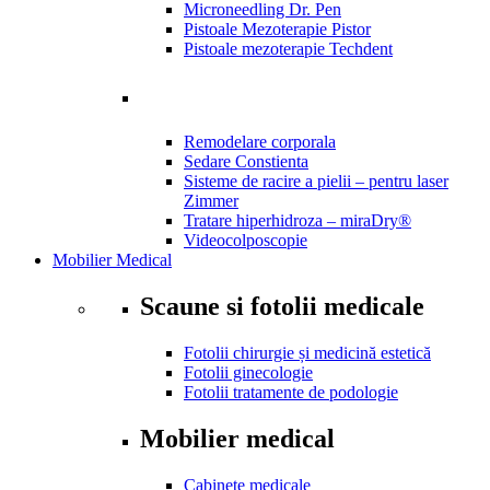
Microneedling Dr. Pen
Pistoale Mezoterapie Pistor
Pistoale mezoterapie Techdent
Remodelare corporala
Sedare Constienta
Sisteme de racire a pielii – pentru laser
Zimmer
Tratare hiperhidroza – miraDry®
Videocolposcopie
Mobilier
Medical
Scaune si fotolii medicale
Fotolii chirurgie și medicină estetică
Fotolii ginecologie
Fotolii tratamente de podologie
Mobilier medical
Cabinete medicale