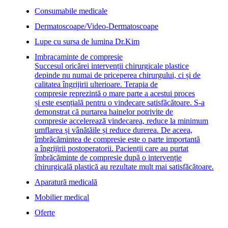
Consumabile medicale
Dermatoscoape/Video-Dermatoscoape
Lupe cu sursa de lumina Dr.Kim
Imbracaminte de compresie
Succesul oricărei intervenții chirurgicale plastice
depinde nu numai de priceperea chirurgului, ci și de
calitatea îngrijirii ulterioare. Terapia de
compresie reprezintă o mare parte a acestui proces
și este esențială pentru o vindecare satisfăcătoare. S-a
demonstrat că purtarea hainelor potrivite de
compresie accelerează vindecarea, reduce la minimum
umflarea și vânătăile și reduce durerea. De aceea,
îmbrăcămintea de compresie este o parte importantă
a îngrijirii postoperatorii. Pacienții care au purtat
îmbrăcăminte de compresie după o intervenție
chirurgicală plastică au rezultate mult mai satisfăcătoare.
Aparatură medicală
Mobilier medical
Oferte