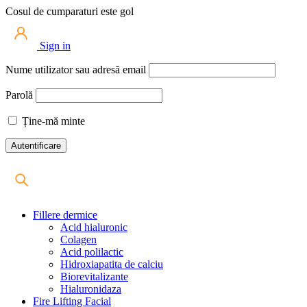
Cosul de cumparaturi este gol
Sign in
Nume utilizator sau adresă email
Parolă
Ține-mă minte
Fillere dermice
Acid hialuronic
Colagen
Acid polilactic
Hidroxiapatita de calciu
Biorevitalizante
Hialuronidaza
Fire Lifting Facial