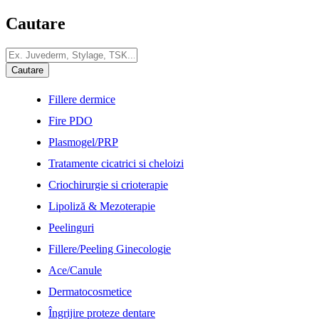
Cautare
Fillere dermice
Fire PDO
Plasmogel/PRP
Tratamente cicatrici si cheloizi
Criochirurgie si crioterapie
Lipoliză & Mezoterapie
Peelinguri
Fillere/Peeling Ginecologie
Ace/Canule
Dermatocosmetice
Îngrijire proteze dentare