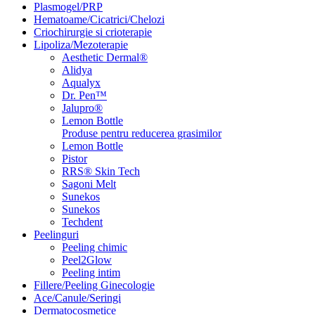
Plasmogel/PRP
Hematoame/Cicatrici/Chelozi
Criochirurgie si crioterapie
Lipoliza/Mezoterapie
Aesthetic Dermal®
Alidya
Aqualyx
Dr. Pen™
Jalupro®
Lemon Bottle
Produse pentru reducerea grasimilor
Lemon Bottle
Pistor
RRS® Skin Tech
Sagoni Melt
Sunekos
Sunekos
Techdent
Peelinguri
Peeling chimic
Peel2Glow
Peeling intim
Fillere/Peeling Ginecologie
Ace/Canule/Seringi
Dermatocosmetice